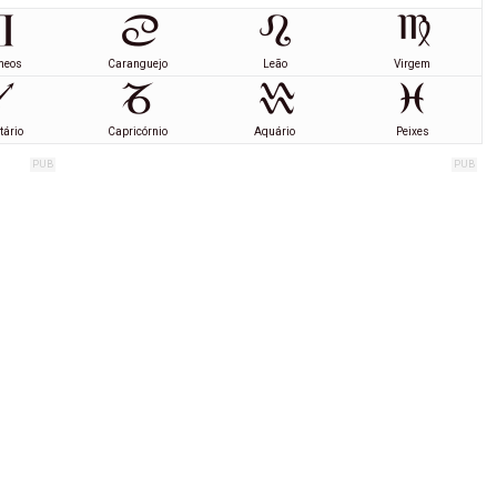
meos
Caranguejo
Leão
Virgem
tário
Capricórnio
Aquário
Peixes