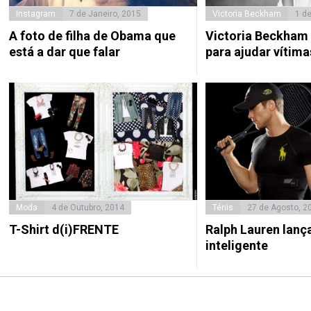
Instagram
7 de Janeiro, 2015
Victoria Beckham
1 d
A foto de filha de Obama que
Victoria Beckham c
está a dar que falar
para ajudar vítima
Moda
4 de Outubro, 2014
Ténis
27 de Agosto, 2
T-Shirt d(i)FRENTE
Ralph Lauren lança
inteligente