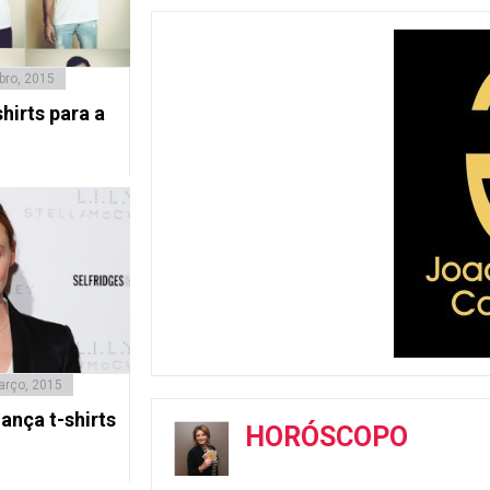
bro, 2015
shirts para a
arço, 2015
ança t-shirts
HORÓSCOPO