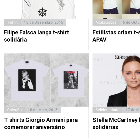
T-shirt
16 de Dezembro, 2015
ModaLisboa
6 de Outu
Filipe Faísca lança t-shirt
Estilistas criam t-
solidária
APAV
Coleção
18 de Maio, 2015
Solidariedade
17 de M
T-shirts Giorgio Armani para
Stella McCartney l
comemorar aniversário
solidárias