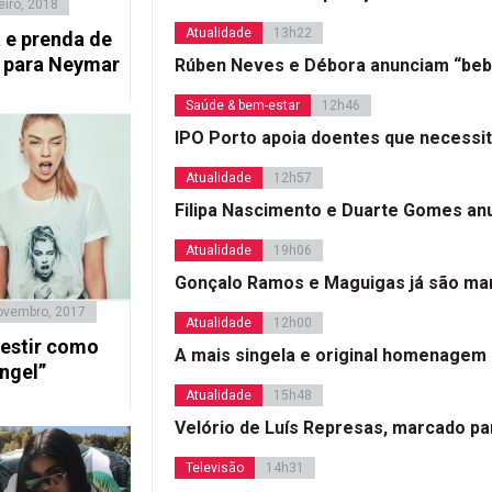
eiro, 2018
Atualidade
13h22
a e prenda de
 para Neymar
Rúben Neves e Débora anunciam “beb
Saúde & bem-estar
12h46
IPO Porto apoia doentes que necessi
Atualidade
12h57
Filipa Nascimento e Duarte Gomes a
Atualidade
19h06
Gonçalo Ramos e Maguigas já são mar
ovembro, 2017
Atualidade
12h00
vestir como
A mais singela e original homenagem
ngel”
Atualidade
15h48
Velório de Luís Represas, marcado par
Televisão
14h31