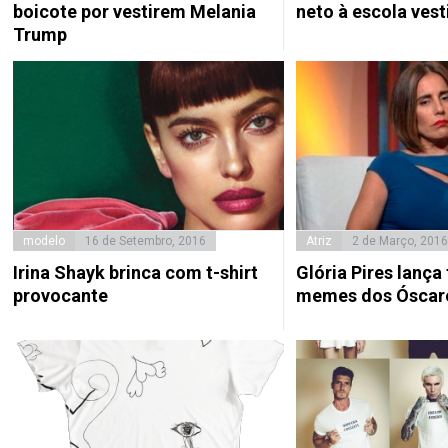
boicote por vestirem Melania
neto à escola vest
Trump
modelo
16 de Setembro, 2016
Atriz
2 de Março, 2016
Irina Shayk brinca com t-shirt
Glória Pires lança
provocante
memes dos Óscar