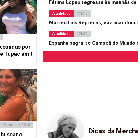
Fátima Lopes regressa às manhãs da 
Atualidade
11h19
Morreu Luís Represas, voz inconfund
Atualidade
12h33
7
Espanha sagra-se Campeã do Mundo e
essadas por
e Tupac em t-
de Setembro, 2016
Dicas da Merch
 buscar o