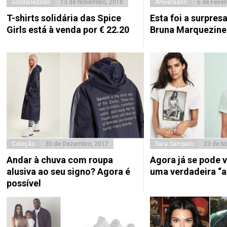
Solidariedade
13 de Novembro, 2018
Aniversário
6 de Fever
T-shirts solidária das Spice
Esta foi a surpres
Girls está à venda por € 22.20
Bruna Marquezine
Coleção
30 de Dezembro, 2017
Sara Sampaio
23 de N
Andar à chuva com roupa
Agora já se pode 
alusiva ao seu signo? Agora é
uma verdadeira “a
possível