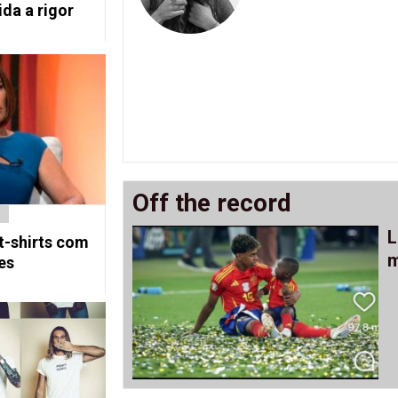
ida a rigor
Off the record
L
 t-shirts com
m
es