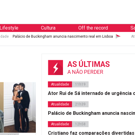
Lifestyle
Cultura
Off the record
S
idade
Palácio de Buckingham anuncia nascimento real em Lisboa
At
AS ÚLTIMAS
A NÃO PERDER
Atualidade
11h19
Ator Rui de Sá internado de urgência
Atualidade
21h39
Palácio de Buckingham anuncia nasci
Atualidade
12h58
Cristiano faz comparações divertidas