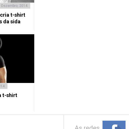
e Dezembro, 2014
ria t-shirt
s da sida
014
 t-shirt
As redes