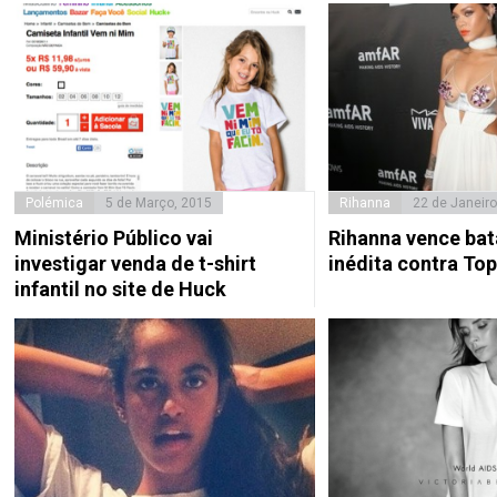
Polémica
5 de Março, 2015
Rihanna
22 de Janeiro
Ministério Público vai
Rihanna vence bat
investigar venda de t-shirt
inédita contra To
infantil no site de Huck