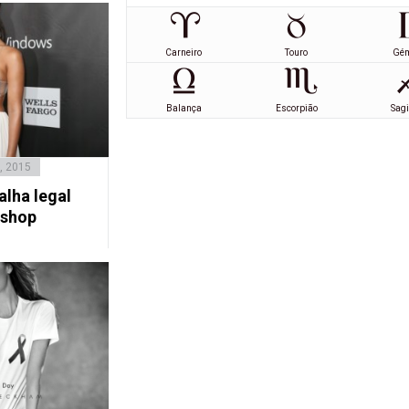
Carneiro
Touro
Gé
Balança
Escorpião
Sagi
, 2015
alha legal
pshop