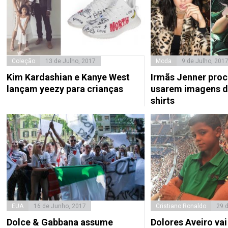
Coleção
13 de Julho, 2017
Moda
9 de Julho, 201
Kim Kardashian e Kanye West
Irmãs Jenner proc
lançam yeezy para crianças
usarem imagens d
shirts
EUA
16 de Junho, 2017
Cristiano Ronaldo
29 
Dolce & Gabbana assume
Dolores Aveiro vai