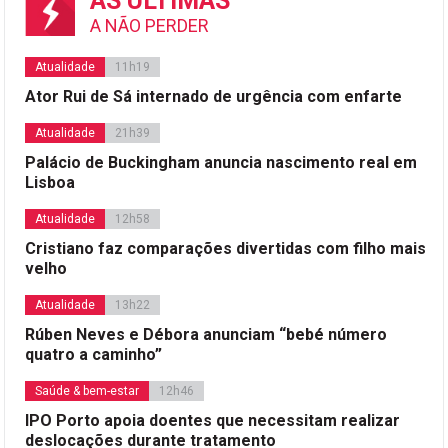
AS ÚLTIMAS
A NÃO PERDER
Atualidade
11h19
Ator Rui de Sá internado de urgência com enfarte
Atualidade
21h39
Palácio de Buckingham anuncia nascimento real em
Lisboa
Atualidade
12h58
Cristiano faz comparações divertidas com filho mais
velho
Atualidade
13h22
Rúben Neves e Débora anunciam “bebé número
quatro a caminho”
Saúde & bem-estar
12h46
IPO Porto apoia doentes que necessitam realizar
deslocações durante tratamento