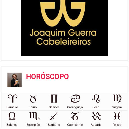
HORÓSCOPO
Carneiro
Touro
Gémeos
Caranguejo
Leão
Virgem
Balança
Escorpião
Sagitário
Capricórnio
Aquário
Peixes