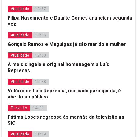
Atualidade
12h57
Filipa Nascimento e Duarte Gomes anunciam segunda
vez
Atualidade
19h06
Gonçalo Ramos e Maguigas já são marido e mulher
Atualidade
12h00
A mais singela e original homenagem a Luís
Represas
Atualidade
15h48
Velório de Luís Represas, marcado para quinta, é
aberto ao público
Televisão
14h31
Fátima Lopes regressa às manhãs da televisão na
SIC
Atualidade
11h19