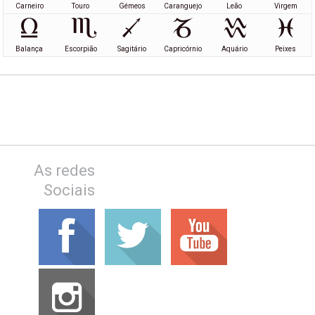
Carneiro
Touro
Gémeos
Caranguejo
Leão
Virgem
Balança
Escorpião
Sagitário
Capricórnio
Aquário
Peixes
As redes
Sociais