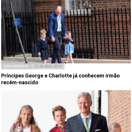
Kate Middleton
23 de Abril, 2018
Príncipes George e Charlotte já conhecem irmão
recém-nascido