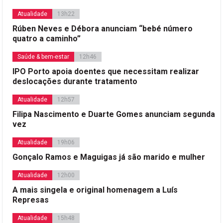
Atualidade
13h22
Rúben Neves e Débora anunciam “bebé número
quatro a caminho”
Saúde & bem-estar
12h46
IPO Porto apoia doentes que necessitam realizar
deslocações durante tratamento
Atualidade
12h57
Filipa Nascimento e Duarte Gomes anunciam segunda
vez
Atualidade
19h06
Gonçalo Ramos e Maguigas já são marido e mulher
Atualidade
12h00
A mais singela e original homenagem a Luís
Represas
Atualidade
15h48