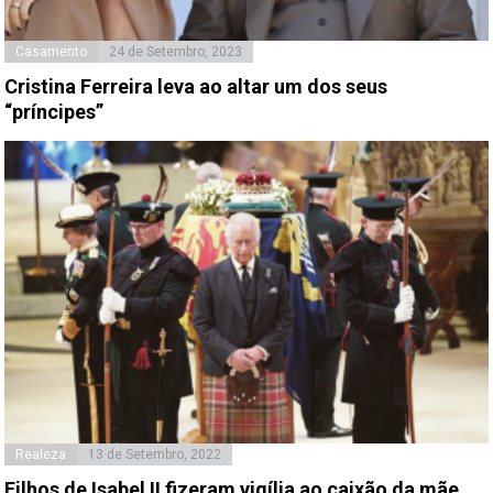
Casamento
24 de Setembro, 2023
Cristina Ferreira leva ao altar um dos seus
“príncipes”
Realeza
13 de Setembro, 2022
Filhos de Isabel II fizeram vigília ao caixão da mãe