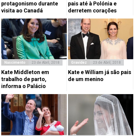
protagonismo durante
pais até à Polónia e
visita ao Canadá
derretem corações
Nascimento
23 de Abril, 2018
Gravidez
23 de Abril, 2018
Kate Middleton em
Kate e William já são pais
trabalho de parto,
de um menino
informa o Palácio