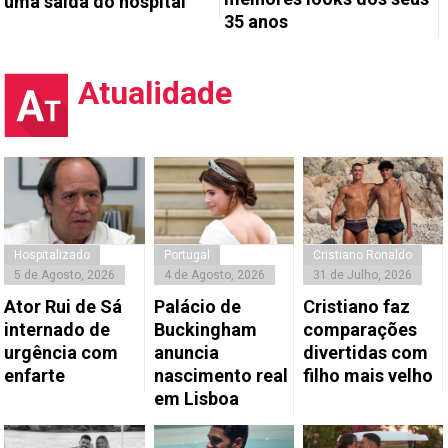
uma saída do hospital
35 anos
Atualidade
Hospitalizado
Portugal
Cristiano Ronaldo
5 de Agosto, 2026
4 de Agosto, 2026
31 de Julho, 2026
Ator Rui de Sá
Palácio de
Cristiano faz
internado de
Buckingham
comparações
urgência com
anuncia
divertidas com
enfarte
nascimento real
filho mais velho
em Lisboa