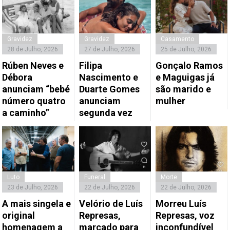
Gravidez
Gravidez
Casamento
28 de Julho, 2026
27 de Julho, 2026
25 de Julho, 2026
Rúben Neves e
Filipa
Gonçalo Ramos
Débora
Nascimento e
e Maguigas já
anunciam “bebé
Duarte Gomes
são marido e
número quatro
anunciam
mulher
a caminho”
segunda vez
Luto
Funeral
Morte
23 de Julho, 2026
22 de Julho, 2026
22 de Julho, 2026
A mais singela e
Velório de Luís
Morreu Luís
original
Represas,
Represas, voz
homenagem a
marcado para
inconfundível