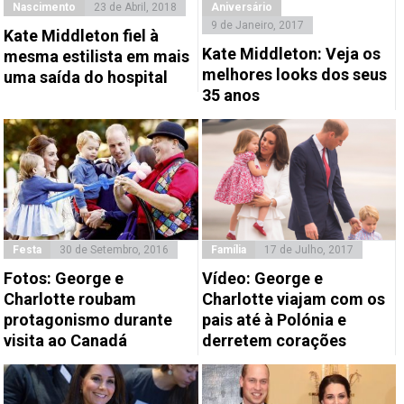
Nascimento
23 de Abril, 2018
Aniversário
9 de Janeiro, 2017
Kate Middleton fiel à
Kate Middleton: Veja os
mesma estilista em mais
melhores looks dos seus
uma saída do hospital
35 anos
Festa
30 de Setembro, 2016
Família
17 de Julho, 2017
Fotos: George e
Vídeo: George e
Charlotte roubam
Charlotte viajam com os
protagonismo durante
pais até à Polónia e
visita ao Canadá
derretem corações