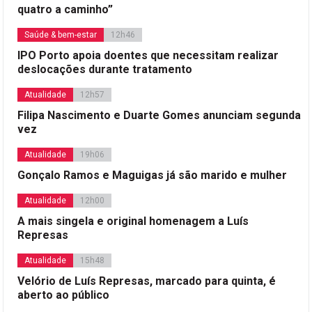
quatro a caminho”
Saúde & bem-estar
12h46
IPO Porto apoia doentes que necessitam realizar
deslocações durante tratamento
Atualidade
12h57
Filipa Nascimento e Duarte Gomes anunciam segunda
vez
Atualidade
19h06
Gonçalo Ramos e Maguigas já são marido e mulher
Atualidade
12h00
A mais singela e original homenagem a Luís
Represas
Atualidade
15h48
Velório de Luís Represas, marcado para quinta, é
aberto ao público