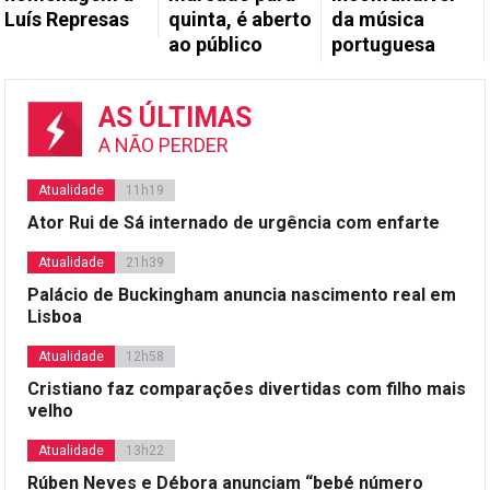
Luís Represas
quinta, é aberto
da música
ao público
portuguesa
AS ÚLTIMAS
A NÃO PERDER
Atualidade
11h19
Ator Rui de Sá internado de urgência com enfarte
Atualidade
21h39
Palácio de Buckingham anuncia nascimento real em
Lisboa
Atualidade
12h58
Cristiano faz comparações divertidas com filho mais
velho
Atualidade
13h22
Rúben Neves e Débora anunciam “bebé número