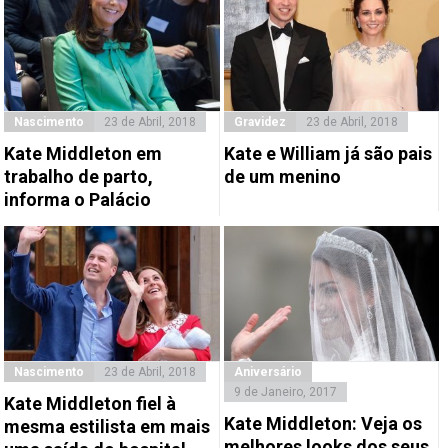
Nascimento
23 de Abril, 2018
Gravidez
23 de Abril, 2018
Kate Middleton em
Kate e William já são pais
trabalho de parto,
de um menino
informa o Palácio
Nascimento
23 de Abril, 2018
Aniversário
9 de Janeiro, 2017
Kate Middleton fiel à
Kate Middleton: Veja os
mesma estilista em mais
melhores looks dos seus