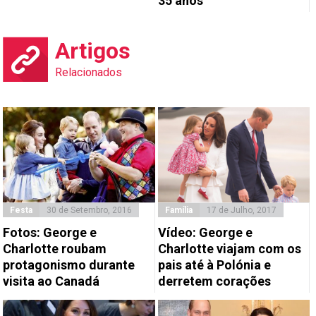
35 anos
Artigos
Relacionados
Festa
30 de Setembro, 2016
Família
17 de Julho, 2017
Fotos: George e
Vídeo: George e
Charlotte roubam
Charlotte viajam com os
protagonismo durante
pais até à Polónia e
visita ao Canadá
derretem corações