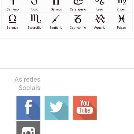
Carneiro
Touro
Gémeos
Caranguejo
Leão
Virgem
Balança
Escorpião
Sagitário
Capricórnio
Aquário
Peixes
As redes
Sociais