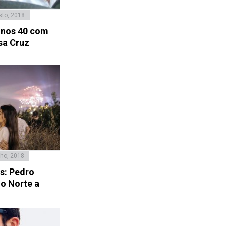
sto, 2018
 nos 40 com
sa Cruz
ho, 2018
s: Pedro
o Norte a