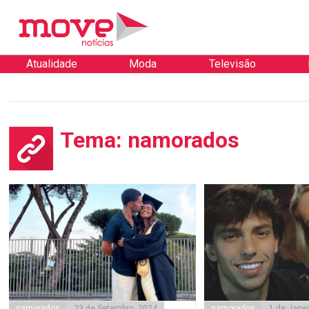
Atualidade
Moda
Televisão
Tema: namorados
namorados
23 de Setembro, 2024
namorados
1 de Janei