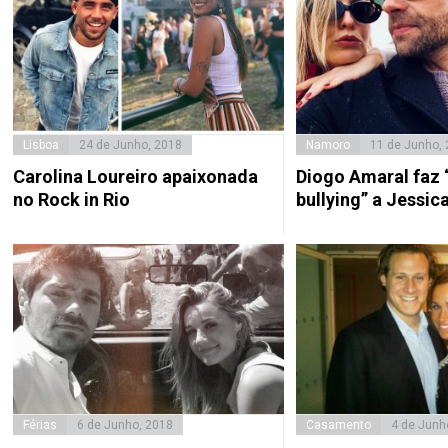
Lisboa
24 de Junho, 2018
Namoro
11 de Junho,
Carolina Loureiro apaixonada
Diogo Amaral faz
no Rock in Rio
bullying” a Jessic
Férias
6 de Junho, 2018
Casamento
4 de Junh