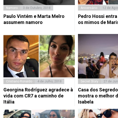
Namoro
3 de Outubro, 2018
Aniversário
12 de Ago
Paulo Vintém e Marta Melro
Pedro Hossi entra
assumem namoro
os mimos de Mari
Cristiano Ronaldo
4 de Julho, 2018
Secret Story
27 de Jun
Georgina Rodríguez agradece à
Casa dos Segredo
vida com CR7 a caminho de
mostra o melhor d
Itália
Isabela