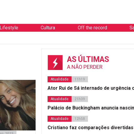
Lifestyle
Cultura
Off the record
S
AS ÚLTIMAS
A NÃO PERDER
Atualidade
11h19
Ator Rui de Sá internado de urgência
Atualidade
21h39
Palácio de Buckingham anuncia nasci
Atualidade
12h58
Cristiano faz comparações divertidas
ro, 2023