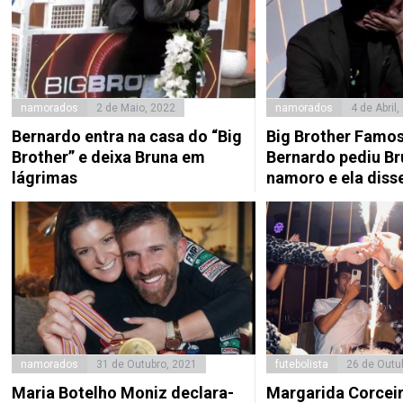
namorados
2 de Maio, 2022
namorados
4 de Abril,
Bernardo entra na casa do “Big
Big Brother Famo
Brother” e deixa Bruna em
Bernardo pediu B
lágrimas
namoro e ela disse
namorados
31 de Outubro, 2021
futebolista
26 de Outu
Maria Botelho Moniz declara-
Margarida Corceir