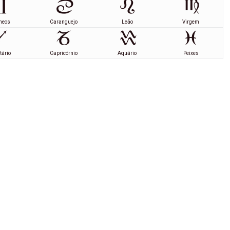
meos
Caranguejo
Leão
Virgem
tário
Capricórnio
Aquário
Peixes