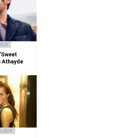
 2018
 “Sweet
a Athayde
o, 2018