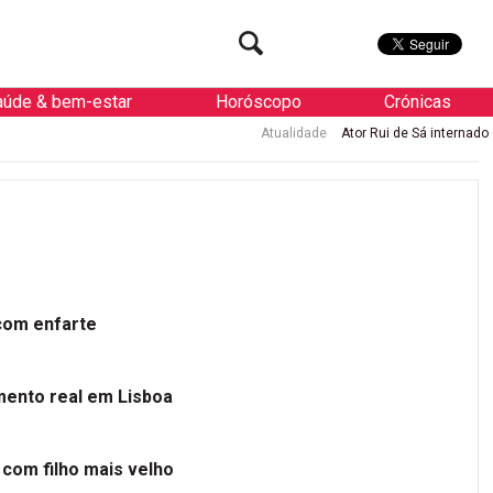
aúde & bem-estar
Horóscopo
Crónicas
Atualidade
Ator Rui de Sá internado de urgência co
 com enfarte
mento real em Lisboa
 com filho mais velho