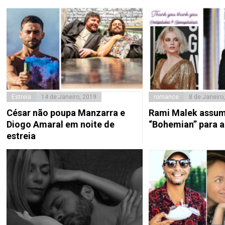
Estreia
14 de Janeiro, 2019
romance
8 de Janeiro
César não poupa Manzarra e
Rami Malek assu
Diogo Amaral em noite de
“Bohemian” para a 
estreia