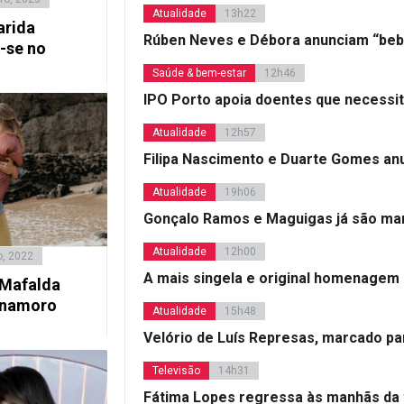
Atualidade
13h22
arida
Rúben Neves e Débora anunciam “beb
-se no
Saúde & bem-estar
12h46
IPO Porto apoia doentes que necessi
Atualidade
12h57
Filipa Nascimento e Duarte Gomes a
Atualidade
19h06
Gonçalo Ramos e Maguigas já são mar
Atualidade
12h00
o, 2022
A mais singela e original homenagem
 Mafalda
 namoro
Atualidade
15h48
Velório de Luís Represas, marcado par
Televisão
14h31
Fátima Lopes regressa às manhãs da 