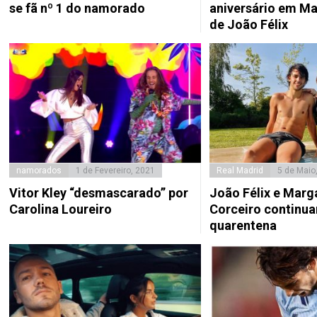
se fã nº 1 do namorado
aniversário em Ma
de João Félix
namorados
1 de Fevereiro, 2021
Real Madrid
5 de Maio
Vitor Kley “desmascarado” por
João Félix e Marg
Carolina Loureiro
Corceiro continu
quarentena