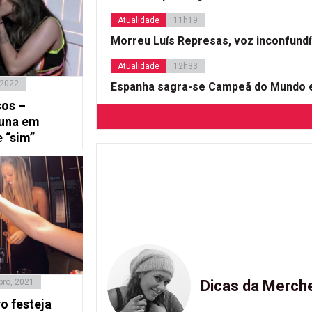
Atualidade
11h19
Morreu Luís Represas, voz inconfund
Atualidade
12h33
 2022
Espanha sagra-se Campeã do Mundo e
sos –
runa em
 “sim”
bro, 2021
Dicas da Merch
o festeja