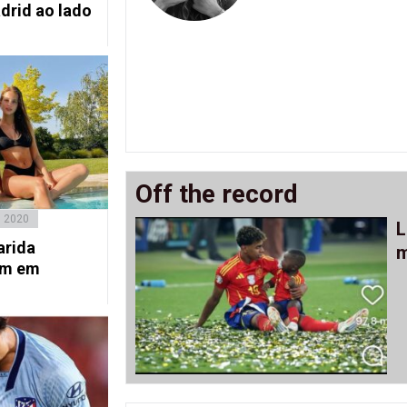
drid ao lado
Off the record
, 2020
L
arida
m
am em