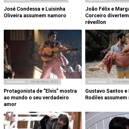
José Condessa e Luisinha
João Félix e Marg
Oliveira assumem namoro
Corceiro divertem
réveillon
namorados
26 de Maio, 2022
namorados
10 de Mai
Protagonista de “Elvis” mostra
Gustavo Santos e
ao mundo o seu verdadeiro
Rodiles assumem
amor