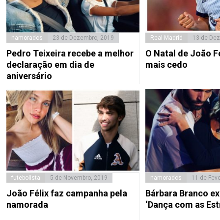
namorados
23 de Dezembro, 2019
Real Madrid
13 de Dez
Pedro Teixeira recebe a melhor
O Natal de João F
declaração em dia de
mais cedo
aniversário
futebolista
5 de Novembro, 2019
namorados
11 de Feve
João Félix faz campanha pela
Bárbara Branco ex
namorada
‘Dança com as Est