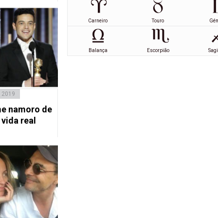
Carneiro
Touro
Gé
Balança
Escorpião
Sagi
, 2019
me namoro de
vida real