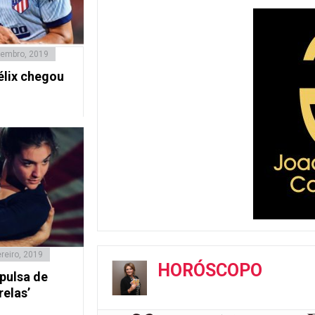
embro, 2019
élix chegou
reiro, 2019
HORÓSCOPO
pulsa de
relas’