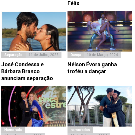
Félix
Separação
11 de Julho, 2023
Dança
10 de Março, 2024
José Condessa e
Nélson Évora ganha
Bárbara Branco
troféu a dançar
anunciam separação
Namorada
namorados