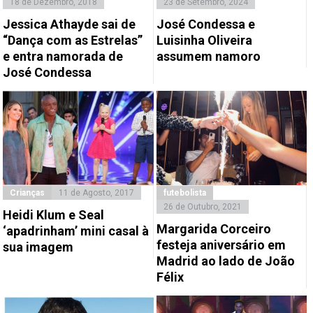
18 de Dezembro, 2018
23 de Setembro, 2024
Jessica Athayde sai de
José Condessa e
“Dança com as Estrelas”
Luisinha Oliveira
e entra namorada de
assumem namoro
José Condessa
Crianças
11 de Agosto, 2017
futebolista
26 de Outubro, 2021
Heidi Klum e Seal
Margarida Corceiro
‘apadrinham’ mini casal à
festeja aniversário em
sua imagem
Madrid ao lado de João
Félix