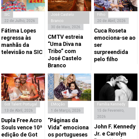
SIC
José Castelo
Filho
22 de Julho, 2026
Branco
20 de Abril, 2026
30 de Maio, 2026
Fátima Lopes
Cuca Roseta
CMTV estreia
regressa às
emociona-se ao
“Uma Diva na
manhãs da
ser
Tribo” com
televisão na SIC
surpreendida
José Castelo
pelo filho
Branco
Got Talent Portugal
EMoção
Família Kennedy
13 de Abril, 2026
1 de Março, 2026
15 de Fevereiro,
2026
Dupla Free Acro
“Páginas da
John F. Kennedy
Souls vence 10ª
Vida” emociona
Jr. e Carolyn
edição de Got
os portugueses