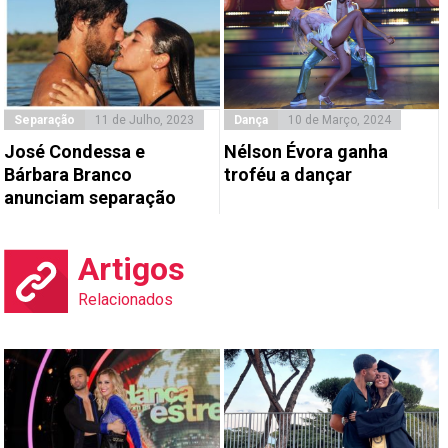
Separação
11 de Julho, 2023
Dança
10 de Março, 2024
José Condessa e
Nélson Évora ganha
Bárbara Branco
troféu a dançar
anunciam separação
Artigos
Relacionados