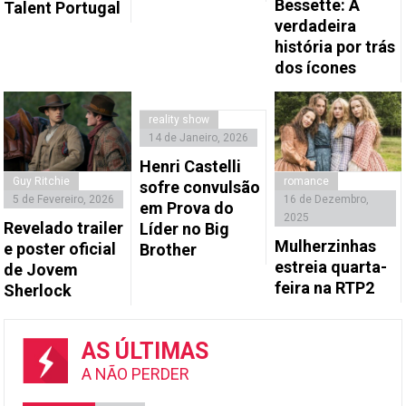
Bessette: A
Talent Portugal
verdadeira
história por trás
dos ícones
reality show
14 de Janeiro, 2026
Henri Castelli
Guy Ritchie
romance
sofre convulsão
5 de Fevereiro, 2026
16 de Dezembro,
em Prova do
2025
Revelado trailer
Líder no Big
Mulherzinhas
e poster oficial
Brother
estreia quarta-
de Jovem
feira na RTP2
Sherlock
AS ÚLTIMAS
A NÃO PERDER