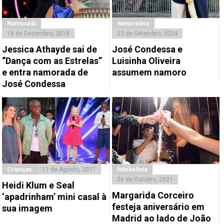
Namorada
namorados
18 de Dezembro, 2018
23 de Setembro, 2024
Jessica Athayde sai de
José Condessa e
“Dança com as Estrelas”
Luisinha Oliveira
e entra namorada de
assumem namoro
José Condessa
Crianças
11 de Agosto, 2017
futebolista
26 de Outubro, 2021
Heidi Klum e Seal
Margarida Corceiro
‘apadrinham’ mini casal à
festeja aniversário em
sua imagem
Madrid ao lado de João