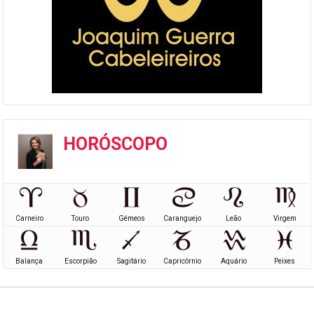
HORÓSCOPO
Carneiro
Touro
Gémeos
Caranguejo
Leão
Virgem
Balança
Escorpião
Sagitário
Capricórnio
Aquário
Peixes