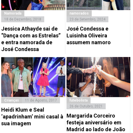
Namorada
namorados
18 de Dezembro, 2018
23 de Setembro, 2024
Jessica Athayde sai de
José Condessa e
“Dança com as Estrelas”
Luisinha Oliveira
e entra namorada de
assumem namoro
José Condessa
Crianças
11 de Agosto, 2017
futebolista
26 de Outubro, 2021
Heidi Klum e Seal
Margarida Corceiro
‘apadrinham’ mini casal à
festeja aniversário em
sua imagem
Madrid ao lado de João