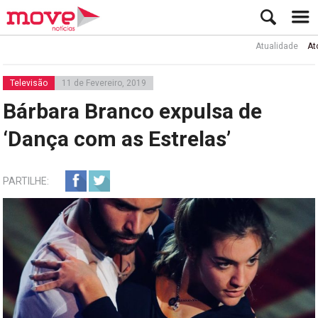
Atualidade
Ator Rui
Televisão
11 de Fevereiro, 2019
Bárbara Branco expulsa de
‘Dança com as Estrelas’
PARTILHE: