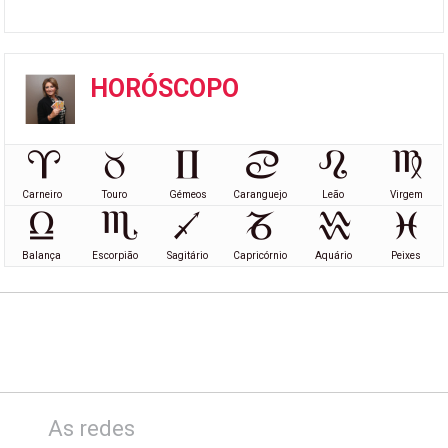
HORÓSCOPO
Carneiro
Touro
Gémeos
Caranguejo
Leão
Virgem
Balança
Escorpião
Sagitário
Capricórnio
Aquário
Peixes
As redes