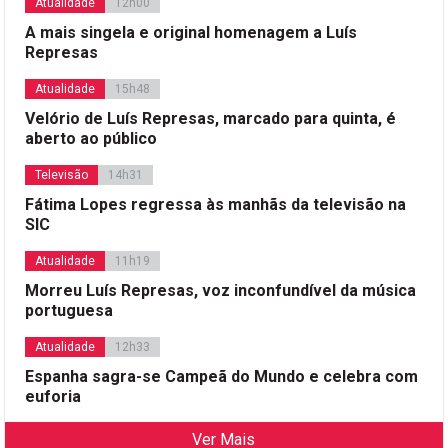
Atualidade
12h00
A mais singela e original homenagem a Luís
Represas
Atualidade
15h48
Velório de Luís Represas, marcado para quinta, é
aberto ao público
Televisão
14h31
Fátima Lopes regressa às manhãs da televisão na
SIC
Atualidade
11h19
Morreu Luís Represas, voz inconfundível da música
portuguesa
Atualidade
12h33
Espanha sagra-se Campeã do Mundo e celebra com
euforia
Ver Mais