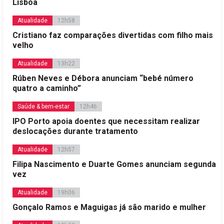
Lisboa
Atualidade
12h58
Cristiano faz comparações divertidas com filho mais
velho
Atualidade
13h22
Rúben Neves e Débora anunciam “bebé número
quatro a caminho”
Saúde & bem-estar
12h46
IPO Porto apoia doentes que necessitam realizar
deslocações durante tratamento
Atualidade
12h57
Filipa Nascimento e Duarte Gomes anunciam segunda
vez
Atualidade
19h06
Gonçalo Ramos e Maguigas já são marido e mulher