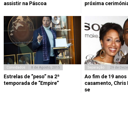
assistir na Páscoa
próxima cerimóni
Convidados
8 de Agosto, 2015
Separação
29 de Deze
Estrelas de “peso” na 2ª
Ao fim de 19 anos
temporada de “Empire”
casamento, Chris 
se