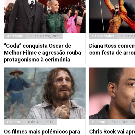
Agressão
28 de Março, 2022
Celebridades
28 de Ma
“Coda” conquista Oscar de
Diana Ross comem
Melhor Filme e agressão rouba
com festa de arr
protagonismo à cerimónia
Cinema
16 de Abril, 2017
Cinema
21 de Outubro
Os filmes mais polémicos para
Chris Rock vai apr