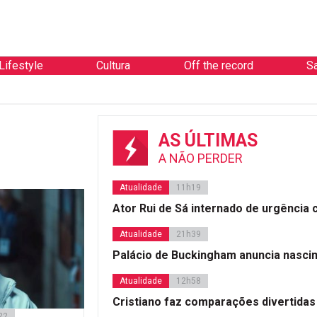
Lifestyle
Cultura
Off the record
S
AS ÚLTIMAS
A NÃO PERDER
Atualidade
11h19
Ator Rui de Sá internado de urgência
Atualidade
21h39
Palácio de Buckingham anuncia nasci
Atualidade
12h58
Cristiano faz comparações divertidas
22