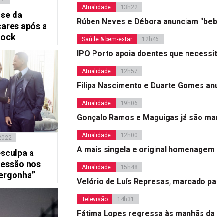
Atualidade
13h22
-se da
Rúben Neves e Débora anunciam “beb
ares após a
Rock
Saúde & bem-estar
12h46
IPO Porto apoia doentes que necessi
Atualidade
12h57
Filipa Nascimento e Duarte Gomes a
Atualidade
19h06
Gonçalo Ramos e Maguigas já são mar
Atualidade
12h00
2022
A mais singela e original homenagem
esculpa a
ressão nos
Atualidade
15h48
vergonha”
Velório de Luís Represas, marcado par
Televisão
14h31
Fátima Lopes regressa às manhãs da 