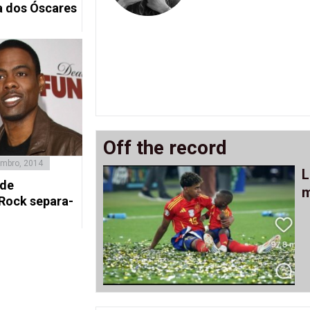
a dos Óscares
Off the record
mbro, 2014
L
 de
m
Rock separa-