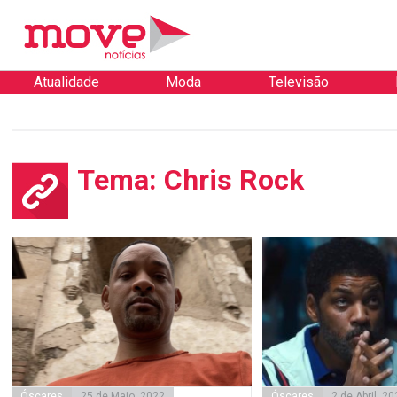
Atualidade
Moda
Televisão
Tema: Chris Rock
Óscares
25 de Maio, 2022
Óscares
2 de Abril, 20