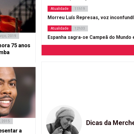
Atualidade
11h19
Morreu Luís Represas, voz inconfund
Atualidade
12h33
rço, 2019
Espanha sagra-se Campeã do Mundo e
ora 75 anos
omba
, 2015
Dicas da Merch
esentar a