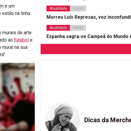
em e um
Atualidade
11h19
 estão na linha
Morreu Luís Represas, voz inconfund
Atualidade
12h33
s murais de arte
Espanha sagra-se Campeã do Mundo e
gado ao
futebol
e
m mural na sua
ra”.
Dicas da Merch