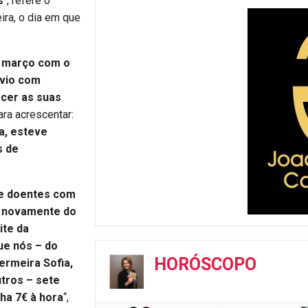
s
“, refere o
ira, o dia em que
m março com o
ívio com
rcer as suas
ara acrescentar:
a, esteve
s de
de doentes com
, novamente do
ite da
ue nós – do
HORÓSCOPO
ermeira Sofia,
utros – sete
ha 7€ à hora
“,