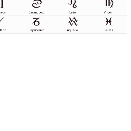
meos
Caranguejo
Leão
Virgem
tário
Capricórnio
Aquário
Peixes