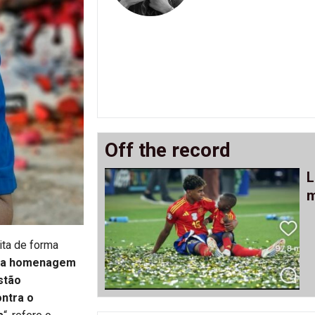
Off the record
L
m
ita de forma
era homenagem
stão
ontra o