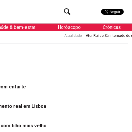
aúde & bem-estar
Horóscopo
Crónicas
Atualidade
Ator Rui de Sá internado de urgência com enfar
 com enfarte
mento real em Lisboa
 com filho mais velho