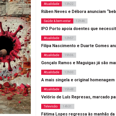
Atualidade
13h22
Rúben Neves e Débora anunciam “beb
Saúde & bem-estar
12h46
IPO Porto apoia doentes que necessi
Atualidade
12h57
Filipa Nascimento e Duarte Gomes a
Atualidade
19h06
Gonçalo Ramos e Maguigas já são mar
Atualidade
12h00
A mais singela e original homenagem
Atualidade
15h48
Velório de Luís Represas, marcado par
Televisão
14h31
Fátima Lopes regressa às manhãs da 