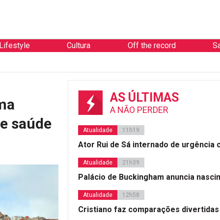
Lifestyle
Cultura
Off the record
S
AS ÚLTIMAS
uma
A NÃO PERDER
de saúde
Atualidade
11h19
Ator Rui de Sá internado de urgência
Atualidade
21h39
Palácio de Buckingham anuncia nasci
Atualidade
12h58
Cristiano faz comparações divertidas