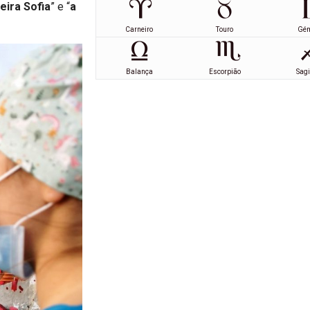
eira Sofia
” e “
a
Carneiro
Touro
Gé
Balança
Escorpião
Sagi