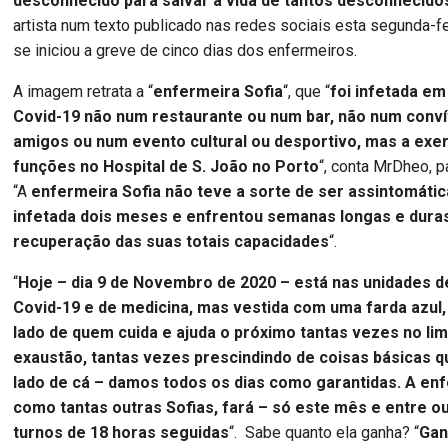
desconhecido para salvar a vida de tantos desconhecido
artista num texto publicado nas redes sociais esta segunda-fe
se iniciou a greve de cinco dias dos enfermeiros.
A imagem retrata a “
enfermeira Sofia
“, que “
foi infetada e
Covid-19 não num restaurante ou num bar, não num conv
amigos ou num evento cultural ou desportivo, mas a exe
funções no Hospital de S. João no Porto
“, conta MrDheo, p
“A
enfermeira Sofia não teve a sorte de ser assintomátic
infetada dois meses e enfrentou semanas longas e dura
recuperação das suas totais capacidades
“.
“
Hoje – dia 9 de Novembro de 2020 – está nas unidades 
Covid-19 e de medicina, mas vestida com uma farda azul
lado de quem cuida e ajuda o próximo tantas vezes no lim
exaustão, tantas vezes prescindindo de coisas básicas q
lado de cá – damos todos os dias como garantidas. A enf
como tantas outras Sofias, fará – só este mês e entre o
turnos de 18 horas seguidas
“. Sabe quanto ela ganha? “
Gan