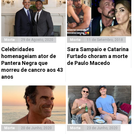
Morte
29 de Agosto, 2020
Morte
11 de Setembro, 2018
Celebridades
Sara Sampaio e Catarina
homenageiam ator de
Furtado choram a morte
Pantera Negra que
de Paulo Macedo
morreu de cancro aos 43
anos
Morte
20 de Junho, 2020
Morte
23 de Junho, 2020