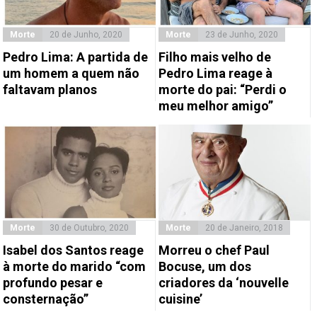
Morte
20 de Junho, 2020
Morte
23 de Junho, 2020
Pedro Lima: A partida de
Filho mais velho de
um homem a quem não
Pedro Lima reage à
faltavam planos
morte do pai: “Perdi o
meu melhor amigo”
Morte
30 de Outubro, 2020
Morte
20 de Janeiro, 2018
Isabel dos Santos reage
Morreu o chef Paul
à morte do marido “com
Bocuse, um dos
profundo pesar e
criadores da ‘nouvelle
consternação”
cuisine’