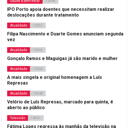
Saúde & bem-estar
12h46
IPO Porto apoia doentes que necessitam realizar
deslocações durante tratamento
Atualidade
12h57
Filipa Nascimento e Duarte Gomes anunciam segunda
vez
Atualidade
19h06
Gonçalo Ramos e Maguigas já são marido e mulher
Atualidade
12h00
A mais singela e original homenagem a Luís
Represas
Atualidade
15h48
Velório de Luís Represas, marcado para quinta, é
aberto ao público
Televisão
14h31
Fátima Lopes regressa às manhãs da televisão na