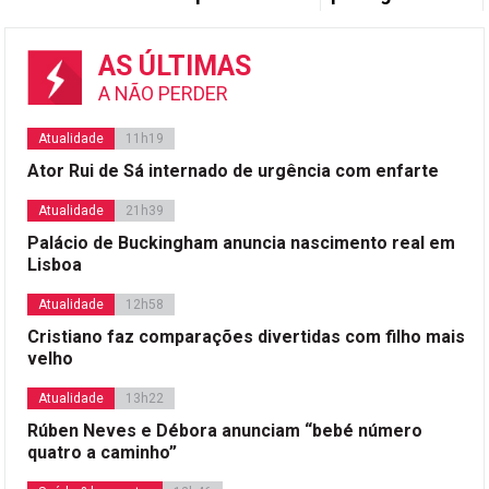
AS ÚLTIMAS
A NÃO PERDER
Atualidade
11h19
Ator Rui de Sá internado de urgência com enfarte
Atualidade
21h39
Palácio de Buckingham anuncia nascimento real em
Lisboa
Atualidade
12h58
Cristiano faz comparações divertidas com filho mais
velho
Atualidade
13h22
Rúben Neves e Débora anunciam “bebé número
quatro a caminho”