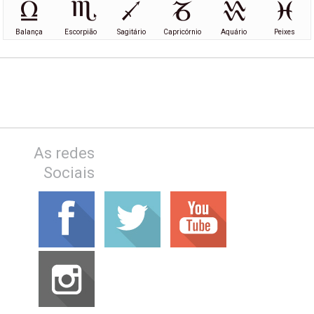
Balança
Escorpião
Sagitário
Capricórnio
Aquário
Peixes
As redes
Sociais