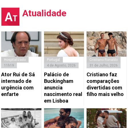
Atualidade
Hospitalizado
Portugal
Cristiano Ronaldo
11h19
4 de Agosto, 2026
31 de Julho, 2026
Ator Rui de Sá
Palácio de
Cristiano faz
internado de
Buckingham
comparações
urgência com
anuncia
divertidas com
enfarte
nascimento real
filho mais velho
em Lisboa