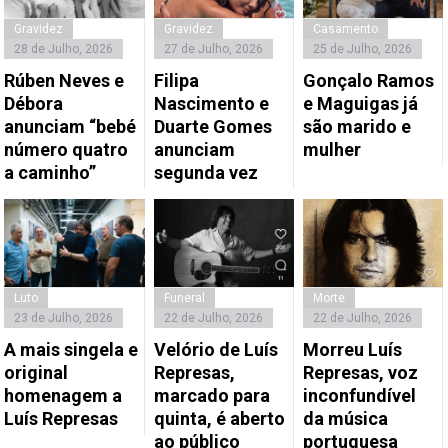
Gravidez
Gravidez
Casamento
28 de Julho, 2026
27 de Julho, 2026
25 de Julho, 2026
Rúben Neves e
Filipa
Gonçalo Ramos
Débora
Nascimento e
e Maguigas já
anunciam “bebé
Duarte Gomes
são marido e
número quatro
anunciam
mulher
a caminho”
segunda vez
Luto
Funeral
Morte
23 de Julho, 2026
22 de Julho, 2026
22 de Julho, 2026
A mais singela e
Velório de Luís
Morreu Luís
original
Represas,
Represas, voz
homenagem a
marcado para
inconfundível
Luís Represas
quinta, é aberto
da música
ao público
portuguesa