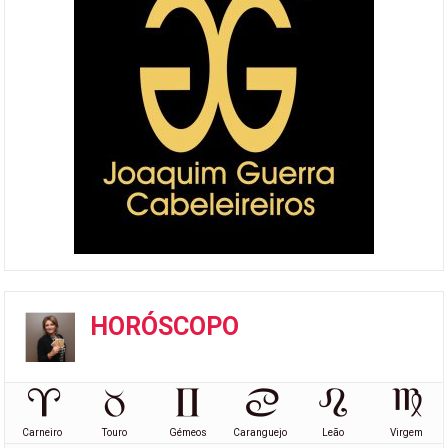
HORÓSCOPO
Carneiro
Touro
Gémeos
Caranguejo
Leão
Virgem