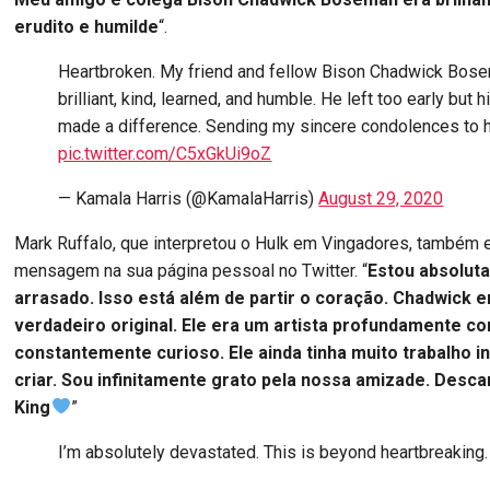
erudito e humilde
“.
Heartbroken. My friend and fellow Bison Chadwick Bos
brilliant, kind, learned, and humble. He left too early but hi
made a difference. Sending my sincere condolences to hi
pic.twitter.com/C5xGkUi9oZ
— Kamala Harris (@KamalaHarris)
August 29, 2020
Mark Ruffalo, que interpretou o Hulk em Vingadores, também
mensagem na sua página pessoal no Twitter. “
Estou absolut
arrasado. Isso está além de partir o coração. Chadwick e
verdadeiro original. Ele era um artista profundamente 
constantemente curioso. Ele ainda tinha muito trabalho in
criar. Sou infinitamente grato pela nossa amizade. Desc
King
”
I’m absolutely devastated. This is beyond heartbreaking.