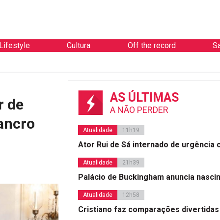
Lifestyle
Cultura
Off the record
S
AS ÚLTIMAS
r de
A NÃO PERDER
ancro
Atualidade
11h19
Ator Rui de Sá internado de urgência
Atualidade
21h39
Palácio de Buckingham anuncia nasci
Atualidade
12h58
Cristiano faz comparações divertidas