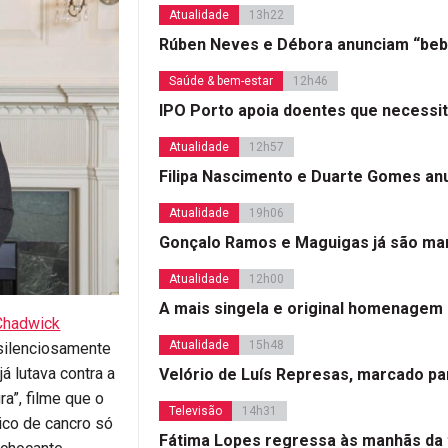
Atualidade
13h22
Rúben Neves e Débora anunciam “beb
Saúde & bem-estar
12h46
IPO Porto apoia doentes que necessi
Atualidade
12h57
Filipa Nascimento e Duarte Gomes a
Atualidade
19h06
Gonçalo Ramos e Maguigas já são mar
Atualidade
12h00
A mais singela e original homenagem
Chadwick
Atualidade
15h48
 silenciosamente
já lutava contra a
Velório de Luís Represas, marcado par
a”, filme que o
Televisão
14h31
ico de cancro só
Fátima Lopes regressa às manhãs da 