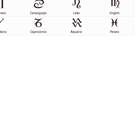
meos
Caranguejo
Leão
Virgem
tário
Capricórnio
Aquário
Peixes