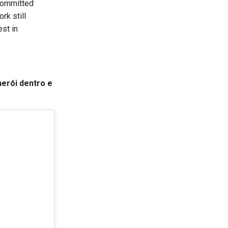
 committed
rk still
est in
erói dentro e