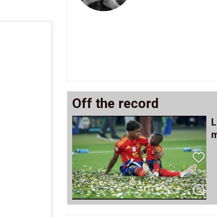
Off the record
L
m