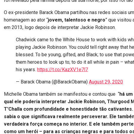
foi revelado pela família depois da sua morte, por isso foi tão
O ex-presidente Barack Obama partilhou nas redes sociais uma
homenagem ao ator “
jovem, talentoso e negro
” que visitou
em 2013, logo depois de interpretar Jackie Robinson.
Chadwick came to the White House to work with kids w
playing Jackie Robinson. You could tell right away that h
blessed. To be young, gifted, and Black; to use that powe
them heroes to look up to; to do it all while in pain – wha
his years.
https://t.co/KazXV1e7l7
— Barack Obama (@BarackObama)
August 29, 2020
Michelle Obama também se manifestou e contou que “
há um
qual ele poderia interpretar Jackie Robinson, Thurgood M
T’Challa com profundidade e honestidade tão cativantes
sabia o que significava realmente perseverar. Ele també
verdadeira força começa no interior. E ele também perte
como um herói – para as crianças negras e para todos os