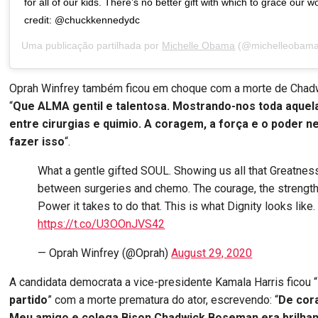
for all of our kids. There’s no better gift with which to grace our w
credit: @chuckkennedydc
Uma publicação partilhada por
Michelle Obama
(@michelleobam
Oprah Winfrey também ficou em choque com a morte de Cha
“
Que ALMA gentil e talentosa. Mostrando-nos toda aquel
entre cirurgias e quimio. A coragem, a força e o poder 
fazer isso
“.
What a gentle gifted SOUL. Showing us all that Greatness
between surgeries and chemo. The courage, the strength
Power it takes to do that. This is what Dignity looks like.
https://t.co/U3OOnJVS42
— Oprah Winfrey (@Oprah)
August 29, 2020
A candidata democrata a vice-presidente Kamala Harris ficou “
partido
” com a morte prematura do ator, escrevendo: “
De cora
Meu amigo e colega Bison Chadwick Boseman era brilhant