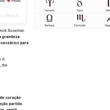
orld.
Photo
Carneiro
Touro
Gé
a) a
29 de Ago, 2020 às 11:29 PDT
Balança
Escorpião
Sagi
dwick Boseman.
a grandeza
necessários para
 in
, the
de coração
ção partido.
e, gentil,