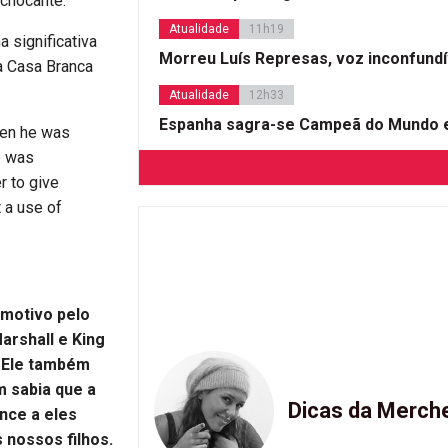
 chocante.
Atualidade
11h19
 significativa
Morreu Luís Represas, voz inconfund
 a Casa Branca
Atualidade
12h33
Espanha sagra-se Campeã do Mundo e
hen he was
e was
r to give
t a use of
 motivo pelo
arshall e King
. Ele também
m sabia que a
Dicas da Merch
nce a eles
 nossos filhos.