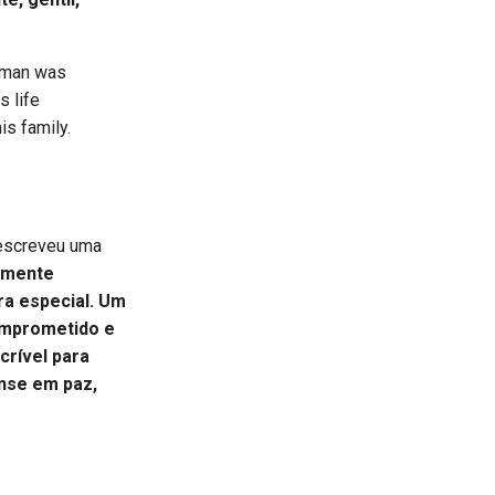
eman was
s life
s family.
 escreveu uma
amente
ra especial. Um
comprometido e
crível para
anse em paz,