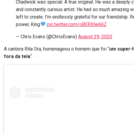
Chadwick was special. A true original. He was a deeply
and constantly curious artist. He had so much amazing wo
left to create. I’m endlessly grateful for our friendship. R
power, King
pic.twitter.com/oBERXlw66Z
— Chris Evans (@ChrisEvans)
August 29, 2020
A cantora Rita Ora, homenageou o homem que foi “
um super-h
fora da tela
“.