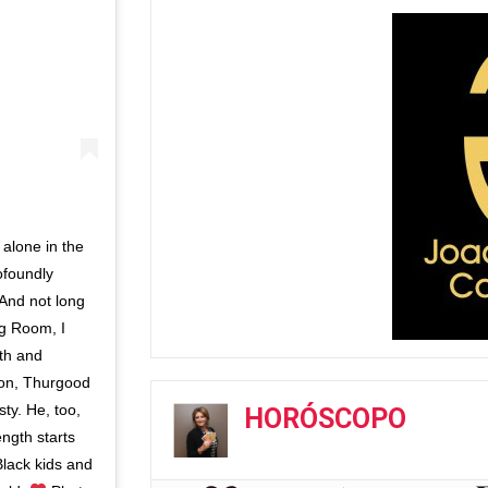
alone in the
ofoundly
 And not long
ng Room, I
th and
son, Thurgood
ty. He, too,
HORÓSCOPO
ength starts
Black kids and