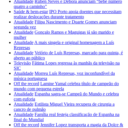
Atualidade
Rúben Neves e Débora anunciam “bebé número
quatro a caminho”
Saúde & bem-estar
IPO Porto apoia doentes que necessitam
realizar deslocações durante tratamento
Atualidade
Filipa Nascimento e Duarte Gomes anunciam
segunda vez
Atualidade
Gonçalo Ramos e Maguigas já são marido e
mulher
Atualidade
A mais singela e original homenagem a Luís
Represas
Atualidade
Velório de Luís Represas, marcado para quinta, é
aberto ao público
Televisão
Fátima Lopes regressa às manhãs da televisão na
SIC
Atualidade
Morreu Luís Represas, voz inconfundível da
música portuguesa
Off the record
Lamine Yamal celebra título de campeão do
mundo com pequena estrela
Atualidade
Espanha sagra-se Campeã do Mundo e celebra
com euforia
Atualidade
Estilista Miguel Vieira recupera de cirurgia a
cancro de pulmão
Atualidade
Família real festeja classificação de Espanha na
final do Mundial
Off the record
Jennifer Lopez transporta a magia da Dolce &