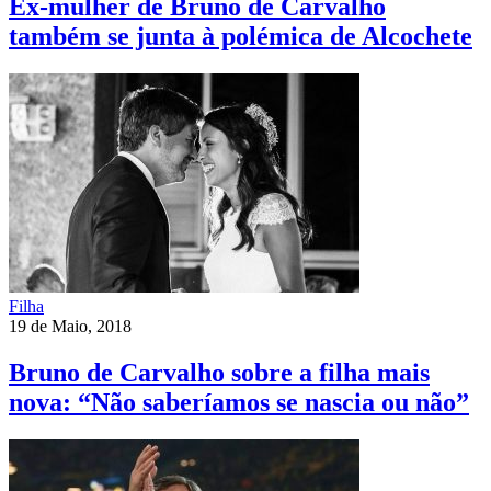
Ex-mulher de Bruno de Carvalho
também se junta à polémica de Alcochete
Filha
19 de Maio, 2018
Bruno de Carvalho sobre a filha mais
nova: “Não saberíamos se nascia ou não”