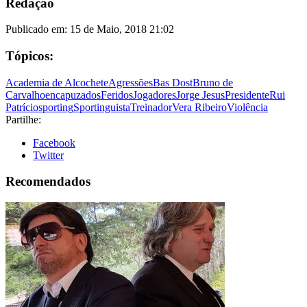
Redação
Publicado em:
15 de Maio, 2018 21:02
Tópicos:
Academia de Alcochete
Agressões
Bas Dost
Bruno de
Carvalho
encapuzados
Feridos
Jogadores
Jorge Jesus
Presidente
Rui
Patrício
sporting
Sportinguista
Treinador
Vera Ribeiro
Violência
Partilhe:
Facebook
Twitter
Recomendados