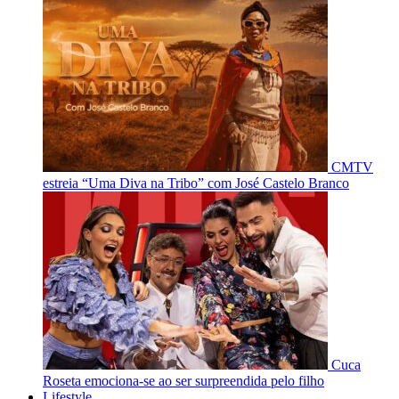
CMTV
estreia “Uma Diva na Tribo” com José Castelo Branco
Cuca
Roseta emociona-se ao ser surpreendida pelo filho
Lifestyle