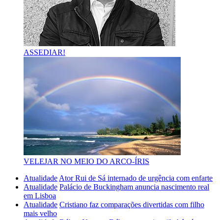
ASSEDIAR!
VELEJAR NO MEIO DO ARCO-ÍRIS
Atualidade
Ator Rui de Sá internado de urgência com enfarte
Atualidade
Palácio de Buckingham anuncia nascimento real
em Lisboa
Atualidade
Cristiano faz comparações divertidas com filho
mais velho