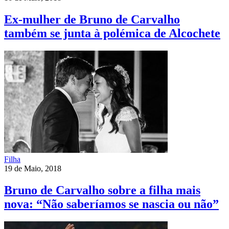
Ex-mulher de Bruno de Carvalho
também se junta à polémica de Alcochete
Filha
19 de Maio, 2018
Bruno de Carvalho sobre a filha mais
nova: “Não saberíamos se nascia ou não”