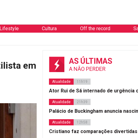
Lifestyle
Cultura
Off the record
S
AS ÚLTIMAS
ilista em
A NÃO PERDER
Atualidade
11h19
Ator Rui de Sá internado de urgência
Atualidade
21h39
Palácio de Buckingham anuncia nasci
Atualidade
12h58
Cristiano faz comparações divertidas