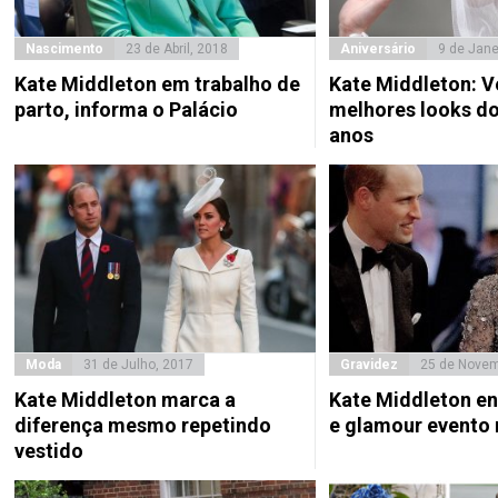
Nascimento
23 de Abril, 2018
Aniversário
9 de Jane
Kate Middleton em trabalho de
Kate Middleton: V
parto, informa o Palácio
melhores looks do
anos
Moda
31 de Julho, 2017
Gravidez
25 de Novem
Kate Middleton marca a
Kate Middleton en
diferença mesmo repetindo
e glamour evento 
vestido