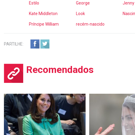
Estilo
George
Jenny
Kate Middleton
Look
Nasci
Príncipe William
recém-nascido
PARTILHE:
Recomendados