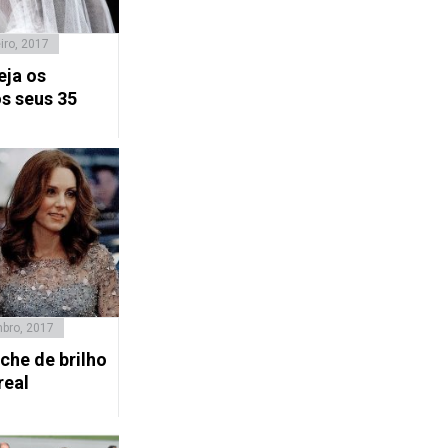
iro, 2017
eja os
s seus 35
bro, 2017
che de brilho
real