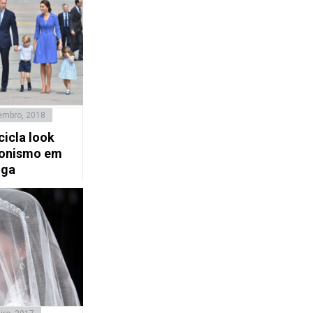
embro, 2018
cicla look
gonismo em
iga