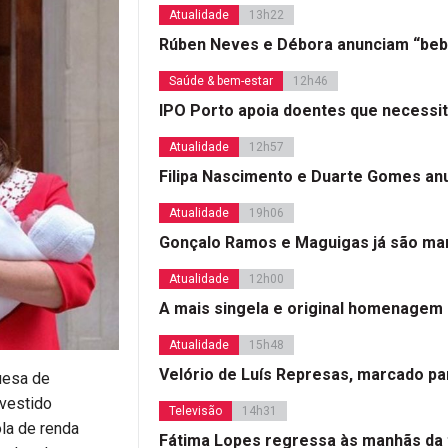
Atualidade
13h22
Rúben Neves e Débora anunciam “beb
Saúde & bem-estar
12h46
IPO Porto apoia doentes que necessi
Atualidade
12h57
Filipa Nascimento e Duarte Gomes a
Atualidade
19h06
Gonçalo Ramos e Maguigas já são mar
Atualidade
12h00
A mais singela e original homenagem
Atualidade
15h48
Velório de Luís Represas, marcado par
quesa de
 vestido
Televisão
14h31
la de renda
Fátima Lopes regressa às manhãs da 