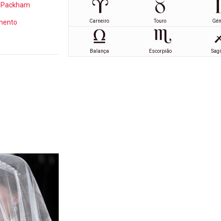
 Packham
Carneiro
Touro
Gé
mento
Balança
Escorpião
Sagi