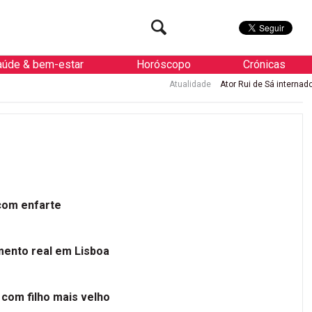
aúde & bem-estar
Horóscopo
Crónicas
Atualidade
Ator Rui de Sá internado de urgência com enfa
 com enfarte
mento real em Lisboa
 com filho mais velho