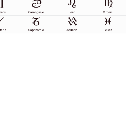
meos
Caranguejo
Leão
Virgem
tário
Capricórnio
Aquário
Peixes