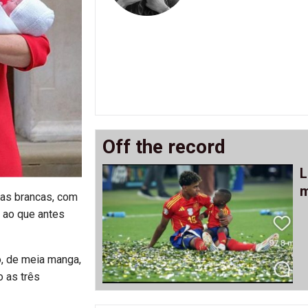
Off the record
L
m
has brancas, com
 ao que antes
o, de meia manga,
o as três