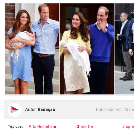
Autor:
Redação
Publicado em:
23 de
Alta Hospitalar
Charlotte
Duque
Tópicos: