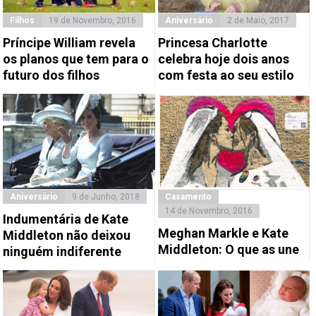
Filhos
19 de Novembro, 2016
Aniversário
2 de Maio, 2017
Príncipe William revela
Princesa Charlotte
os planos que tem para o
celebra hoje dois anos
futuro dos filhos
com festa ao seu estilo
Aniversário
9 de Junho, 2018
Casamento
14 de Novembro, 2016
Indumentária de Kate
Meghan Markle e Kate
Middleton não deixou
Middleton: O que as une
ninguém indiferente