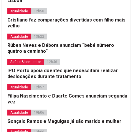
Lisboa
Atualidade
12h58
Cristiano faz comparações divertidas com filho mais
velho
Atualidade
13h22
Rúben Neves e Débora anunciam “bebé número
quatro a caminho”
Saúde & bem-estar
12h46
IPO Porto apoia doentes que necessitam realizar
deslocações durante tratamento
Atualidade
12h57
Filipa Nascimento e Duarte Gomes anunciam segunda
vez
Atualidade
19h06
Gonçalo Ramos e Maguigas já são marido e mulher
Atualidade
12h00