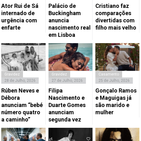
Ator Rui de Sá
Palácio de
Cristiano faz
internado de
Buckingham
comparações
urgência com
anuncia
divertidas com
enfarte
nascimento real
filho mais velho
em Lisboa
Gravidez
Gravidez
Casamento
28 de Julho, 2026
27 de Julho, 2026
25 de Julho, 2026
Rúben Neves e
Filipa
Gonçalo Ramos
Débora
Nascimento e
e Maguigas já
anunciam “bebé
Duarte Gomes
são marido e
número quatro
anunciam
mulher
a caminho”
segunda vez