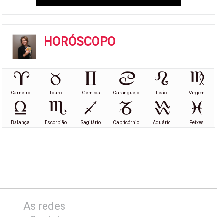
HORÓSCOPO
Carneiro
Touro
Gémeos
Caranguejo
Leão
Virgem
Balança
Escorpião
Sagitário
Capricórnio
Aquário
Peixes
As redes