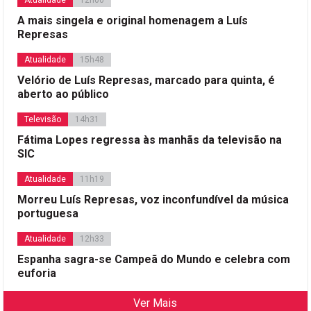
A mais singela e original homenagem a Luís
Represas
Atualidade
15h48
Velório de Luís Represas, marcado para quinta, é
aberto ao público
Televisão
14h31
Fátima Lopes regressa às manhãs da televisão na
SIC
Atualidade
11h19
Morreu Luís Represas, voz inconfundível da música
portuguesa
Atualidade
12h33
Espanha sagra-se Campeã do Mundo e celebra com
euforia
Ver Mais