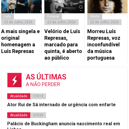
Luto
Funeral
Morte
23 de Julho, 2026
22 de Julho, 2026
22 de Julho, 2026
A mais singela e
Velório de Luís
Morreu Luís
original
Represas,
Represas, voz
homenagem a
marcado para
inconfundível
Luís Represas
quinta, é aberto
da música
ao público
portuguesa
AS ÚLTIMAS
A NÃO PERDER
Atualidade
11h19
Ator Rui de Sá internado de urgência com enfarte
Atualidade
21h39
Palácio de Buckingham anuncia nascimento real em