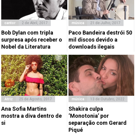
cantor
2 de Abril, 2017
música
21 de Julho, 2017
Bob Dylan com tripla
​Paco Bandeira destrói 50
surpresa após receber o
mil discos devido a
Nobel da Literatura
downloads ilegais
Atriz
25 de Agosto, 2017
música
13 de Outubro, 2022
Ana Sofia Martins
Shakira culpa
mostra a diva dentro de
‘Monotonia’ por
si
separação com Gerard
Piqué