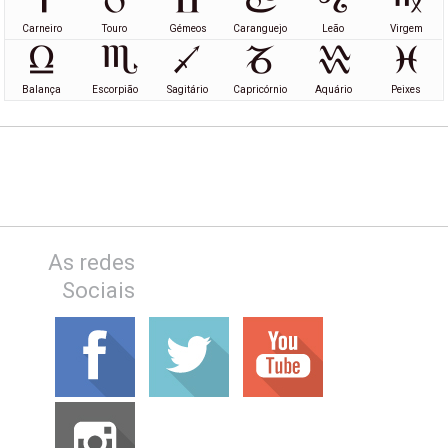
Carneiro
Touro
Gémeos
Caranguejo
Leão
Virgem
Balança
Escorpião
Sagitário
Capricórnio
Aquário
Peixes
As redes
Sociais