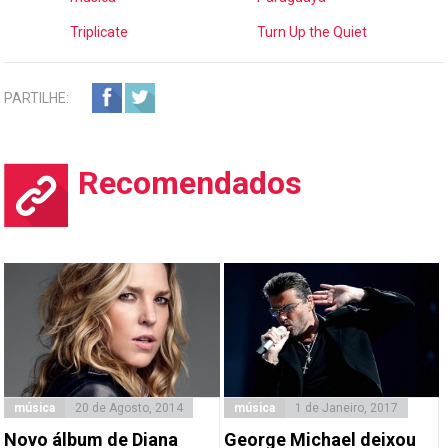
Triplicate
Turn Up the Quiet
PARTILHE:
Recomendados
música
20 de Agosto, 2014
música
1 de Janeiro, 2017
Novo álbum de Diana
George Michael deixou