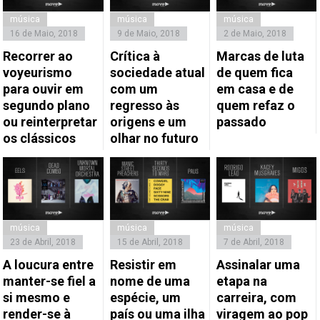
música
música
música
16 de Maio, 2018
9 de Maio, 2018
2 de Maio, 2018
Recorrer ao
Crítica à
Marcas de luta
voyeurismo
sociedade atual
de quem fica
para ouvir em
com um
em casa e de
segundo plano
regresso às
quem refaz o
ou reinterpretar
origens e um
passado
os clássicos
olhar no futuro
música
música
música
23 de Abril, 2018
15 de Abril, 2018
7 de Abril, 2018
A loucura entre
Resistir em
Assinalar uma
manter-se fiel a
nome de uma
etapa na
si mesmo e
espécie, um
carreira, com
render-se à
país ou uma ilha
viragem ao pop