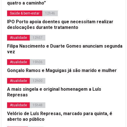
quatro a caminho”
Saúde & bem-estar
12h46
IPO Porto apoia doentes que necessitam realizar
deslocações durante tratamento
Atualidade
12h57
Filipa Nascimento e Duarte Gomes anunciam segunda
vez
Atualidade
19h06
Gonçalo Ramos e Maguigas já são marido e mulher
Atualidade
12h00
A mais singela e original homenagem a Luís
Represas
Atualidade
15h48
Velório de Luís Represas, marcado para quinta, é
aberto ao público