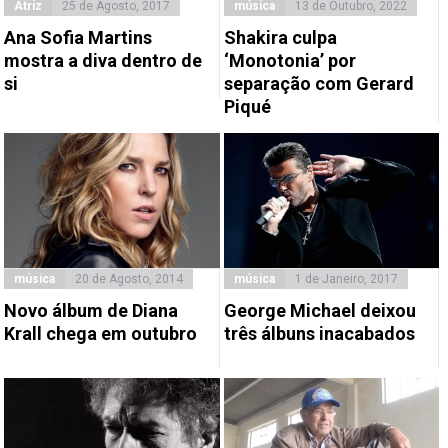
Atriz
25 de Agosto, 2017
música
13 de Outubro, 2022
Ana Sofia Martins
Shakira culpa
mostra a diva dentro de
‘Monotonia’ por
si
separação com Gerard
Piqué
música
20 de Agosto, 2014
música
1 de Janeiro, 2017
Novo álbum de Diana
George Michael deixou
Krall chega em outubro
três álbuns inacabados