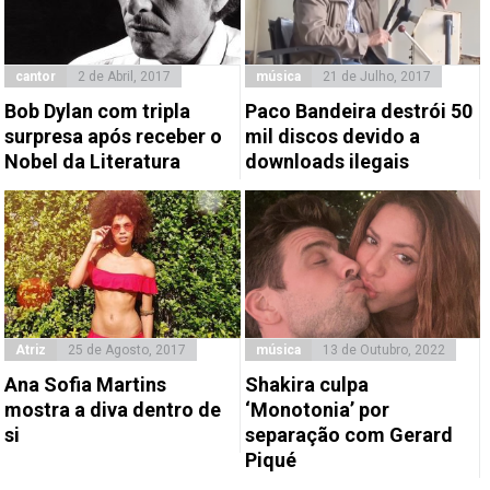
cantor
2 de Abril, 2017
música
21 de Julho, 2017
Bob Dylan com tripla
​Paco Bandeira destrói 50
surpresa após receber o
mil discos devido a
Nobel da Literatura
downloads ilegais
Atriz
25 de Agosto, 2017
música
13 de Outubro, 2022
Ana Sofia Martins
Shakira culpa
mostra a diva dentro de
‘Monotonia’ por
si
separação com Gerard
Piqué