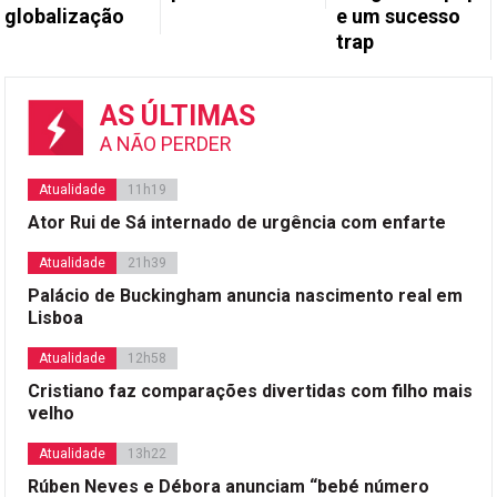
globalização
e um sucesso
trap
AS ÚLTIMAS
A NÃO PERDER
Atualidade
11h19
Ator Rui de Sá internado de urgência com enfarte
Atualidade
21h39
Palácio de Buckingham anuncia nascimento real em
Lisboa
Atualidade
12h58
Cristiano faz comparações divertidas com filho mais
velho
Atualidade
13h22
Rúben Neves e Débora anunciam “bebé número