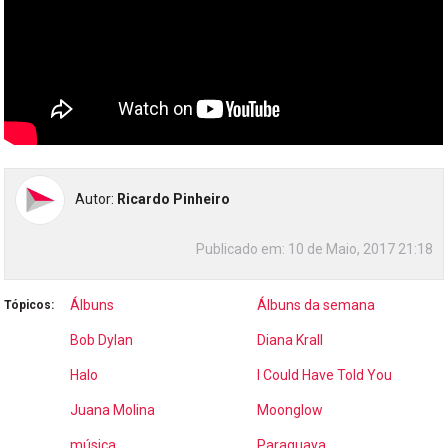
Autor:
Ricardo Pinheiro
Publicado em:
10 de Maio, 2017 21:18
Álbuns
Álbuns da semana
Tópicos:
Bob Dylan
Diana Krall
Halo
I Could Have Told You
Juana Molina
Moonglow
música
Paraguaya