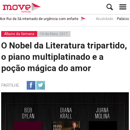
ui de Sá internado de urgência com enfarte
Atualidade
Palácio de Bu
Álbuns da Semana
10 de Maio, 2017
O Nobel da Literatura tripartido,
o piano multiplatinado e a
poção mágica do amor
PARTILHE: