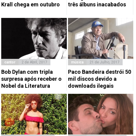
Krall chega em outubro
três álbuns inacabados
cantor
2 de Abril, 2017
música
21 de Julho, 2017
Bob Dylan com tripla
​Paco Bandeira destrói 50
surpresa após receber o
mil discos devido a
Nobel da Literatura
downloads ilegais