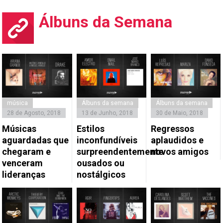
Álbuns da Semana
música
Álbuns da semana
Álbuns da semana
28 de Agosto, 2018
13 de Junho, 2018
30 de Maio, 2018
Músicas
Estilos
Regressos
aguardadas que
inconfundíveis
aplaudidos e
chegaram e
surpreendentemente
novos amigos
venceram
ousados ou
lideranças
nostálgicos