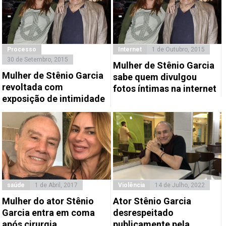
Processo
Internet
1 de Outubro, 2015
30 de Setembro, 2015
Mulher de Stênio Garcia
Mulher de Stênio Garcia
sabe quem divulgou
revoltada com
fotos íntimas na internet
exposição de intimidade
saúde
1 de Abril, 2017
Violência
14 de Julho, 2022
Mulher do ator Stênio
Ator Stênio Garcia
Garcia entra em coma
desrespeitado
após cirurgia
publicamente pela