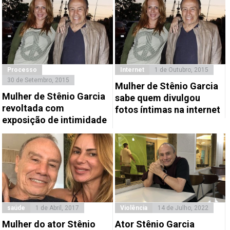
Processo
Internet
1 de Outubro, 2015
30 de Setembro, 2015
Mulher de Stênio Garcia
Mulher de Stênio Garcia
sabe quem divulgou
revoltada com
fotos íntimas na internet
exposição de intimidade
saúde
1 de Abril, 2017
Violência
14 de Julho, 2022
Mulher do ator Stênio
Ator Stênio Garcia