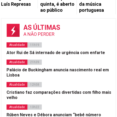
Luís Represas
quinta, é aberto
da música
ao público
portuguesa
AS ÚLTIMAS
A NÃO PERDER
Atualidade
11h19
Ator Rui de Sá internado de urgência com enfarte
Atualidade
21h39
Palácio de Buckingham anuncia nascimento real em
Lisboa
Atualidade
12h58
Cristiano faz comparações divertidas com filho mais
velho
Atualidade
13h22
Rúben Neves e Débora anunciam “bebé número