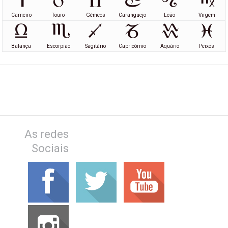
Carneiro
Touro
Gémeos
Caranguejo
Leão
Virgem
Balança
Escorpião
Sagitário
Capricórnio
Aquário
Peixes
As redes
Sociais