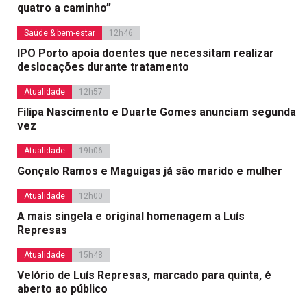
quatro a caminho”
Saúde & bem-estar
12h46
IPO Porto apoia doentes que necessitam realizar
deslocações durante tratamento
Atualidade
12h57
Filipa Nascimento e Duarte Gomes anunciam segunda
vez
Atualidade
19h06
Gonçalo Ramos e Maguigas já são marido e mulher
Atualidade
12h00
A mais singela e original homenagem a Luís
Represas
Atualidade
15h48
Velório de Luís Represas, marcado para quinta, é
aberto ao público