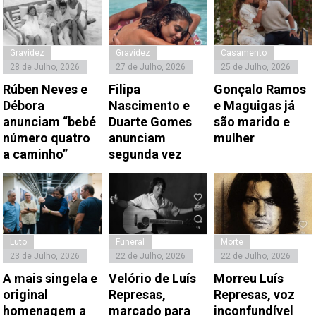
Gravidez
Gravidez
Casamento
28 de Julho, 2026
27 de Julho, 2026
25 de Julho, 2026
Rúben Neves e
Filipa
Gonçalo Ramos
Débora
Nascimento e
e Maguigas já
anunciam “bebé
Duarte Gomes
são marido e
número quatro
anunciam
mulher
a caminho”
segunda vez
Luto
Funeral
Morte
23 de Julho, 2026
22 de Julho, 2026
22 de Julho, 2026
A mais singela e
Velório de Luís
Morreu Luís
original
Represas,
Represas, voz
homenagem a
marcado para
inconfundível