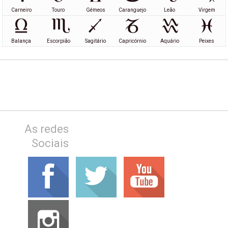
Carneiro
Touro
Gémeos
Caranguejo
Leão
Virgem
Balança
Escorpião
Sagitário
Capricórnio
Aquário
Peixes
As redes
Sociais