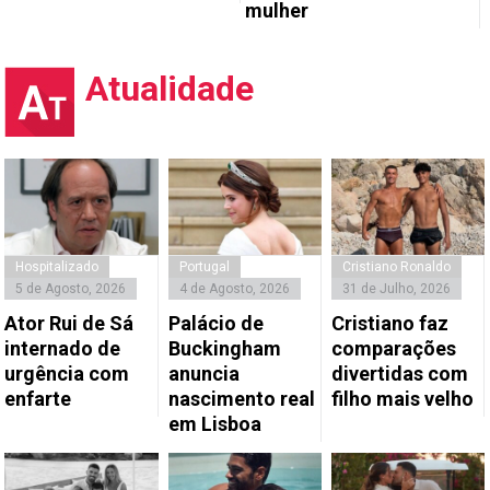
mulher
Atualidade
Hospitalizado
Portugal
Cristiano Ronaldo
5 de Agosto, 2026
4 de Agosto, 2026
31 de Julho, 2026
Ator Rui de Sá
Palácio de
Cristiano faz
internado de
Buckingham
comparações
urgência com
anuncia
divertidas com
enfarte
nascimento real
filho mais velho
em Lisboa