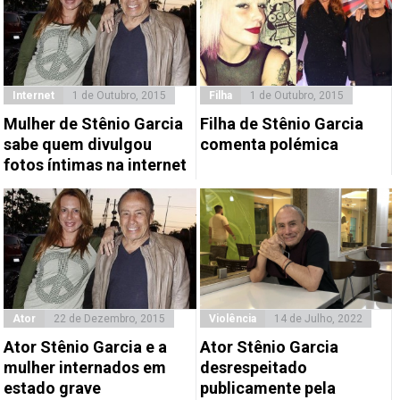
Internet
1 de Outubro, 2015
Filha
1 de Outubro, 2015
Mulher de Stênio Garcia
Filha de Stênio Garcia
sabe quem divulgou
comenta polémica
fotos íntimas na internet
Ator
22 de Dezembro, 2015
Violência
14 de Julho, 2022
Ator Stênio Garcia e a
Ator Stênio Garcia
mulher internados em
desrespeitado
estado grave
publicamente pela