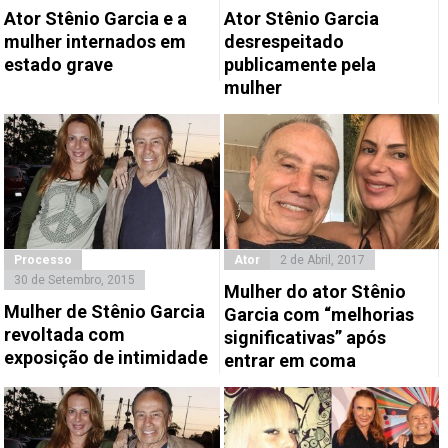
Ator Stênio Garcia e a
Ator Stênio Garcia
mulher internados em
desrespeitado
estado grave
publicamente pela
mulher
Processo
Ator
2 de Abril, 2017
30 de Setembro, 2015
Mulher do ator Stênio
Mulher de Stênio Garcia
Garcia com “melhorias
revoltada com
significativas” após
exposição de intimidade
entrar em coma