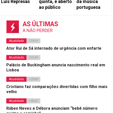
Luís Represas
quinta, é aberto
da música
ao público
portuguesa
AS ÚLTIMAS
A NÃO PERDER
Atualidade
11h19
Ator Rui de Sá internado de urgência com enfarte
Atualidade
21h39
Palácio de Buckingham anuncia nascimento real em
Lisboa
Atualidade
12h58
Cristiano faz comparações divertidas com filho mais
velho
Atualidade
13h22
Rúben Neves e Débora anunciam “bebé número