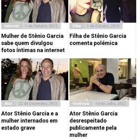
Internet
1 de Outubro, 2015
Filha
1 de Outubro, 2015
Mulher de Stênio Garcia
Filha de Stênio Garcia
sabe quem divulgou
comenta polémica
fotos íntimas na internet
Ator
22 de Dezembro, 2015
Violência
14 de Julho, 2022
Ator Stênio Garcia e a
Ator Stênio Garcia
mulher internados em
desrespeitado
estado grave
publicamente pela
mulher