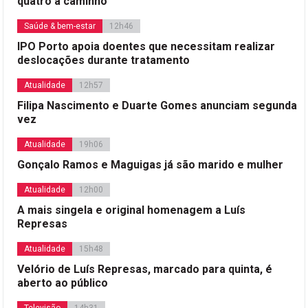
quatro a caminho”
Saúde & bem-estar
12h46
IPO Porto apoia doentes que necessitam realizar
deslocações durante tratamento
Atualidade
12h57
Filipa Nascimento e Duarte Gomes anunciam segunda
vez
Atualidade
19h06
Gonçalo Ramos e Maguigas já são marido e mulher
Atualidade
12h00
A mais singela e original homenagem a Luís
Represas
Atualidade
15h48
Velório de Luís Represas, marcado para quinta, é
aberto ao público