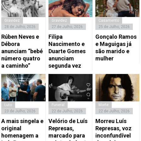
Gravidez
Gravidez
Casamento
28 de Julho, 2026
27 de Julho, 2026
25 de Julho, 2026
Rúben Neves e
Filipa
Gonçalo Ramos
Débora
Nascimento e
e Maguigas já
anunciam “bebé
Duarte Gomes
são marido e
número quatro
anunciam
mulher
a caminho”
segunda vez
Luto
Funeral
Morte
23 de Julho, 2026
22 de Julho, 2026
22 de Julho, 2026
A mais singela e
Velório de Luís
Morreu Luís
original
Represas,
Represas, voz
homenagem a
marcado para
inconfundível