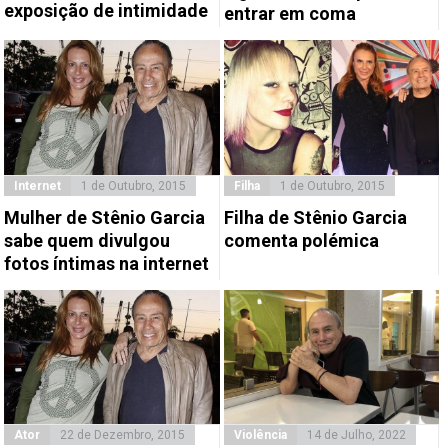
exposição de intimidade
entrar em coma
Internet
1 de Outubro, 2015
Filha
1 de Outubro, 2015
Mulher de Stênio Garcia
Filha de Stênio Garcia
sabe quem divulgou
comenta polémica
fotos íntimas na internet
Ator
22 de Dezembro, 2015
Violência
14 de Julho, 2022