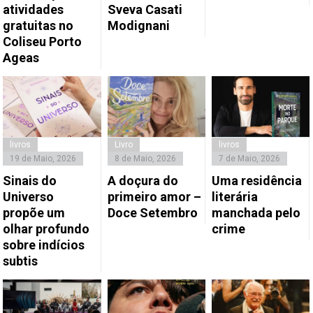
atividades
Sveva Casati
gratuitas no
Modignani
Coliseu Porto
Ageas
livros
Livro
livros
19 de Maio, 2026
8 de Maio, 2026
7 de Maio, 2026
Sinais do
A doçura do
Uma residência
Universo
primeiro amor –
literária
propõe um
Doce Setembro
manchada pelo
olhar profundo
crime
sobre indícios
subtis