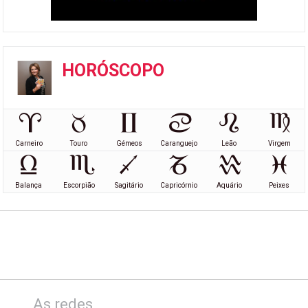
HORÓSCOPO
Carneiro
Touro
Gémeos
Caranguejo
Leão
Virgem
Balança
Escorpião
Sagitário
Capricórnio
Aquário
Peixes
As redes