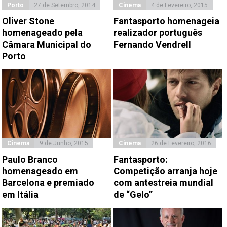
Porto
27 de Setembro, 2014
Cinema
4 de Fevereiro, 2015
Oliver Stone
Fantasporto homenageia
homenageado pela
realizador português
Câmara Municipal do
Fernando Vendrell
Porto
Cinema
9 de Junho, 2015
Cinema
26 de Fevereiro, 2016
Paulo Branco
Fantasporto:
homenageado em
Competição arranja hoje
Barcelona e premiado
com antestreia mundial
em Itália
de “Gelo”