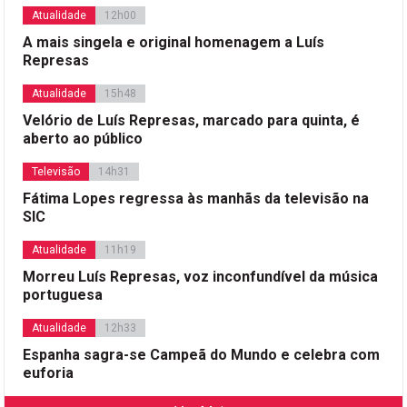
Atualidade
12h00
A mais singela e original homenagem a Luís
Represas
Atualidade
15h48
Velório de Luís Represas, marcado para quinta, é
aberto ao público
Televisão
14h31
Fátima Lopes regressa às manhãs da televisão na
SIC
Atualidade
11h19
Morreu Luís Represas, voz inconfundível da música
portuguesa
Atualidade
12h33
Espanha sagra-se Campeã do Mundo e celebra com
euforia