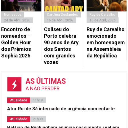
Nomeados
Carolina Deslandes
Ruy de Carvalho
24 de Abril, 2026
16 de Abril, 2026
16 de Abril, 2026
Encontro de
Coliseu do
Ruy de Carvalho
nomeados –
Porto celebra
emocionado
Golden Hour
90 anos de Ary
em homenagem
dos Prémios
dos Santos
na Assembleia
Sophia 2026
com grandes
da República
vozes
AS ÚLTIMAS
A NÃO PERDER
Atualidade
11h19
Ator Rui de Sá internado de urgência com enfarte
Atualidade
21h39
Palácio de Buckingham anuncia nascimento real em