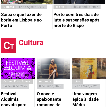
Cinema
12 de Agosto, 2017
Morte
11 de Setembro, 2017
Saiba o que fazer de
Porto com três dias de
borla em Lisboa e no
luto e suspensões após
Porto
morte do Bispo
Cultura
Coliseu Porto Ageas
romance
Livro
14 de Julho, 2026
8 de Julho, 2026
28 de Maio, 2026
Festival
O novo e
Uma viagem
Alquimia
apaixonante
épica à Idade
convida para
romance de
Média