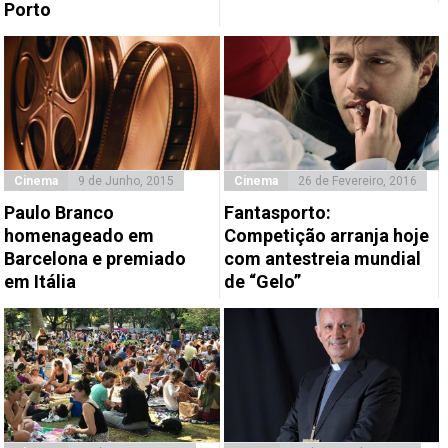
Porto
Cinema
9 de Junho, 2015
Cinema
26 de Fevereiro, 2016
Paulo Branco
Fantasporto:
homenageado em
Competição arranja hoje
Barcelona e premiado
com antestreia mundial
em Itália
de “Gelo”