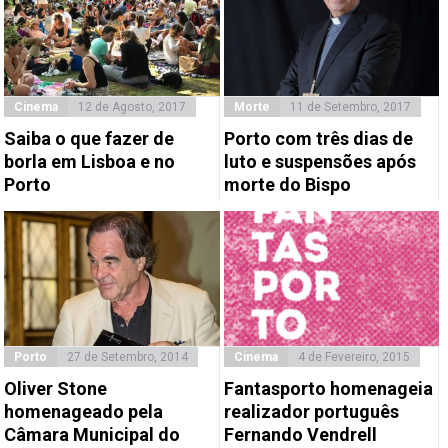
Cinema
12 de Agosto, 2017
Morte
11 de Setembro, 2017
Saiba o que fazer de
Porto com três dias de
borla em Lisboa e no
luto e suspensões após
Porto
morte do Bispo
Porto
27 de Setembro, 2014
Cinema
4 de Fevereiro, 2015
Oliver Stone
Fantasporto homenageia
homenageado pela
realizador português
Câmara Municipal do
Fernando Vendrell