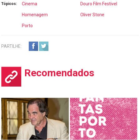
Cinema
Douro Film Festivel
Tópicos:
Homenagem
Oliver Stone
Porto
PARTILHE:
Recomendados