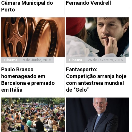
Câmara Municipal do
Fernando Vendrell
Porto
Cinema
9 de Junho, 2015
Cinema
26 de Fevereiro, 2016
Paulo Branco
Fantasporto:
homenageado em
Competição arranja hoje
Barcelona e premiado
com antestreia mundial
em Itália
de “Gelo”