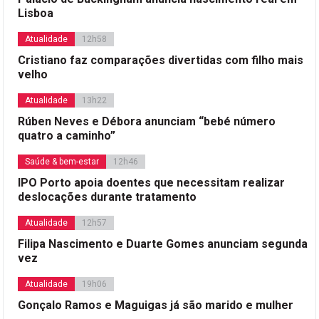
Lisboa
Atualidade
12h58
Cristiano faz comparações divertidas com filho mais
velho
Atualidade
13h22
Rúben Neves e Débora anunciam “bebé número
quatro a caminho”
Saúde & bem-estar
12h46
IPO Porto apoia doentes que necessitam realizar
deslocações durante tratamento
Atualidade
12h57
Filipa Nascimento e Duarte Gomes anunciam segunda
vez
Atualidade
19h06
Gonçalo Ramos e Maguigas já são marido e mulher