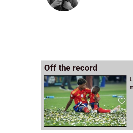
Off the record
L
m