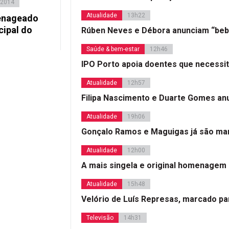
 2014
Atualidade
13h22
enageado
ipal do
Rúben Neves e Débora anunciam “beb
Saúde & bem-estar
12h46
IPO Porto apoia doentes que necessi
Atualidade
12h57
Filipa Nascimento e Duarte Gomes a
Atualidade
19h06
Gonçalo Ramos e Maguigas já são mar
Atualidade
12h00
A mais singela e original homenagem
Atualidade
15h48
Velório de Luís Represas, marcado par
Televisão
14h31