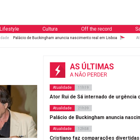
Lifestyle
Cultura
Off the record
S
idade
Palácio de Buckingham anuncia nascimento real em Lisboa
At
AS ÚLTIMAS
A NÃO PERDER
Atualidade
11h19
Ator Rui de Sá internado de urgência
Atualidade
21h39
Palácio de Buckingham anuncia nasci
Atualidade
12h58
Cristiano faz comparações divertidas