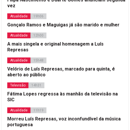
vez
Atualidade
19h06
Gonçalo Ramos e Maguigas já são marido e mulher
Atualidade
12h00
A mais singela e original homenagem a Luís
Represas
Atualidade
15h48
Velório de Luís Represas, marcado para quinta, é
aberto ao público
Televisão
14h31
Fátima Lopes regressa às manhãs da televisão na
SIC
Atualidade
11h19
Morreu Luís Represas, voz inconfundível da música
portuguesa