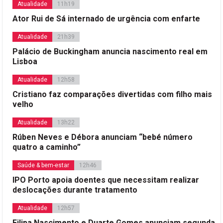
Atualidade
11h19
Ator Rui de Sá internado de urgência com enfarte
Atualidade
21h39
Palácio de Buckingham anuncia nascimento real em
Lisboa
Atualidade
12h58
Cristiano faz comparações divertidas com filho mais
velho
Atualidade
13h22
Rúben Neves e Débora anunciam “bebé número
quatro a caminho”
Saúde & bem-estar
12h46
IPO Porto apoia doentes que necessitam realizar
deslocações durante tratamento
Atualidade
12h57
Filipa Nascimento e Duarte Gomes anunciam segunda