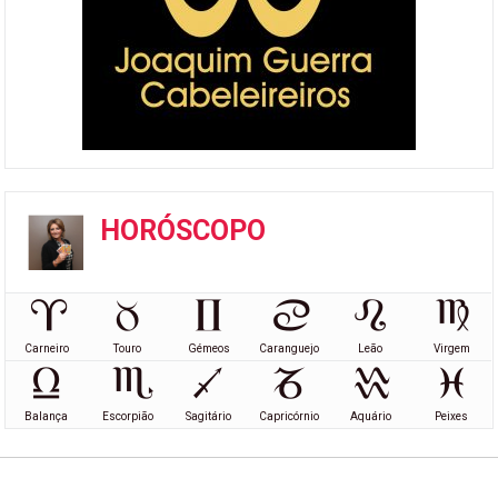
HORÓSCOPO
Carneiro
Touro
Gémeos
Caranguejo
Leão
Virgem
Balança
Escorpião
Sagitário
Capricórnio
Aquário
Peixes