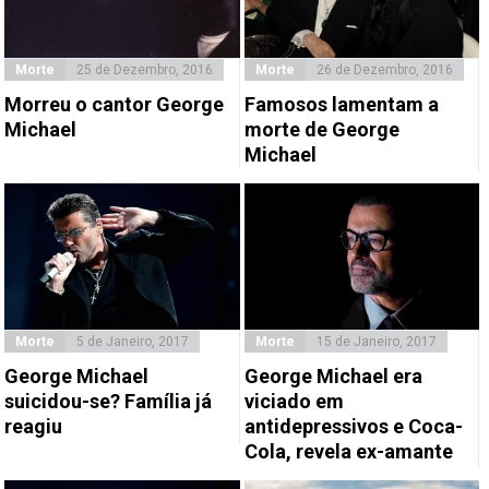
Morte
25 de Dezembro, 2016
Morte
26 de Dezembro, 2016
Morreu o cantor George
Famosos lamentam a
Michael
morte de George
Michael
Morte
5 de Janeiro, 2017
Morte
15 de Janeiro, 2017
George Michael
George Michael era
suicidou-se? Família já
viciado em
reagiu
antidepressivos e Coca-
Cola, revela ex-amante