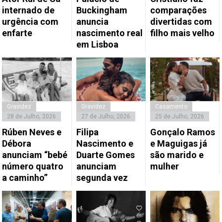
internado de
Buckingham
comparações
urgência com
anuncia
divertidas com
enfarte
nascimento real
filho mais velho
em Lisboa
Gravidez
Gravidez
Casamento
28 de Julho, 2026
27 de Julho, 2026
25 de Julho, 2026
Rúben Neves e
Filipa
Gonçalo Ramos
Débora
Nascimento e
e Maguigas já
anunciam “bebé
Duarte Gomes
são marido e
número quatro
anunciam
mulher
a caminho”
segunda vez