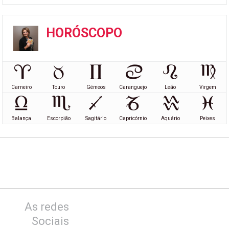
HORÓSCOPO
Carneiro
Touro
Gémeos
Caranguejo
Leão
Virgem
Balança
Escorpião
Sagitário
Capricórnio
Aquário
Peixes
As redes
Sociais