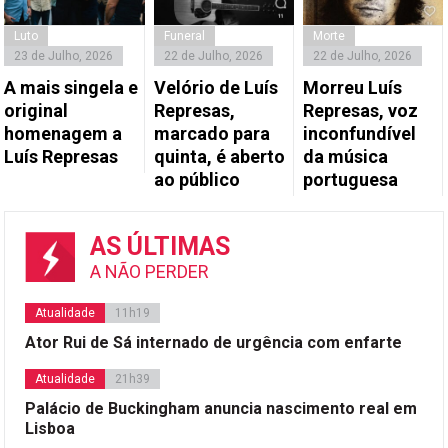
Luto
Funeral
Morte
23 de Julho, 2026
22 de Julho, 2026
22 de Julho, 2026
A mais singela e
Velório de Luís
Morreu Luís
original
Represas,
Represas, voz
homenagem a
marcado para
inconfundível
Luís Represas
quinta, é aberto
da música
ao público
portuguesa
AS ÚLTIMAS
A NÃO PERDER
Atualidade
11h19
Ator Rui de Sá internado de urgência com enfarte
Atualidade
21h39
Palácio de Buckingham anuncia nascimento real em
Lisboa