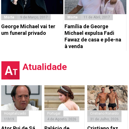
Morte
9 de Março, 2017
Morte
11 de Abril, 2017
George Michael vai ter
Família de George
um funeral privado
Michael expulsa Fadi
Fawaz de casa e põe-na
à venda
Atualidade
Hospitalizado
Portugal
Cristiano Ronaldo
11h19
4 de Agosto, 2026
31 de Julho, 2026
Ator Rui de Sá
Palácio de
Cristiano faz