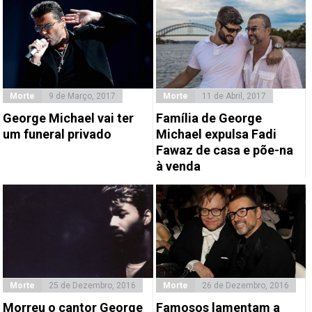
Morte
9 de Março, 2017
Morte
11 de Abril, 2017
George Michael vai ter
Família de George
um funeral privado
Michael expulsa Fadi
Fawaz de casa e põe-na
à venda
Morte
25 de Dezembro, 2016
Morte
26 de Dezembro, 2016
Morreu o cantor George
Famosos lamentam a