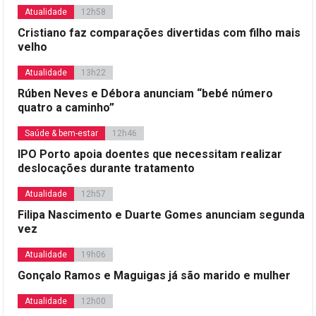
Atualidade
12h58
Cristiano faz comparações divertidas com filho mais
velho
Atualidade
13h22
Rúben Neves e Débora anunciam “bebé número
quatro a caminho”
Saúde & bem-estar
12h46
IPO Porto apoia doentes que necessitam realizar
deslocações durante tratamento
Atualidade
12h57
Filipa Nascimento e Duarte Gomes anunciam segunda
vez
Atualidade
19h06
Gonçalo Ramos e Maguigas já são marido e mulher
Atualidade
12h00