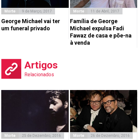
Morte
9 de Março, 2017
Morte
11 de Abril, 2017
George Michael vai ter
Família de George
um funeral privado
Michael expulsa Fadi
Fawaz de casa e põe-na
à venda
Artigos
Relacionados
Morte
25 de Dezembro, 2016
Morte
26 de Dezembro, 2016