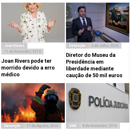
Joan Rivers
Detenção
2 de Julho, 2016
11 de Novembro, 2014
Diretor do Museu da
Joan Rivers pode ter
Presidência em
morrido devido a erro
liberdade mediante
médico
caução de 50 mil euros
Detenção
17 de Agosto, 2016
GNR
8 de Novembro, 2016