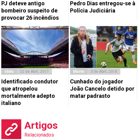
PJ deteve antigo
Pedro Dias entregou-se à
bombeiro suspeito de
Polícia Judiciária
provocar 26 incêndios
óbito
22 de Abril, 2017
Morte
3 de Abril, 2018
Identificado condutor
Cunhado do jogador
que atropelou
João Cancelo detido por
mortalmente adepto
matar padrasto
italiano
Artigos
Relacionados