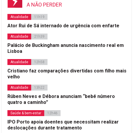
A NÃO PERDER
Atualidade
11h19
Ator Rui de Sá internado de urgência com enfarte
Atualidade
21h39
Palácio de Buckingham anuncia nascimento real em
Lisboa
Atualidade
12h58
Cristiano faz comparações divertidas com filho mais
velho
Atualidade
13h22
Rúben Neves e Débora anunciam “bebé número
quatro a caminho”
Saúde & bem-estar
12h46
IPO Porto apoia doentes que necessitam realizar
deslocações durante tratamento