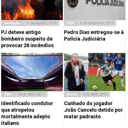
Detenção
17 de Agosto, 2016
GNR
8 de Novembro, 2016
PJ deteve antigo
Pedro Dias entregou-se à
bombeiro suspeito de
Polícia Judiciária
provocar 26 incêndios
óbito
22 de Abril, 2017
Morte
3 de Abril, 2018
Identificado condutor
Cunhado do jogador
que atropelou
João Cancelo detido por
mortalmente adepto
matar padrasto
italiano