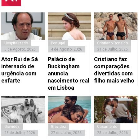
Hospitalizado
Portugal
Cristiano Ronaldo
5 de Agosto, 2026
4 de Agosto, 2026
31 de Julho, 2026
Ator Rui de Sá
Palácio de
Cristiano faz
internado de
Buckingham
comparações
urgência com
anuncia
divertidas com
enfarte
nascimento real
filho mais velho
em Lisboa
Gravidez
Gravidez
Casamento
28 de Julho, 2026
27 de Julho, 2026
25 de Julho, 2026