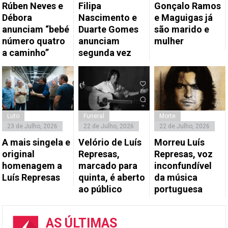
Rúben Neves e
Filipa
Gonçalo Ramos
Débora
Nascimento e
e Maguigas já
anunciam “bebé
Duarte Gomes
são marido e
número quatro
anunciam
mulher
a caminho”
segunda vez
Luto
Funeral
Morte
23 de Julho, 2026
22 de Julho, 2026
22 de Julho, 2026
A mais singela e
Velório de Luís
Morreu Luís
original
Represas,
Represas, voz
homenagem a
marcado para
inconfundível
Luís Represas
quinta, é aberto
da música
ao público
portuguesa
AS ÚLTIMAS