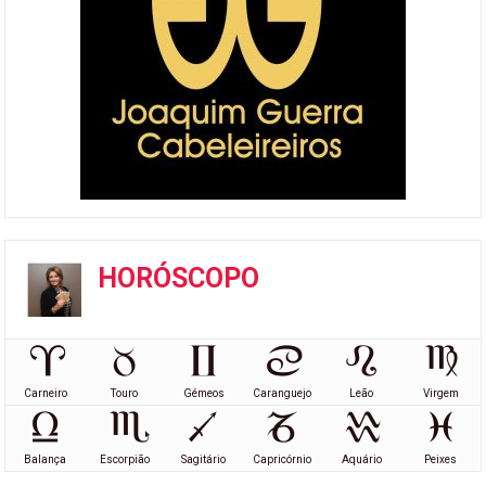
HORÓSCOPO
Carneiro
Touro
Gémeos
Caranguejo
Leão
Virgem
Balança
Escorpião
Sagitário
Capricórnio
Aquário
Peixes