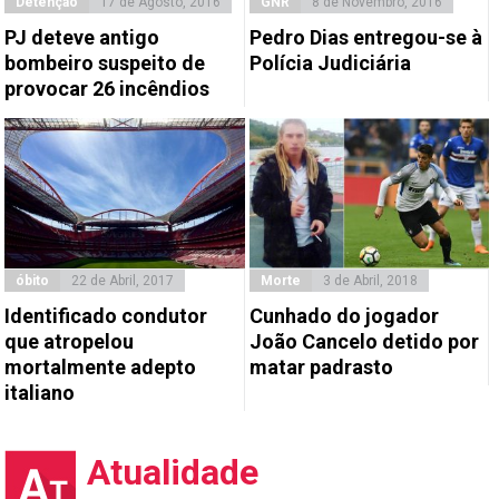
Detenção
17 de Agosto, 2016
GNR
8 de Novembro, 2016
PJ deteve antigo
Pedro Dias entregou-se à
bombeiro suspeito de
Polícia Judiciária
provocar 26 incêndios
óbito
22 de Abril, 2017
Morte
3 de Abril, 2018
Identificado condutor
Cunhado do jogador
que atropelou
João Cancelo detido por
mortalmente adepto
matar padrasto
italiano
Atualidade