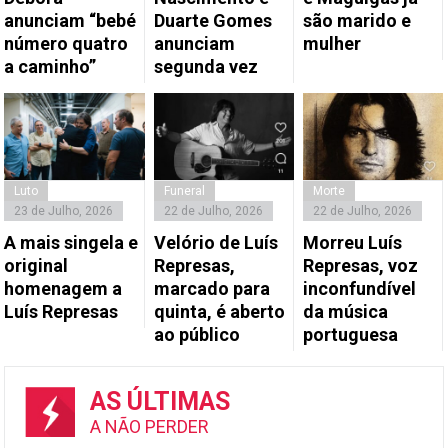
anunciam “bebé
Duarte Gomes
são marido e
número quatro
anunciam
mulher
a caminho”
segunda vez
Luto
Funeral
Morte
23 de Julho, 2026
22 de Julho, 2026
22 de Julho, 2026
A mais singela e
Velório de Luís
Morreu Luís
original
Represas,
Represas, voz
homenagem a
marcado para
inconfundível
Luís Represas
quinta, é aberto
da música
ao público
portuguesa
AS ÚLTIMAS
A NÃO PERDER