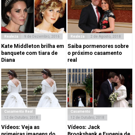
Realeza
9 de Dezembro, 2016
Realeza
2 de Agosto, 2018
Kate Middleton brilha em
Saiba pormenores sobre
banquete com tiara de
o próximo casamento
Diana
real
Casamento Real
Casamento
12 de Outubro, 2018
12 de Outubro, 2018
Vídeos: Veja as
Vídeos: Jack
primeiras imagens do
Brooksbank e Eugenia de