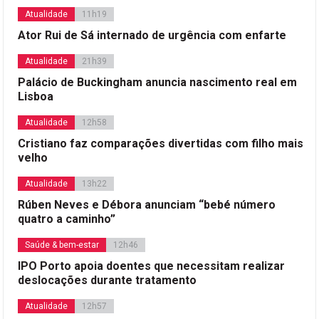
Atualidade
11h19
Ator Rui de Sá internado de urgência com enfarte
Atualidade
21h39
Palácio de Buckingham anuncia nascimento real em
Lisboa
Atualidade
12h58
Cristiano faz comparações divertidas com filho mais
velho
Atualidade
13h22
Rúben Neves e Débora anunciam “bebé número
quatro a caminho”
Saúde & bem-estar
12h46
IPO Porto apoia doentes que necessitam realizar
deslocações durante tratamento
Atualidade
12h57