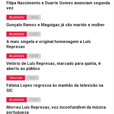
Filipa Nascimento e Duarte Gomes anunciam segunda
vez
Atualidade
19h06
Gonçalo Ramos e Maguigas já são marido e mulher
Atualidade
12h00
A mais singela e original homenagem a Luís
Represas
Atualidade
15h48
Velório de Luís Represas, marcado para quinta, é
aberto ao público
Televisão
14h31
Fátima Lopes regressa às manhãs da televisão na
SIC
Atualidade
11h19
Morreu Luís Represas, voz inconfundível da música
portuguesa