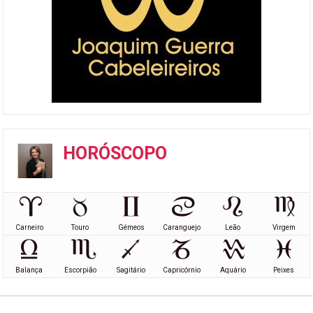
HORÓSCOPO
Carneiro
Touro
Gémeos
Caranguejo
Leão
Virgem
Balança
Escorpião
Sagitário
Capricórnio
Aquário
Peixes