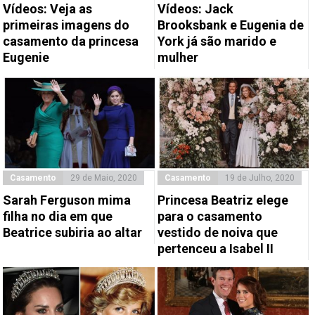
Vídeos: Veja as
Vídeos: Jack
primeiras imagens do
Brooksbank e Eugenia de
casamento da princesa
York já são marido e
Eugenie
mulher
Casamento
29 de Maio, 2020
Casamento
19 de Julho, 2020
Sarah Ferguson mima
Princesa Beatriz elege
filha no dia em que
para o casamento
Beatrice subiria ao altar
vestido de noiva que
pertenceu a Isabel II