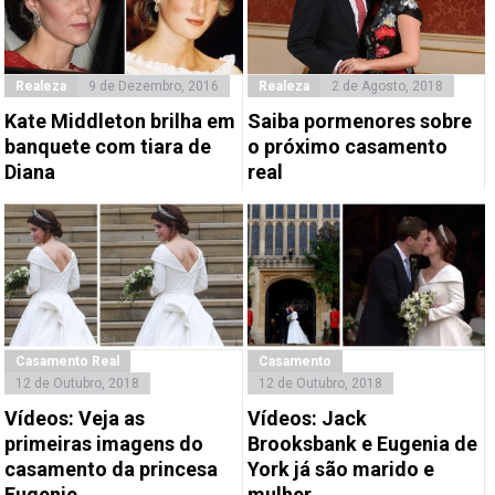
Realeza
9 de Dezembro, 2016
Realeza
2 de Agosto, 2018
Kate Middleton brilha em
Saiba pormenores sobre
banquete com tiara de
o próximo casamento
Diana
real
Casamento Real
Casamento
12 de Outubro, 2018
12 de Outubro, 2018
Vídeos: Veja as
Vídeos: Jack
primeiras imagens do
Brooksbank e Eugenia de
casamento da princesa
York já são marido e
Eugenie
mulher