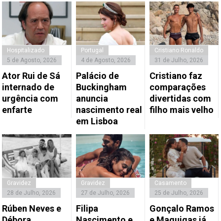
Hospitalizado
Portugal
Cristiano Ronaldo
5 de Agosto, 2026
4 de Agosto, 2026
31 de Julho, 2026
Ator Rui de Sá
Palácio de
Cristiano faz
internado de
Buckingham
comparações
urgência com
anuncia
divertidas com
enfarte
nascimento real
filho mais velho
em Lisboa
Gravidez
Gravidez
Casamento
28 de Julho, 2026
27 de Julho, 2026
25 de Julho, 2026
Rúben Neves e
Filipa
Gonçalo Ramos
Débora
Nascimento e
e Maguigas já