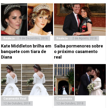
Realeza
9 de Dezembro, 2016
Realeza
2 de Agosto, 2018
Kate Middleton brilha em
Saiba pormenores sobre
banquete com tiara de
o próximo casamento
Diana
real
Casamento Real
Casamento
12 de Outubro, 2018
12 de Outubro, 2018