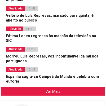
Atualidade
15h48
Velório de Luís Represas, marcado para quinta, é
aberto ao público
Televisão
14h31
Fátima Lopes regressa às manhãs da televisão na
SIC
Atualidade
11h19
Morreu Luís Represas, voz inconfundível da música
portuguesa
Atualidade
12h33
Espanha sagra-se Campeã do Mundo e celebra com
euforia
Ver Mais