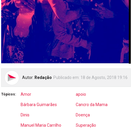
Autor:
Redação
Publicado em:
18 de Agosto, 2018 19:16
Amor
apoio
Tópicos:
Bárbara Guimarães
Cancro da Mama
Dinis
Doença
Manuel Maria Carrilho
Superação