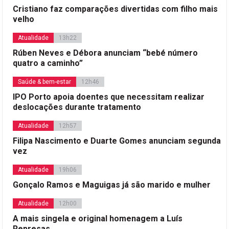
Cristiano faz comparações divertidas com filho mais
velho
Atualidade
13h22
Rúben Neves e Débora anunciam “bebé número
quatro a caminho”
Saúde & bem-estar
12h46
IPO Porto apoia doentes que necessitam realizar
deslocações durante tratamento
Atualidade
12h57
Filipa Nascimento e Duarte Gomes anunciam segunda
vez
Atualidade
19h06
Gonçalo Ramos e Maguigas já são marido e mulher
Atualidade
12h00
A mais singela e original homenagem a Luís
Represas