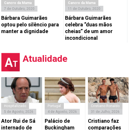
Cancro da Mama
Cancro da Mama
7 de Outubro, 2020
11 de Outubro, 2020
Bárbara Guimarães
Bárbara Guimarães
optou pelo silêncio para
celebra “duas mãos
manter a dignidade
cheias” de um amor
incondicional
Atualidade
Hospitalizado
Portugal
Cristiano Ronaldo
5 de Agosto, 2026
4 de Agosto, 2026
31 de Julho, 2026
Ator Rui de Sá
Palácio de
Cristiano faz
internado de
Buckingham
comparações