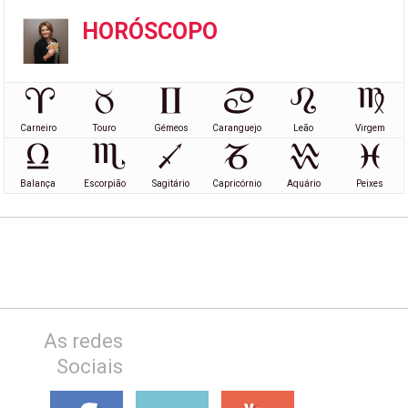
HORÓSCOPO
Carneiro
Touro
Gémeos
Caranguejo
Leão
Virgem
Balança
Escorpião
Sagitário
Capricórnio
Aquário
Peixes
As redes
Sociais