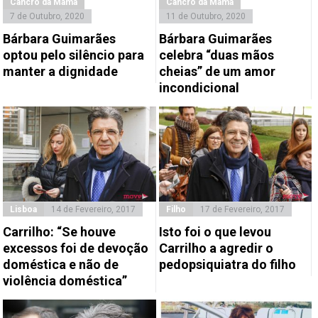
Cancro da Mama
Cancro da Mama
7 de Outubro, 2020
11 de Outubro, 2020
Bárbara Guimarães
Bárbara Guimarães
optou pelo silêncio para
celebra “duas mãos
manter a dignidade
cheias” de um amor
incondicional
Lisboa
14 de Fevereiro, 2017
Filho
17 de Fevereiro, 2017
Carrilho: “Se houve
Isto foi o que levou
excessos foi de devoção
Carrilho a agredir o
doméstica e não de
pedopsiquiatra do filho
violência doméstica”