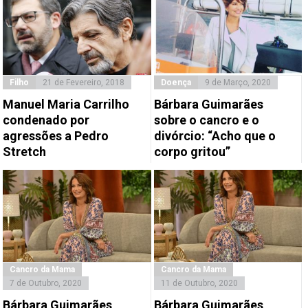
Filho
21 de Fevereiro, 2018
Doença
9 de Março, 2020
Manuel Maria Carrilho
Bárbara Guimarães
condenado por
sobre o cancro e o
agressões a Pedro
divórcio: “Acho que o
Stretch
corpo gritou”
Cancro da Mama
Cancro da Mama
7 de Outubro, 2020
11 de Outubro, 2020
Bárbara Guimarães
Bárbara Guimarães