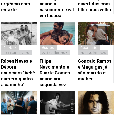
urgência com
anuncia
divertidas com
enfarte
nascimento real
filho mais velho
em Lisboa
Gravidez
Gravidez
Casamento
28 de Julho, 2026
27 de Julho, 2026
25 de Julho, 2026
Rúben Neves e
Filipa
Gonçalo Ramos
Débora
Nascimento e
e Maguigas já
anunciam “bebé
Duarte Gomes
são marido e
número quatro
anunciam
mulher
a caminho”
segunda vez