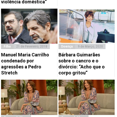
violência doméstica”
Filho
21 de Fevereiro, 2018
Doença
9 de Março, 2020
Manuel Maria Carrilho
Bárbara Guimarães
condenado por
sobre o cancro e o
agressões a Pedro
divórcio: “Acho que o
Stretch
corpo gritou”