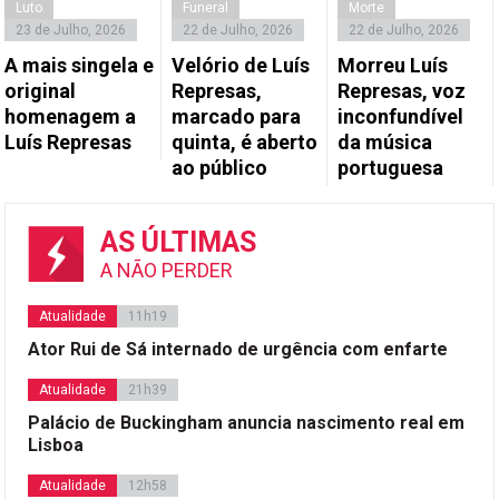
Luto
Funeral
Morte
23 de Julho, 2026
22 de Julho, 2026
22 de Julho, 2026
A mais singela e
Velório de Luís
Morreu Luís
original
Represas,
Represas, voz
homenagem a
marcado para
inconfundível
Luís Represas
quinta, é aberto
da música
ao público
portuguesa
AS ÚLTIMAS
A NÃO PERDER
Atualidade
11h19
Ator Rui de Sá internado de urgência com enfarte
Atualidade
21h39
Palácio de Buckingham anuncia nascimento real em
Lisboa
Atualidade
12h58