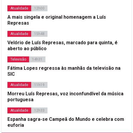
Atualidade
12h00
A mais singela e original homenagem a Luís
Represas
Atualidade
15h48
Velório de Luís Represas, marcado para quinta, é
aberto ao público
Televisão
14h31
Fátima Lopes regressa às manhãs da televisão na
SIC
Atualidade
11h19
Morreu Luís Represas, voz inconfundível da música
portuguesa
Atualidade
12h33
Espanha sagra-se Campeã do Mundo e celebra com
euforia