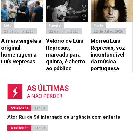
Luto
Funeral
Morte
23 de Julho, 2026
22 de Julho, 2026
22 de Julho, 2026
A mais singela e
Velório de Luís
Morreu Luís
original
Represas,
Represas, voz
homenagem a
marcado para
inconfundível
Luís Represas
quinta, é aberto
da música
ao público
portuguesa
AS ÚLTIMAS
A NÃO PERDER
Atualidade
11h19
Ator Rui de Sá internado de urgência com enfarte
Atualidade
21h39