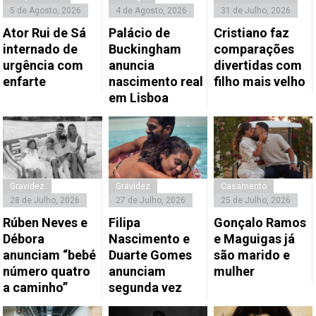
5 de Agosto, 2026
4 de Agosto, 2026
31 de Julho, 2026
Ator Rui de Sá
Palácio de
Cristiano faz
internado de
Buckingham
comparações
urgência com
anuncia
divertidas com
enfarte
nascimento real
filho mais velho
em Lisboa
Gravidez
Gravidez
Casamento
28 de Julho, 2026
27 de Julho, 2026
25 de Julho, 2026
Rúben Neves e
Filipa
Gonçalo Ramos
Débora
Nascimento e
e Maguigas já
anunciam “bebé
Duarte Gomes
são marido e
número quatro
anunciam
mulher
a caminho”
segunda vez