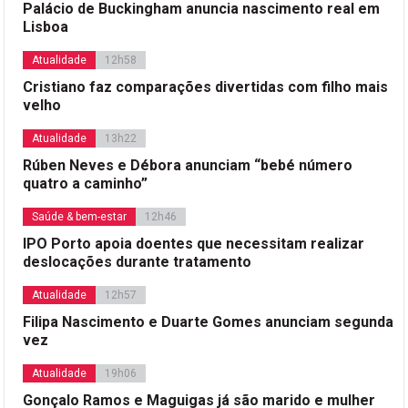
Palácio de Buckingham anuncia nascimento real em
Lisboa
Atualidade
12h58
Cristiano faz comparações divertidas com filho mais
velho
Atualidade
13h22
Rúben Neves e Débora anunciam “bebé número
quatro a caminho”
Saúde & bem-estar
12h46
IPO Porto apoia doentes que necessitam realizar
deslocações durante tratamento
Atualidade
12h57
Filipa Nascimento e Duarte Gomes anunciam segunda
vez
Atualidade
19h06
Gonçalo Ramos e Maguigas já são marido e mulher