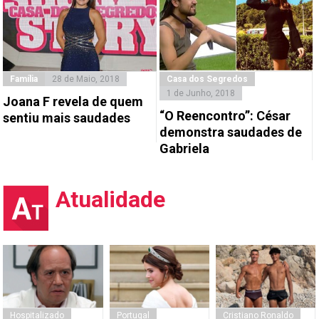
Família
28 de Maio, 2018
Casa dos Segredos
1 de Junho, 2018
Joana F revela de quem
“O Reencontro”: César
sentiu mais saudades
demonstra saudades de
Gabriela
Atualidade
Hospitalizado
Portugal
Cristiano Ronaldo