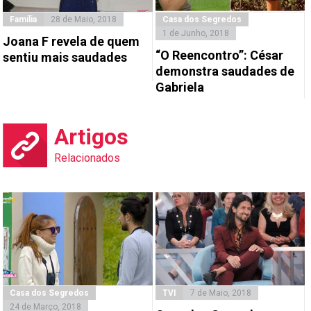
Família
28 de Maio, 2018
Casa dos Segredos
1 de Junho, 2018
Joana F revela de quem
“O Reencontro”: César
sentiu mais saudades
demonstra saudades de
Gabriela
Artigos
Relacionados
Casa dos Segredos
TVI
7 de Maio, 2018
24 de Março, 2018