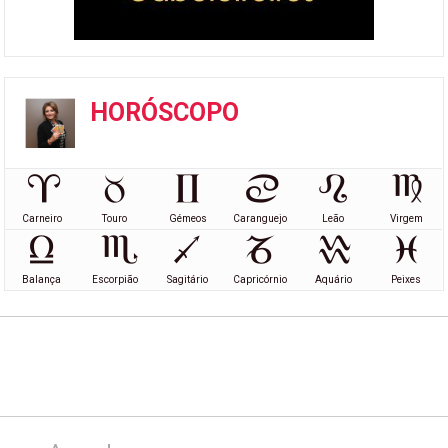
HORÓSCOPO
Carneiro
Touro
Gémeos
Caranguejo
Leão
Virgem
Balança
Escorpião
Sagitário
Capricórnio
Aquário
Peixes