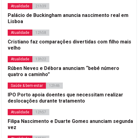
Atualidade
21h39
Palácio de Buckingham anuncia nascimento real em
Lisboa
Atualidade
12h58
Cristiano faz comparações divertidas com filho mais
velho
Atualidade
13h22
Rúben Neves e Débora anunciam “bebé número
quatro a caminho”
Saúde & bem-estar
12h46
IPO Porto apoia doentes que necessitam realizar
deslocações durante tratamento
Atualidade
12h57
Filipa Nascimento e Duarte Gomes anunciam segunda
vez