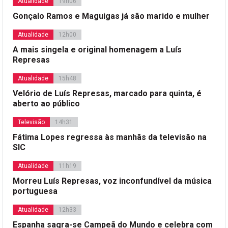
Atualidade
19h06
Gonçalo Ramos e Maguigas já são marido e mulher
Atualidade
12h00
A mais singela e original homenagem a Luís
Represas
Atualidade
15h48
Velório de Luís Represas, marcado para quinta, é
aberto ao público
Televisão
14h31
Fátima Lopes regressa às manhãs da televisão na
SIC
Atualidade
11h19
Morreu Luís Represas, voz inconfundível da música
portuguesa
Atualidade
12h33
Espanha sagra-se Campeã do Mundo e celebra com