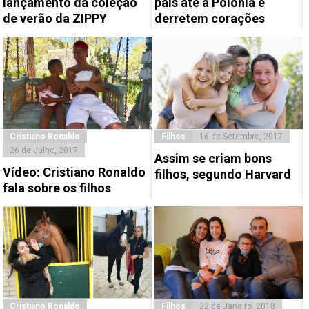
lançamento da coleção
pais até à Polónia e
de verão da ZIPPY
derretem corações
Cristiano Ronaldo
Filhos
16 de Setembro, 2017
26 de Julho, 2017
Assim se criam bons
Vídeo: Cristiano Ronaldo
filhos, segundo Harvard
fala sobre os filhos
Cristiano Ronaldo
Filhos
22 de Janeiro, 2018