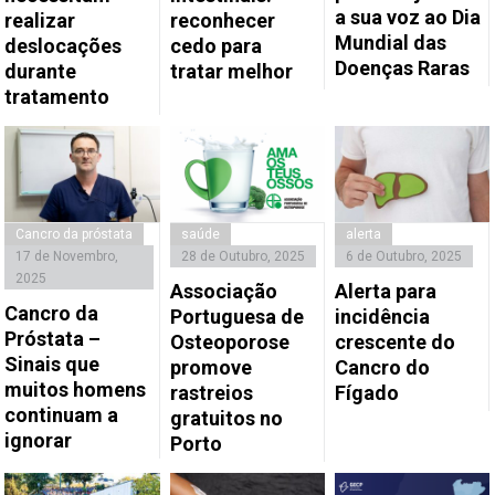
a sua voz ao Dia
realizar
reconhecer
Mundial das
deslocações
cedo para
Doenças Raras
durante
tratar melhor
tratamento
Cancro da próstata
saúde
alerta
17 de Novembro,
28 de Outubro, 2025
6 de Outubro, 2025
2025
Associação
Alerta para
Cancro da
Portuguesa de
incidência
Próstata –
Osteoporose
crescente do
Sinais que
promove
Cancro do
muitos homens
rastreios
Fígado
continuam a
gratuitos no
ignorar
Porto