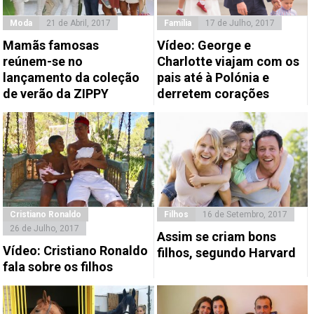
Moda
21 de Abril, 2017
Família
17 de Julho, 2017
Mamãs famosas
Vídeo: George e
reúnem-se no
Charlotte viajam com os
lançamento da coleção
pais até à Polónia e
de verão da ZIPPY
derretem corações
Cristiano Ronaldo
Filhos
16 de Setembro, 2017
26 de Julho, 2017
Assim se criam bons
Vídeo: Cristiano Ronaldo
filhos, segundo Harvard
fala sobre os filhos