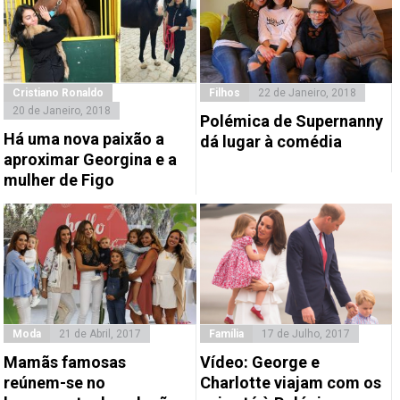
Cristiano Ronaldo
Filhos
22 de Janeiro, 2018
20 de Janeiro, 2018
Polémica de Supernanny
Há uma nova paixão a
dá lugar à comédia
aproximar Georgina e a
mulher de Figo
Moda
21 de Abril, 2017
Família
17 de Julho, 2017
Mamãs famosas
Vídeo: George e
reúnem-se no
Charlotte viajam com os