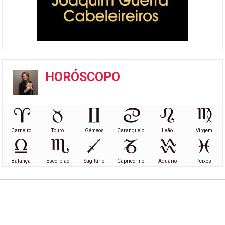
HORÓSCOPO
Carneiro
Touro
Gémeos
Caranguejo
Leão
Virgem
Balança
Escorpião
Sagitário
Capricórnio
Aquário
Peixes