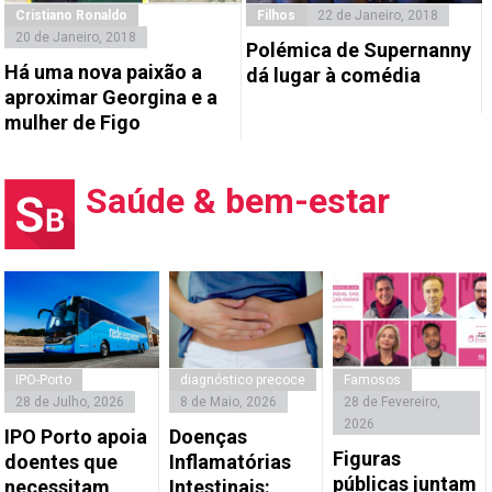
Cristiano Ronaldo
Filhos
22 de Janeiro, 2018
20 de Janeiro, 2018
Polémica de Supernanny
Há uma nova paixão a
dá lugar à comédia
aproximar Georgina e a
mulher de Figo
Saúde & bem-estar
IPO-Porto
diagnóstico precoce
Famosos
28 de Julho, 2026
8 de Maio, 2026
28 de Fevereiro,
2026
IPO Porto apoia
Doenças
Figuras
doentes que
Inflamatórias
públicas juntam
necessitam
Intestinais: