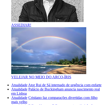
ASSEDIAR!
VELEJAR NO MEIO DO ARCO-ÍRIS
Atualidade
Ator Rui de Sá internado de urgência com enfarte
Atualidade
Palácio de Buckingham anuncia nascimento real
em Lisboa
Atualidade
Cristiano faz comparações divertidas com filho
mais velho