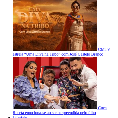
CMTV
estreia “Uma Diva na Tribo” com José Castelo Branco
Cuca
Roseta emociona-se ao ser surpreendida pelo filho
Lifestyle