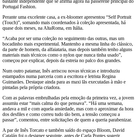
bastante independente que se afirma agora na passerelle principal do
Portugal Fashion.
Perante uma excelente casa, a ex-bloomer apresentou “Self Portrait
(Touch)”, somando mais coordenados à coleção apresentada, há
quase dois meses, na AltaRoma, em Itália.
“Acaba por ser uma coleção no seguimento das outras, mas um
bocadinho mais experimental. Mantenho a mesma linha do clássico,
da parte de homem, da alfaiataria, mas depois também tenho alguns
materiais mais técnicos como o nylon que nunca tinha usado”,
começou por explicar, depois da estreia no palco dos grandes.
Num outro patamar, Inês arriscou novas técnicas e introduziu
estampados numa parceria com a escritora e letrista Regina
Guimarães. Destaque ainda para as maxi lãs executadas à mão e
pintadas pela própria criadora.
Com as palavras embrulhadas pela emoção da primeira vez, a jovem
assumiu estar “mais calma do que pensava”. “Há uma semana,
andava a mil e com aquela ansiedade, mas com o aproximar da hora
dos desfiles e como correu tudo tão bem, a tensão começou a
passar”, comentou, entre solicitações de quem a queria parabenizar.
A par de Inês Torcato e também saído do espaço Bloom, David
Catalán foi o designer seguinte, antes de Carla Pontes sugerir