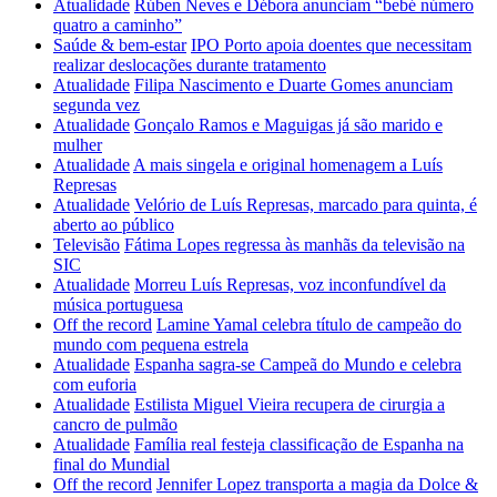
Atualidade
Rúben Neves e Débora anunciam “bebé número
quatro a caminho”
Saúde & bem-estar
IPO Porto apoia doentes que necessitam
realizar deslocações durante tratamento
Atualidade
Filipa Nascimento e Duarte Gomes anunciam
segunda vez
Atualidade
Gonçalo Ramos e Maguigas já são marido e
mulher
Atualidade
A mais singela e original homenagem a Luís
Represas
Atualidade
Velório de Luís Represas, marcado para quinta, é
aberto ao público
Televisão
Fátima Lopes regressa às manhãs da televisão na
SIC
Atualidade
Morreu Luís Represas, voz inconfundível da
música portuguesa
Off the record
Lamine Yamal celebra título de campeão do
mundo com pequena estrela
Atualidade
Espanha sagra-se Campeã do Mundo e celebra
com euforia
Atualidade
Estilista Miguel Vieira recupera de cirurgia a
cancro de pulmão
Atualidade
Família real festeja classificação de Espanha na
final do Mundial
Off the record
Jennifer Lopez transporta a magia da Dolce &