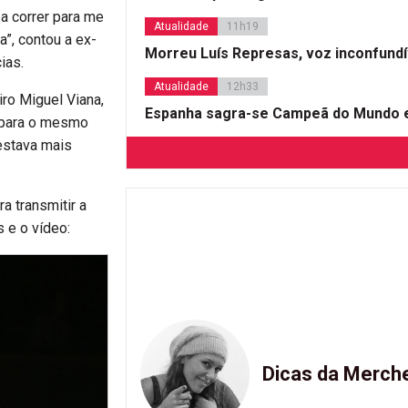
 a correr para me
Atualidade
11h19
a”, contou a ex-
Morreu Luís Represas, voz inconfund
ias.
Atualidade
12h33
iro Miguel Viana,
Espanha sagra-se Campeã do Mundo e
, para o mesmo
 estava mais
a transmitir a
s e o vídeo:
Dicas da Merch