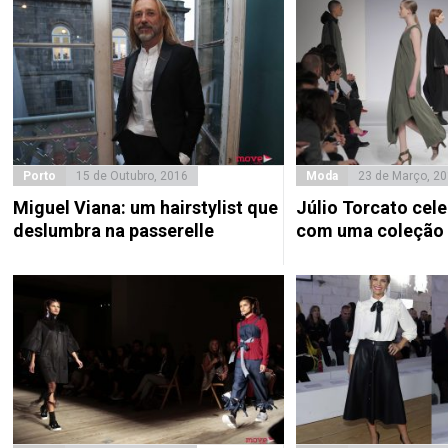
Porto
15 de Outubro, 2016
Moda
23 de Março, 2
Miguel Viana: um hairstylist que
Júlio Torcato cel
deslumbra na passerelle
com uma coleção 