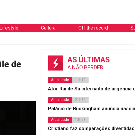
Lifestyle
Cultura
Off the record
S
AS ÚLTIMAS
le de
A NÃO PERDER
Atualidade
11h19
Ator Rui de Sá internado de urgência
Atualidade
21h39
Palácio de Buckingham anuncia nasci
Atualidade
12h58
Cristiano faz comparações divertidas