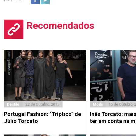
Recomendados
Desfile
22 de Outubro, 2015
Moda
15 de Outubro, 
Portugal Fashion: “Tríptico” de
Inês Torcato: mai
Júlio Torcato
ter em conta na m