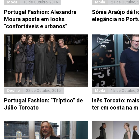
Moda
13 de Outubro, 2016
Moda
21 de Outubro, 
Portugal Fashion: Alexandra
Sónia Araújo dá li
Moura aposta em looks
elegância no Port
“confortáveis e urbanos”
Desfile
22 de Outubro, 2015
Moda
15 de Outubro, 
Portugal Fashion: “Tríptico” de
Inês Torcato: mai
Júlio Torcato
ter em conta na m