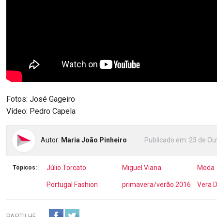
Fotos: José Gageiro
Vídeo: Pedro Capela
Autor:
Maria João Pinheiro
Publicado em:
23 de Ou
Júlio Torcato
Miguel Viana
Moda
Tópicos:
Portugal Fashion
primavera/verão 2016
Vera 
PARTILHE: