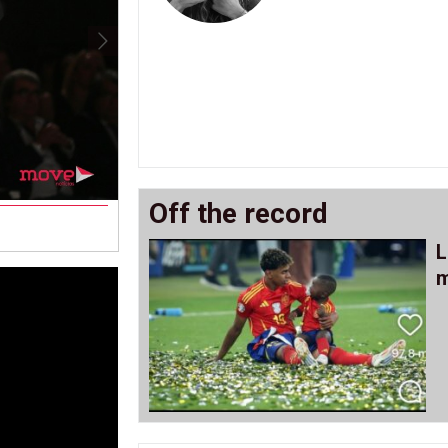
Off the record
Vera Deus na passerelle
L
m