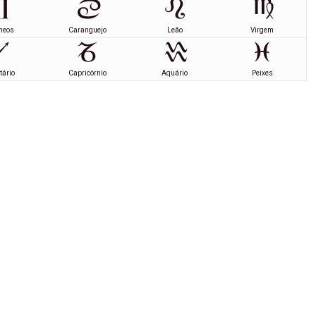
meos
Caranguejo
Leão
Virgem
tário
Capricórnio
Aquário
Peixes