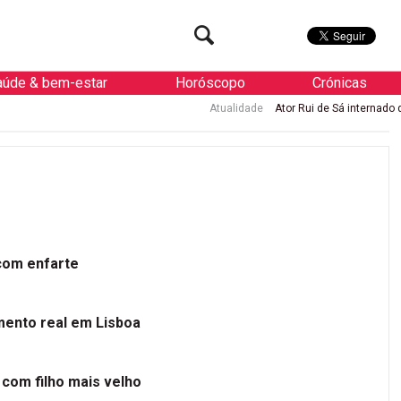
aúde & bem-estar
Horóscopo
Crónicas
Atualidade
Ator Rui de Sá internado de urgência com en
 com enfarte
mento real em Lisboa
 com filho mais velho