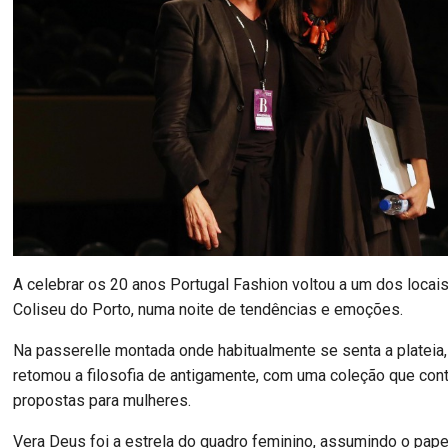
A celebrar os 20 anos Portugal Fashion voltou a um dos locais
Coliseu do Porto, numa noite de tendências e emoções.
Na passerelle montada onde habitualmente se senta a plateia,
retomou a filosofia de antigamente, com uma coleção que co
propostas para mulheres.
Vera Deus foi a estrela do quadro feminino, assumindo o pape