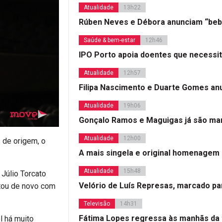
Atualidade
13h22
Rúben Neves e Débora anunciam “beb
Saúde & bem-estar
12h46
IPO Porto apoia doentes que necessi
Atualidade
12h57
Filipa Nascimento e Duarte Gomes a
Atualidade
19h06
Gonçalo Ramos e Maguigas já são mar
Atualidade
12h00
 de origem, o
A mais singela e original homenagem
Atualidade
15h48
 Júlio Torcato
Velório de Luís Represas, marcado par
ntou de novo com
Televisão
14h31
Fátima Lopes regressa às manhãs da 
l há muito