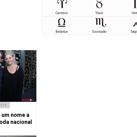
Carneiro
Touro
Gé
Balança
Escorpião
Sagi
2016
s um nome a
oda nacional