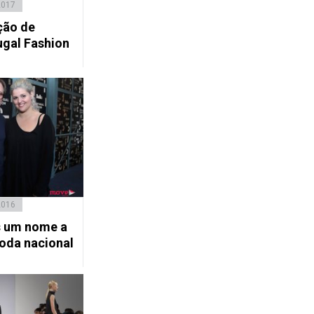
2017
ção de
ugal Fashion
2016
s um nome a
oda nacional