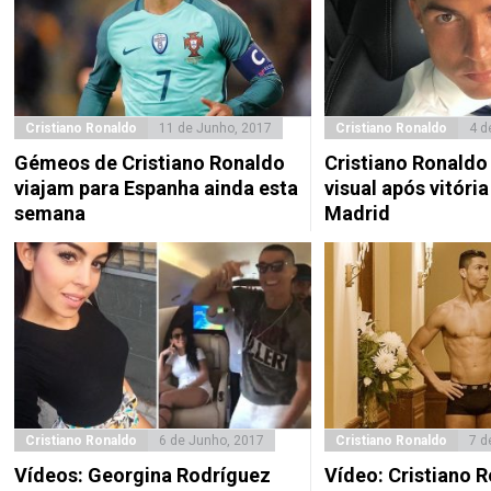
Cristiano Ronaldo
11 de Junho, 2017
Cristiano Ronaldo
4 d
Gémeos de Cristiano Ronaldo
Cristiano Ronald
viajam para Espanha ainda esta
visual após vitória
semana
Madrid
Cristiano Ronaldo
6 de Junho, 2017
Cristiano Ronaldo
7 d
Vídeos: Georgina Rodríguez
Vídeo: Cristiano 