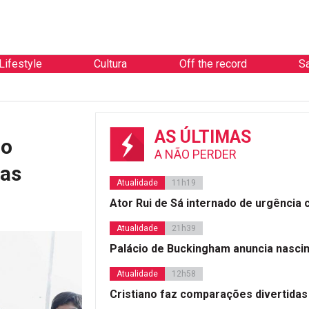
Lifestyle
Cultura
Off the record
S
AS ÚLTIMAS
no
A NÃO PERDER
ças
Atualidade
11h19
Ator Rui de Sá internado de urgência
Atualidade
21h39
Palácio de Buckingham anuncia nasci
Atualidade
12h58
Cristiano faz comparações divertidas