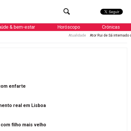
aúde & bem-estar
Horóscopo
Crónicas
Atualidade
Ator Rui de Sá internado de urgência com enfa
 com enfarte
mento real em Lisboa
 com filho mais velho