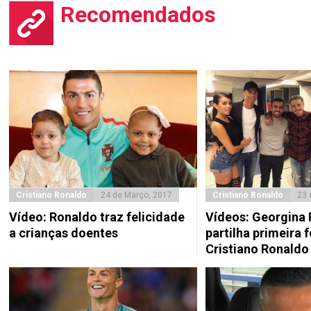
Recomendados
Cristiano Ronaldo
24 de Março, 2017
Cristiano Ronaldo
23 
Vídeo: Ronaldo traz felicidade
Vídeos: Georgina
a crianças doentes
partilha primeira 
Cristiano Ronaldo