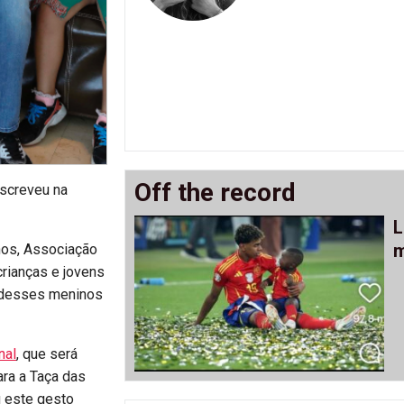
Off the record
screveu na
L
m
hos, Associação
crianças e jovens
s desses meninos
nal
, que será
ara a Taça das
u este gesto