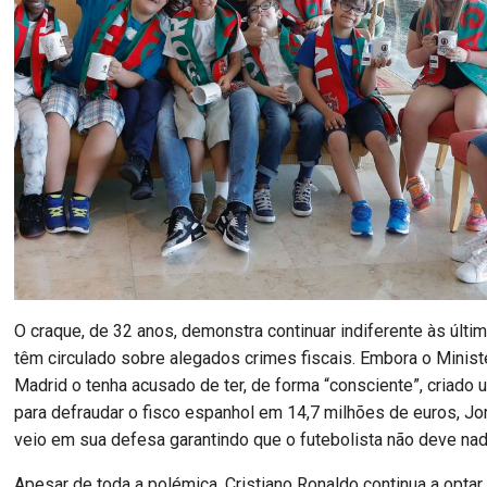
O craque, de 32 anos, demonstra continuar indiferente às últi
têm circulado sobre alegados crimes fiscais. Embora o Minist
Madrid o tenha acusado de ter, de forma “consciente”, criado
para defraudar o fisco espanhol em 14,7 milhões de euros, J
veio em sua defesa garantindo que o futebolista não deve nad
Apesar de toda a polémica, Cristiano Ronaldo continua a optar