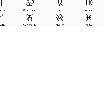
meos
Caranguejo
Leão
Virgem
tário
Capricórnio
Aquário
Peixes