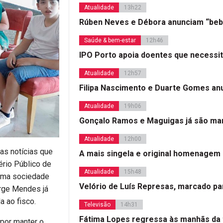
Atualidade
13h22
Rúben Neves e Débora anunciam “beb
Saúde & bem-estar
12h46
IPO Porto apoia doentes que necessi
Atualidade
12h57
Filipa Nascimento e Duarte Gomes a
Atualidade
19h06
Gonçalo Ramos e Maguigas já são mar
Atualidade
12h00
mas notícias que
A mais singela e original homenagem
ério Público de
Atualidade
15h48
 uma sociedade
Velório de Luís Represas, marcado par
orge Mendes já
a ao fisco.
Televisão
14h31
Fátima Lopes regressa às manhãs da 
 por manter o