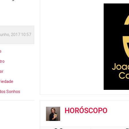
Junho, 2017 10:57
e
tro
or
riedade
 dos Sonhos
HORÓSCOPO