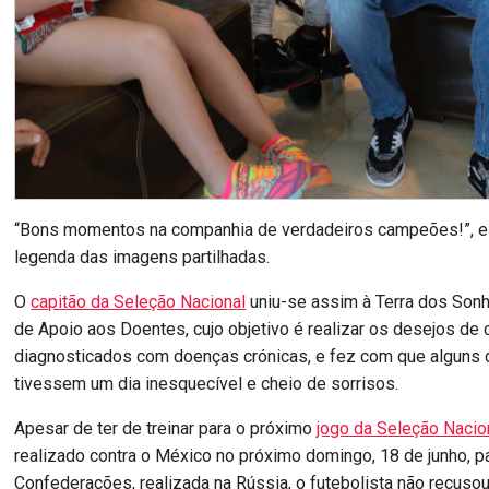
“Bons momentos na companhia de verdadeiros campeões!”, e
legenda das imagens partilhadas.
O
capitão da Seleção Nacional
uniu-se assim à Terra dos Son
de Apoio aos Doentes, cujo objetivo é realizar os desejos de 
diagnosticados com doenças crónicas, e fez com que algun
tivessem um dia inesquecível e cheio de sorrisos.
Apesar de ter de treinar para o próximo
jogo da Seleção Nacio
realizado contra o México no próximo domingo, 18 de junho, p
Confederações, realizada na Rússia, o futebolista não recuso