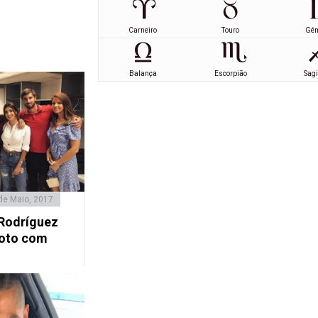
Carneiro
Touro
Gé
Balança
Escorpião
Sagi
de Maio, 2017
 Rodríguez
foto com