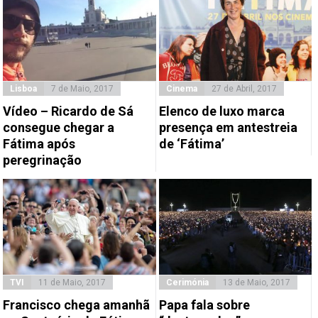
Lisboa
7 de Maio, 2017
Cinema
27 de Abril, 2017
Vídeo – Ricardo de Sá
Elenco de luxo marca
consegue chegar a
presença em antestreia
Fátima após
de ‘Fátima’
peregrinação
TVI
11 de Maio, 2017
Cerimónia
13 de Maio, 2017
Francisco chega amanhã
Papa fala sobre