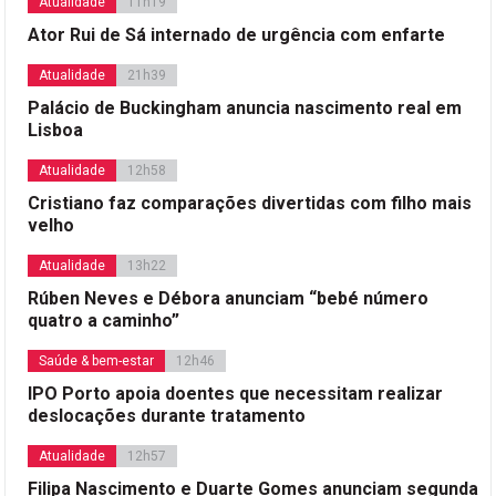
Atualidade
11h19
Ator Rui de Sá internado de urgência com enfarte
Atualidade
21h39
Palácio de Buckingham anuncia nascimento real em
Lisboa
Atualidade
12h58
Cristiano faz comparações divertidas com filho mais
velho
Atualidade
13h22
Rúben Neves e Débora anunciam “bebé número
quatro a caminho”
Saúde & bem-estar
12h46
IPO Porto apoia doentes que necessitam realizar
deslocações durante tratamento
Atualidade
12h57
Filipa Nascimento e Duarte Gomes anunciam segunda