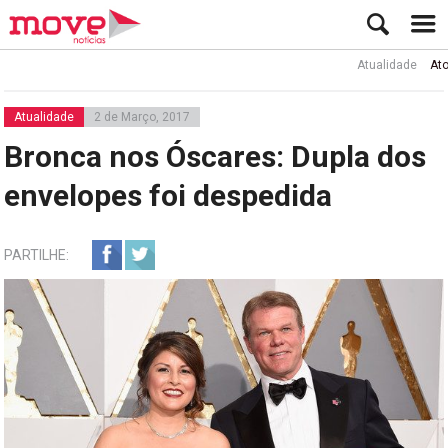
Atualidade
Ator Rui 
Atualidade
2 de Março, 2017
Bronca nos Óscares: Dupla dos
envelopes foi despedida
PARTILHE: