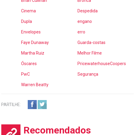
Brian Cullinan
Bronca
Cinema
Despedida
Dupla
engano
Envelopes
erro
Faye Dunaway
Guarda-costas
Martha Ruiz
Melhor Filme
Óscares
PricewaterhouseCoopers
PwC
Segurança
Warren Beatty
PARTILHE:
Recomendados