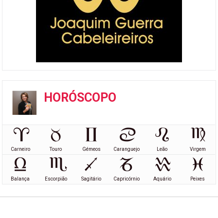
HORÓSCOPO
Carneiro
Touro
Gémeos
Caranguejo
Leão
Virgem
Balança
Escorpião
Sagitário
Capricórnio
Aquário
Peixes