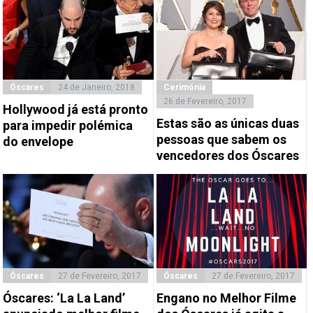
Óscares
24 de Janeiro, 2018
Cerimónia
26 de Fevereiro, 2017
Hollywood já está pronto
Estas são as únicas duas
para impedir polémica
pessoas que sabem os
do envelope
vencedores dos Óscares
Óscares
27 de Fevereiro, 2017
Óscares
27 de Fevereiro, 2017
Óscares: ‘La La Land’
Engano no Melhor Filme