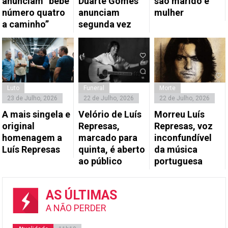
anunciam “bebé
Duarte Gomes
são marido e
número quatro
anunciam
mulher
a caminho”
segunda vez
Luto
Funeral
Morte
23 de Julho, 2026
22 de Julho, 2026
22 de Julho, 2026
A mais singela e
Velório de Luís
Morreu Luís
original
Represas,
Represas, voz
homenagem a
marcado para
inconfundível
Luís Represas
quinta, é aberto
da música
ao público
portuguesa
AS ÚLTIMAS
A NÃO PERDER