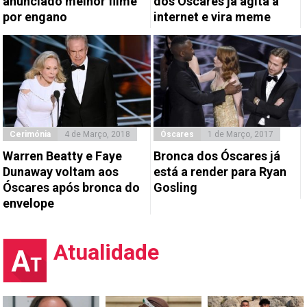
anunciado melhor filme
dos Óscares já agita a
por engano
internet e vira meme
Cerimónia
4 de Março, 2018
Óscares
1 de Março, 2017
Warren Beatty e Faye
Bronca dos Óscares já
Dunaway voltam aos
está a render para Ryan
Óscares após bronca do
Gosling
envelope
Atualidade