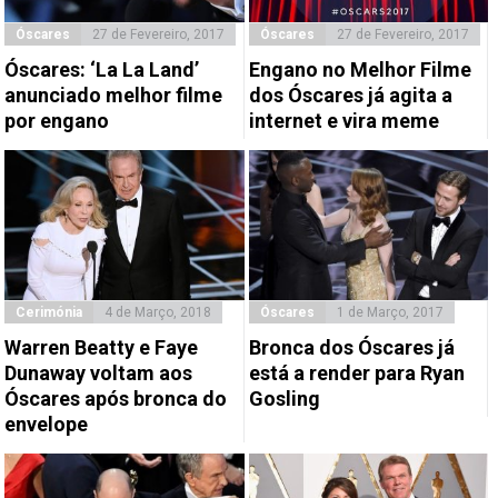
Óscares
27 de Fevereiro, 2017
Óscares
27 de Fevereiro, 2017
Óscares: ‘La La Land’
Engano no Melhor Filme
anunciado melhor filme
dos Óscares já agita a
por engano
internet e vira meme
Cerimónia
4 de Março, 2018
Óscares
1 de Março, 2017
Warren Beatty e Faye
Bronca dos Óscares já
Dunaway voltam aos
está a render para Ryan
Óscares após bronca do
Gosling
envelope