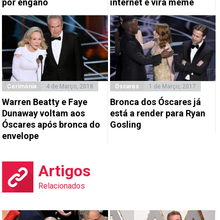
por engano
internet e vira meme
Cerimónia
4 de Março, 2018
Óscares
1 de Março, 2017
Warren Beatty e Faye
Bronca dos Óscares já
Dunaway voltam aos
está a render para Ryan
Óscares após bronca do
Gosling
envelope
Artigos
Relacionados