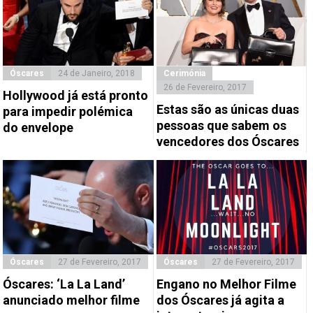
Óscares
24 de Janeiro, 2018
Cerimónia
26 de Fevereiro, 2017
Hollywood já está pronto
Estas são as únicas duas
para impedir polémica
pessoas que sabem os
do envelope
vencedores dos Óscares
Óscares
27 de Fevereiro, 2017
Óscares
27 de Fevereiro, 2017
Óscares: ‘La La Land’
Engano no Melhor Filme
anunciado melhor filme
dos Óscares já agita a