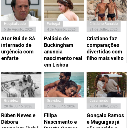
Hospitalizado
Portugal
Cristiano Ronaldo
5 de Agosto, 2026
4 de Agosto, 2026
31 de Julho, 2026
Ator Rui de Sá
Palácio de
Cristiano faz
internado de
Buckingham
comparações
urgência com
anuncia
divertidas com
enfarte
nascimento real
filho mais velho
em Lisboa
Gravidez
Gravidez
Casamento
28 de Julho, 2026
27 de Julho, 2026
25 de Julho, 2026
Rúben Neves e
Filipa
Gonçalo Ramos
Débora
Nascimento e
e Maguigas já