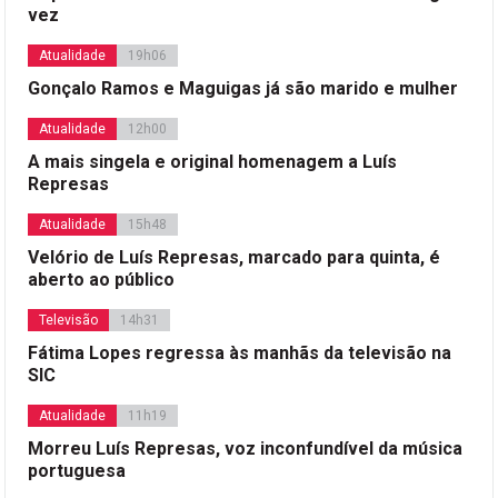
vez
Atualidade
19h06
Gonçalo Ramos e Maguigas já são marido e mulher
Atualidade
12h00
A mais singela e original homenagem a Luís
Represas
Atualidade
15h48
Velório de Luís Represas, marcado para quinta, é
aberto ao público
Televisão
14h31
Fátima Lopes regressa às manhãs da televisão na
SIC
Atualidade
11h19
Morreu Luís Represas, voz inconfundível da música
portuguesa