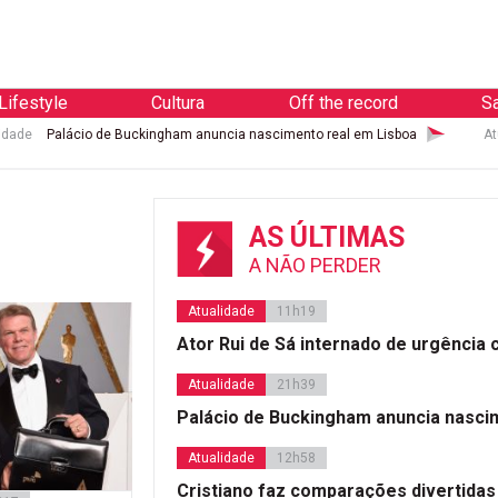
Lifestyle
Cultura
Off the record
S
idade
Palácio de Buckingham anuncia nascimento real em Lisboa
At
AS ÚLTIMAS
A NÃO PERDER
Atualidade
11h19
Ator Rui de Sá internado de urgência
Atualidade
21h39
Palácio de Buckingham anuncia nasci
Atualidade
12h58
Cristiano faz comparações divertidas