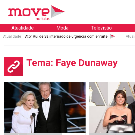
Atualidade
Moda
Televisão
Atualidade
Ator Rui de Sá internado de urgência com enfarte
Atual
Tema: Faye Dunaway