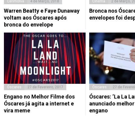
Cerimónia
4 de Março, 2018
Cinema
2 de Março, 2
Warren Beatty e Faye Dunaway
Bronca nos Óscare
voltam aos Óscares após
envelopes foi des
bronca do envelope
Óscares
27 de Fevereiro, 2017
Óscares
27 de Feverei
Engano no Melhor Filme dos
Óscares: ‘La La La
Óscares já agita a internet e
anunciado melhor 
vira meme
engano