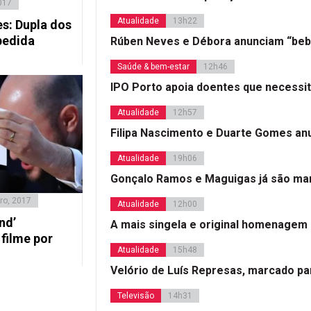
017
Atualidade
13h22
s: Dupla dos
pedida
Rúben Neves e Débora anunciam “beb
Saúde & bem-estar
12h46
IPO Porto apoia doentes que necessi
Atualidade
12h57
Filipa Nascimento e Duarte Gomes a
Atualidade
19h06
Gonçalo Ramos e Maguigas já são mar
ro, 2017
Atualidade
12h00
nd’
A mais singela e original homenagem
filme por
Atualidade
15h48
Velório de Luís Represas, marcado par
Televisão
14h31