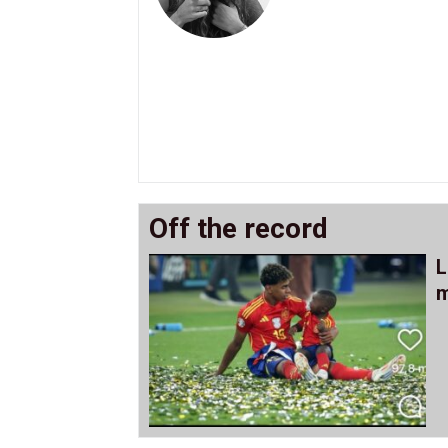
Off the record
L
m