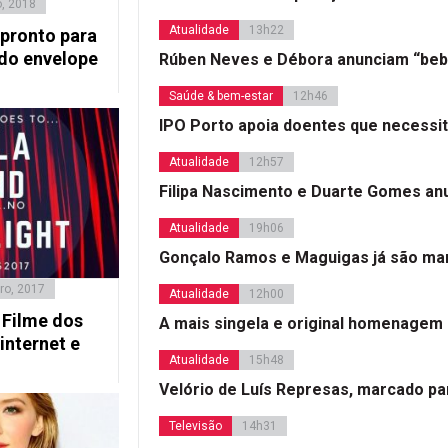
o, 2018
Atualidade
13h22
 pronto para
do envelope
Rúben Neves e Débora anunciam “beb
Saúde & bem-estar
12h46
IPO Porto apoia doentes que necessi
Atualidade
12h57
Filipa Nascimento e Duarte Gomes a
Atualidade
19h06
Gonçalo Ramos e Maguigas já são mar
ro, 2017
Atualidade
12h00
 Filme dos
A mais singela e original homenagem
internet e
Atualidade
15h48
Velório de Luís Represas, marcado par
Televisão
14h31