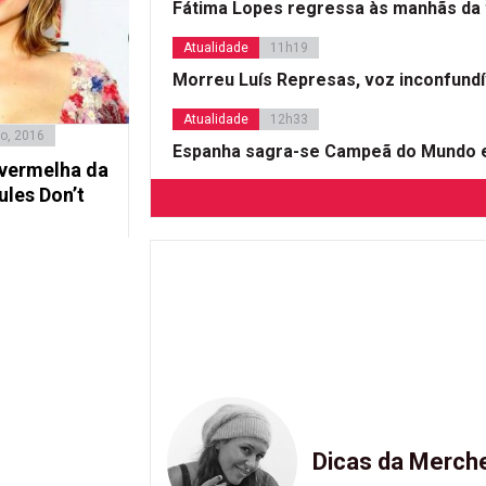
Fátima Lopes regressa às manhãs da 
Atualidade
11h19
Morreu Luís Represas, voz inconfund
Atualidade
12h33
o, 2016
Espanha sagra-se Campeã do Mundo e
 vermelha da
ules Don’t
Dicas da Merch