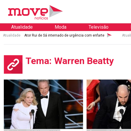
Atualidade
Moda
Televisão
Atualidade
Ator Rui de Sá internado de urgência com enfarte
Atual
Tema: Warren Beatty