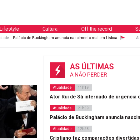
Lifestyle
Cultura
Off the record
S
idade
Palácio de Buckingham anuncia nascimento real em Lisboa
At
AS ÚLTIMAS
A NÃO PERDER
Atualidade
11h19
Ator Rui de Sá internado de urgência
Atualidade
21h39
Palácio de Buckingham anuncia nasci
Atualidade
12h58
Cristiano faz comparações divertidas