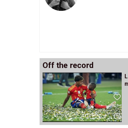
Off the record
L
m