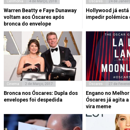
Cerimónia
4 de Março, 2018
Óscares
24 de Janeir
Warren Beatty e Faye Dunaway
Hollywood já está
voltam aos Óscares após
impedir polémica 
bronca do envelope
Cinema
2 de Março, 2017
Óscares
27 de Feverei
Bronca nos Óscares: Dupla dos
Engano no Melhor
envelopes foi despedida
Óscares já agita a 
vira meme