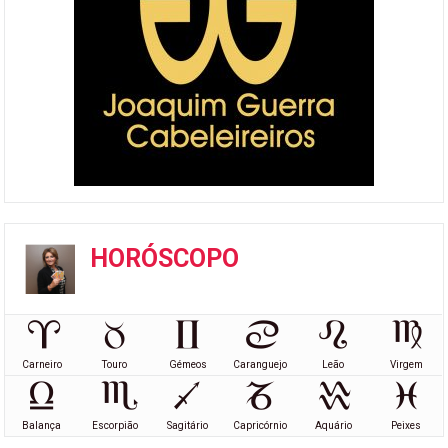
HORÓSCOPO
Carneiro
Touro
Gémeos
Caranguejo
Leão
Virgem
Balança
Escorpião
Sagitário
Capricórnio
Aquário
Peixes