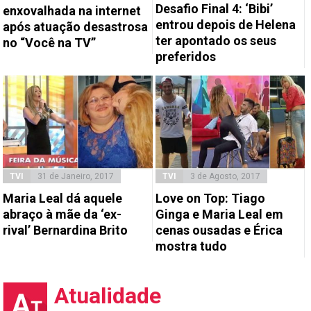
Desafio Final 4: ‘Bibi’
enxovalhada na internet
entrou depois de Helena
após atuação desastrosa
ter apontado os seus
no “Você na TV”
preferidos
TVI
31 de Janeiro, 2017
TVI
3 de Agosto, 2017
Maria Leal dá aquele
Love on Top: Tiago
abraço à mãe da ‘ex-
Ginga e Maria Leal em
rival’ Bernardina Brito
cenas ousadas e Érica
mostra tudo
Atualidade