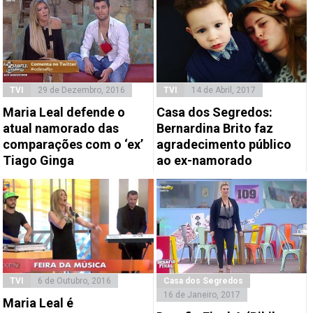
TVI
29 de Dezembro, 2016
TVI
14 de Abril, 2017
Maria Leal defende o
Casa dos Segredos:
atual namorado das
Bernardina Brito faz
comparações com o ‘ex’
agradecimento público
Tiago Ginga
ao ex-namorado
TVI
6 de Outubro, 2016
Casa dos Segredos
16 de Janeiro, 2017
Maria Leal é