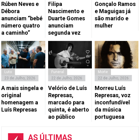
Rúben Neves e
Filipa
Gonçalo Ramos
Débora
Nascimento e
e Maguigas já
anunciam “bebé
Duarte Gomes
são marido e
número quatro
anunciam
mulher
a caminho”
segunda vez
Luto
Funeral
Morte
23 de Julho, 2026
22 de Julho, 2026
22 de Julho, 2026
A mais singela e
Velório de Luís
Morreu Luís
original
Represas,
Represas, voz
homenagem a
marcado para
inconfundível
Luís Represas
quinta, é aberto
da música
ao público
portuguesa
AS ÚLTIMAS