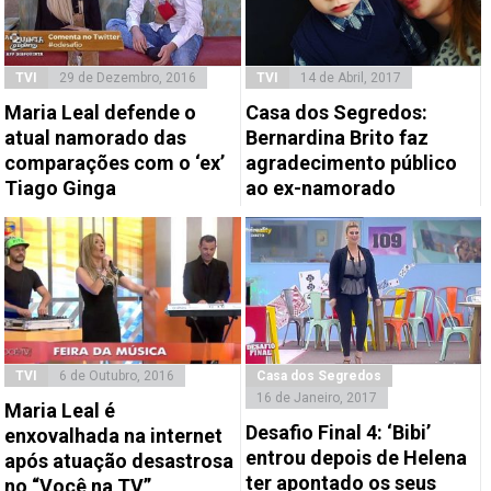
TVI
29 de Dezembro, 2016
TVI
14 de Abril, 2017
Maria Leal defende o
Casa dos Segredos:
atual namorado das
Bernardina Brito faz
comparações com o ‘ex’
agradecimento público
Tiago Ginga
ao ex-namorado
TVI
6 de Outubro, 2016
Casa dos Segredos
16 de Janeiro, 2017
Maria Leal é
Desafio Final 4: ‘Bibi’
enxovalhada na internet
entrou depois de Helena
após atuação desastrosa
ter apontado os seus
no “Você na TV”