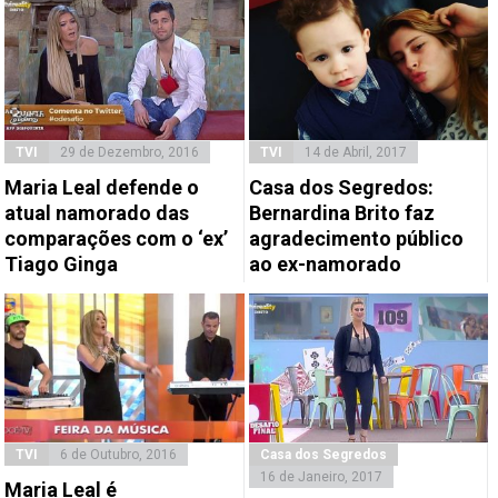
TVI
29 de Dezembro, 2016
TVI
14 de Abril, 2017
Maria Leal defende o
Casa dos Segredos:
atual namorado das
Bernardina Brito faz
comparações com o ‘ex’
agradecimento público
Tiago Ginga
ao ex-namorado
TVI
6 de Outubro, 2016
Casa dos Segredos
16 de Janeiro, 2017
Maria Leal é