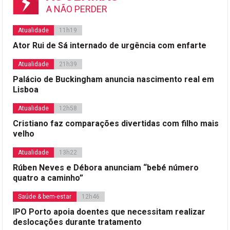
A NÃO PERDER
Atualidade
11h19
Ator Rui de Sá internado de urgência com enfarte
Atualidade
21h39
Palácio de Buckingham anuncia nascimento real em
Lisboa
Atualidade
12h58
Cristiano faz comparações divertidas com filho mais
velho
Atualidade
13h22
Rúben Neves e Débora anunciam “bebé número
quatro a caminho”
Saúde & bem-estar
12h46
IPO Porto apoia doentes que necessitam realizar
deslocações durante tratamento