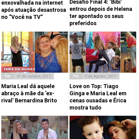
Desafio Final 4: ‘Bibi’
enxovalhada na internet
entrou depois de Helena
após atuação desastrosa
ter apontado os seus
no “Você na TV”
preferidos
TVI
31 de Janeiro, 2017
TVI
3 de Agosto, 2017
Maria Leal dá aquele
Love on Top: Tiago
abraço à mãe da ‘ex-
Ginga e Maria Leal em
rival’ Bernardina Brito
cenas ousadas e Érica
mostra tudo