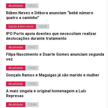
Atualidade
13h22
Rúben Neves e Débora anunciam “bebé número
quatro a caminho”
Saúde & bem-estar
12h46
IPO Porto apoia doentes que necessitam realizar
deslocações durante tratamento
Atualidade
12h57
Filipa Nascimento e Duarte Gomes anunciam segunda
vez
Atualidade
19h06
Gonçalo Ramos e Maguigas já são marido e mulher
Atualidade
12h00
A mais singela e original homenagem a Luís
Represas
Atualidade
15h48