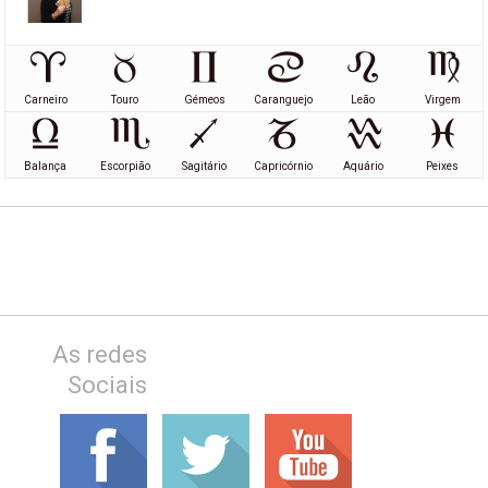
Carneiro
Touro
Gémeos
Caranguejo
Leão
Virgem
Balança
Escorpião
Sagitário
Capricórnio
Aquário
Peixes
As redes
Sociais