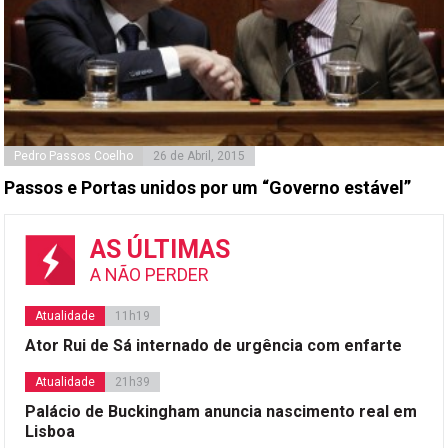
Pedro Passos Coelho
26 de Abril, 2015
Passos e Portas unidos por um “Governo estável”
AS ÚLTIMAS
A NÃO PERDER
Atualidade
11h19
Ator Rui de Sá internado de urgência com enfarte
Atualidade
21h39
Palácio de Buckingham anuncia nascimento real em
Lisboa