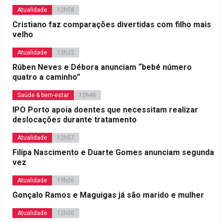
Atualidade
12h58
Cristiano faz comparações divertidas com filho mais
velho
Atualidade
13h22
Rúben Neves e Débora anunciam “bebé número
quatro a caminho”
Saúde & bem-estar
12h46
IPO Porto apoia doentes que necessitam realizar
deslocações durante tratamento
Atualidade
12h57
Filipa Nascimento e Duarte Gomes anunciam segunda
vez
Atualidade
19h06
Gonçalo Ramos e Maguigas já são marido e mulher
Atualidade
12h00