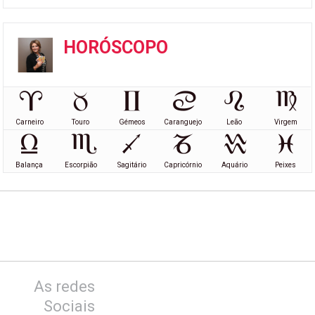
HORÓSCOPO
Carneiro
Touro
Gémeos
Caranguejo
Leão
Virgem
Balança
Escorpião
Sagitário
Capricórnio
Aquário
Peixes
As redes
Sociais