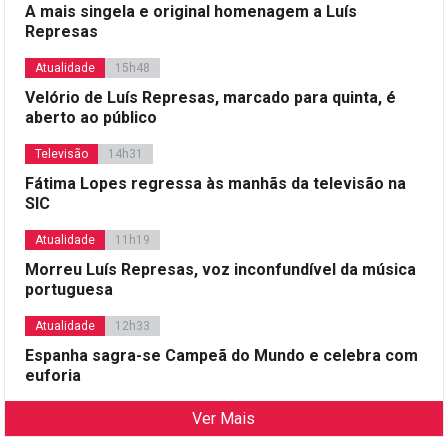
A mais singela e original homenagem a Luís
Represas
Atualidade
15h48
Velório de Luís Represas, marcado para quinta, é
aberto ao público
Televisão
14h31
Fátima Lopes regressa às manhãs da televisão na
SIC
Atualidade
11h19
Morreu Luís Represas, voz inconfundível da música
portuguesa
Atualidade
12h33
Espanha sagra-se Campeã do Mundo e celebra com
euforia
Ver Mais