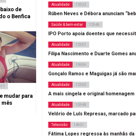
Atualidade
13h22
baixo de
Rúben Neves e Débora anunciam “beb
do o Benfica
Saúde & bem-estar
12h46
IPO Porto apoia doentes que necessi
Atualidade
12h57
Filipa Nascimento e Duarte Gomes a
Atualidade
19h06
Gonçalo Ramos e Maguigas já são mar
Atualidade
12h00
017
A mais singela e original homenagem
se mudar para
o mês
Atualidade
15h48
Velório de Luís Represas, marcado par
Televisão
14h31
Fátima Lopes regressa às manhãs da 