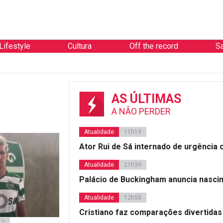
Lifestyle
Cultura
Off the record
S
AS ÚLTIMAS
A NÃO PERDER
Atualidade
11h19
Ator Rui de Sá internado de urgência
Atualidade
21h39
Palácio de Buckingham anuncia nasci
Atualidade
12h58
Cristiano faz comparações divertidas
17