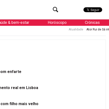
aúde & bem-estar
Horóscopo
Crónicas
Atualidade
Ator Rui de Sá internado 
 com enfarte
mento real em Lisboa
 com filho mais velho