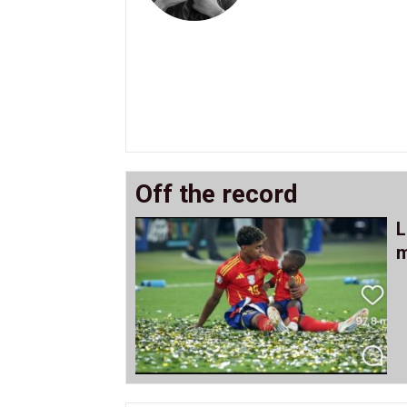
Off the record
L
m