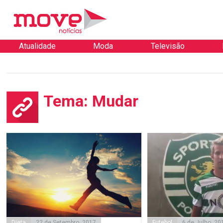
Atualidade
Moda
Televisão
Tema: Mudar
Dieta
22 de Setembro, 2017
Futebol
6 de Julho, 20