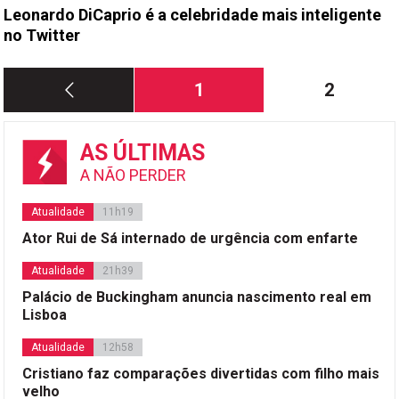
Leonardo DiCaprio é a celebridade mais inteligente
no Twitter
Paginação
Página
Página
1
2
dos
conteúdos
AS ÚLTIMAS
A NÃO PERDER
Atualidade
11h19
Ator Rui de Sá internado de urgência com enfarte
Atualidade
21h39
Palácio de Buckingham anuncia nascimento real em
Lisboa
Atualidade
12h58
Cristiano faz comparações divertidas com filho mais
velho