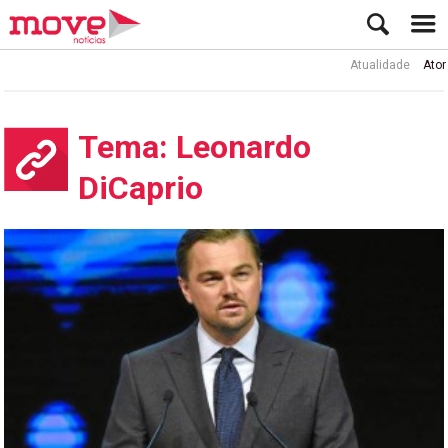
Atualidade
Ator Rui de Sá i
Tema: Leonardo
DiCaprio