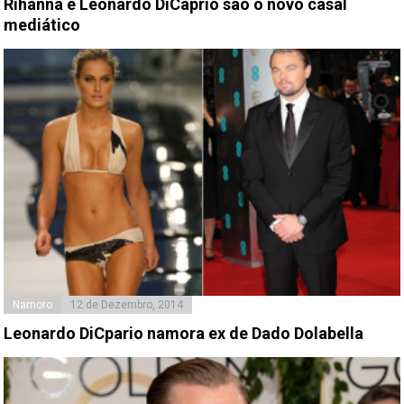
Rihanna e Leonardo DiCaprio são o novo casal
mediático
Namoro
12 de Dezembro, 2014
Leonardo DiCpario namora ex de Dado Dolabella