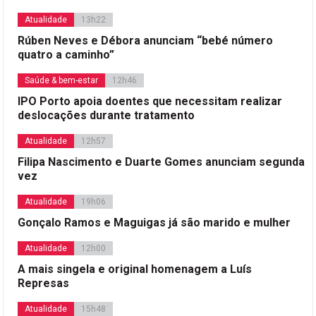
Atualidade
13h22
Rúben Neves e Débora anunciam “bebé número
quatro a caminho”
Saúde & bem-estar
12h46
IPO Porto apoia doentes que necessitam realizar
deslocações durante tratamento
Atualidade
12h57
Filipa Nascimento e Duarte Gomes anunciam segunda
vez
Atualidade
19h06
Gonçalo Ramos e Maguigas já são marido e mulher
Atualidade
12h00
A mais singela e original homenagem a Luís
Represas
Atualidade
15h48