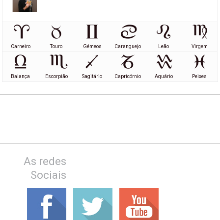
Carneiro
Touro
Gémeos
Caranguejo
Leão
Virgem
Balança
Escorpião
Sagitário
Capricórnio
Aquário
Peixes
As redes
Sociais