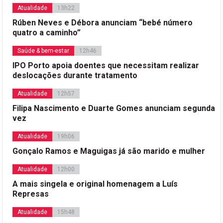
Atualidade
13h22
Rúben Neves e Débora anunciam “bebé número
quatro a caminho”
Saúde & bem-estar
12h46
IPO Porto apoia doentes que necessitam realizar
deslocações durante tratamento
Atualidade
12h57
Filipa Nascimento e Duarte Gomes anunciam segunda
vez
Atualidade
19h06
Gonçalo Ramos e Maguigas já são marido e mulher
Atualidade
12h00
A mais singela e original homenagem a Luís
Represas
Atualidade
15h48