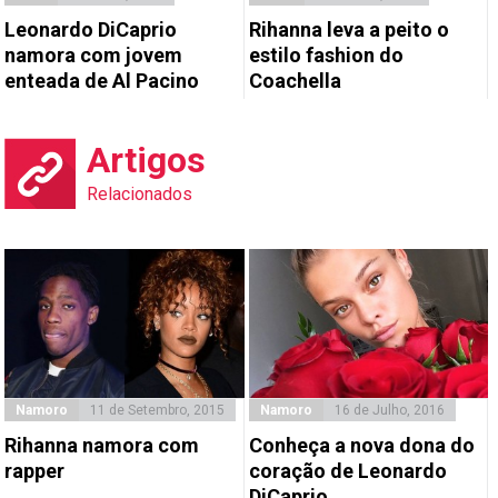
Leonardo DiCaprio
Rihanna leva a peito o
namora com jovem
estilo fashion do
enteada de Al Pacino
Coachella
Artigos
Relacionados
Namoro
11 de Setembro, 2015
Namoro
16 de Julho, 2016
Rihanna namora com
Conheça a nova dona do
rapper
coração de Leonardo
DiCaprio