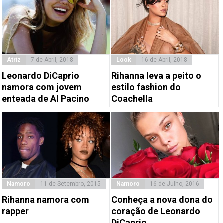
Atriz
7 de Abril, 2018
Look
16 de Abril, 2018
Leonardo DiCaprio
Rihanna leva a peito o
namora com jovem
estilo fashion do
enteada de Al Pacino
Coachella
Namoro
11 de Setembro, 2015
Namoro
16 de Julho, 2016
Rihanna namora com
Conheça a nova dona do
rapper
coração de Leonardo
DiCaprio