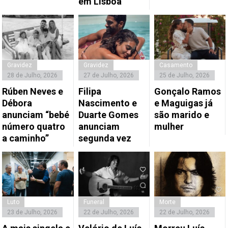
em Lisboa
Gravidez
Gravidez
Casamento
28 de Julho, 2026
27 de Julho, 2026
25 de Julho, 2026
Rúben Neves e
Filipa
Gonçalo Ramos
Débora
Nascimento e
e Maguigas já
anunciam “bebé
Duarte Gomes
são marido e
número quatro
anunciam
mulher
a caminho”
segunda vez
Luto
Funeral
Morte
23 de Julho, 2026
22 de Julho, 2026
22 de Julho, 2026