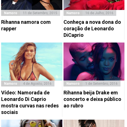
Namoro
11 de Setembro, 2015
Namoro
16 de Julho, 2016
Rihanna namora com
Conheça a nova dona do
rapper
coração de Leonardo
DiCaprio
Namoro
4 de Agosto, 2016
Namoro
1 de Setembro, 2016
Vídeo: Namorada de
Rihanna beija Drake em
Leonardo Di Caprio
concerto e deixa público
mostra curvas nas redes
ao rubro
sociais