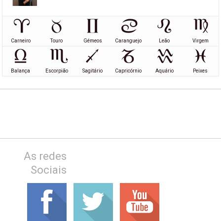
Carneiro
Touro
Gémeos
Caranguejo
Leão
Virgem
Balança
Escorpião
Sagitário
Capricórnio
Aquário
Peixes
As redes
Sociais