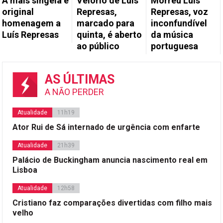
A mais singela e
Velório de Luís
Morreu Luís
original
Represas,
Represas, voz
homenagem a
marcado para
inconfundível
Luís Represas
quinta, é aberto
da música
ao público
portuguesa
AS ÚLTIMAS
A NÃO PERDER
Atualidade
11h19
Ator Rui de Sá internado de urgência com enfarte
Atualidade
21h39
Palácio de Buckingham anuncia nascimento real em
Lisboa
Atualidade
12h58
Cristiano faz comparações divertidas com filho mais
velho