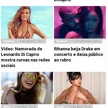
Namoro
4 de Agosto, 2016
Namoro
1 de Setembro, 2016
Vídeo: Namorada de
Rihanna beija Drake em
Leonardo Di Caprio
concerto e deixa público
mostra curvas nas redes
ao rubro
sociais
Atriz
7 de Abril, 2018
Look
16 de Abril, 2018