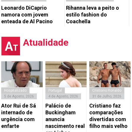
Leonardo DiCaprio
Rihanna leva a peito o
namora com jovem
estilo fashion do
enteada de Al Pacino
Coachella
Atualidade
Hospitalizado
Portugal
Cristiano Ronaldo
5 de Agosto, 2026
4 de Agosto, 2026
31 de Julho, 2026
Ator Rui de Sá
Palácio de
Cristiano faz
internado de
Buckingham
comparações
urgência com
anuncia
divertidas com
enfarte
nascimento real
filho mais velho