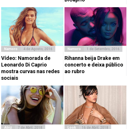
Namoro
4 de Agosto, 2016
Namoro
1 de Setembro, 2016
Vídeo: Namorada de
Rihanna beija Drake em
Leonardo Di Caprio
concerto e deixa público
mostra curvas nas redes
ao rubro
sociais
Atriz
7 de Abril, 2018
Look
16 de Abril, 2018