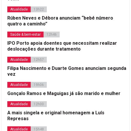
Atualidade
13h22
Rúben Neves e Débora anunciam “bebé número
quatro a caminho”
Saúde & bem-estar
12h46
IPO Porto apoia doentes que necessitam realizar
deslocações durante tratamento
Atualidade
12h57
Filipa Nascimento e Duarte Gomes anunciam segunda
vez
Atualidade
19h06
Gonçalo Ramos e Maguigas já são marido e mulher
Atualidade
12h00
A mais singela e original homenagem a Luís
Represas
Atualidade
15h48