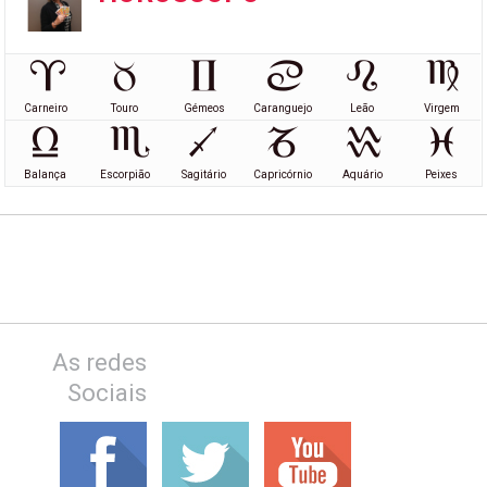
Carneiro
Touro
Gémeos
Caranguejo
Leão
Virgem
Balança
Escorpião
Sagitário
Capricórnio
Aquário
Peixes
As redes
Sociais