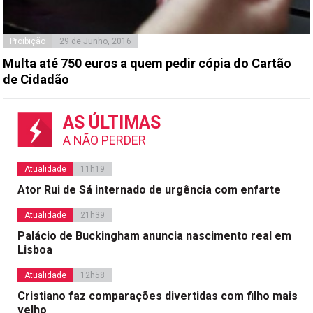
Proibição
29 de Junho, 2016
Multa até 750 euros a quem pedir cópia do Cartão
de Cidadão
AS ÚLTIMAS
A NÃO PERDER
Atualidade
11h19
Ator Rui de Sá internado de urgência com enfarte
Atualidade
21h39
Palácio de Buckingham anuncia nascimento real em
Lisboa
Atualidade
12h58
Cristiano faz comparações divertidas com filho mais
velho