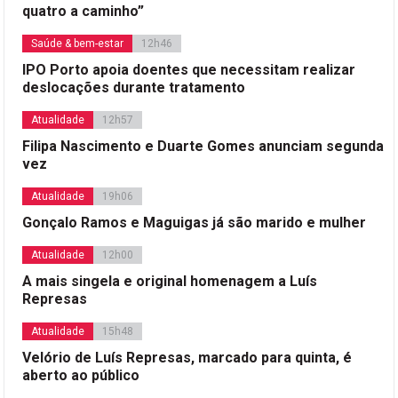
quatro a caminho”
Saúde & bem-estar
12h46
IPO Porto apoia doentes que necessitam realizar
deslocações durante tratamento
Atualidade
12h57
Filipa Nascimento e Duarte Gomes anunciam segunda
vez
Atualidade
19h06
Gonçalo Ramos e Maguigas já são marido e mulher
Atualidade
12h00
A mais singela e original homenagem a Luís
Represas
Atualidade
15h48
Velório de Luís Represas, marcado para quinta, é
aberto ao público