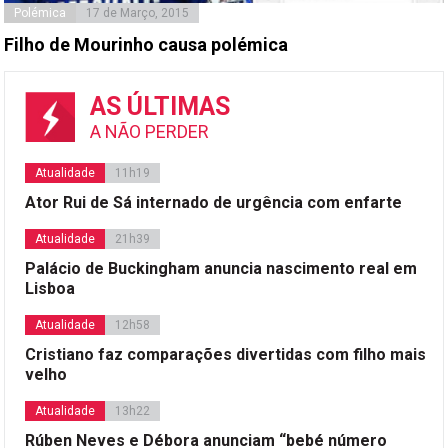
Polémica
17 de Março, 2015
Filho de Mourinho causa polémica
AS ÚLTIMAS
A NÃO PERDER
Atualidade
11h19
Ator Rui de Sá internado de urgência com enfarte
Atualidade
21h39
Palácio de Buckingham anuncia nascimento real em
Lisboa
Atualidade
12h58
Cristiano faz comparações divertidas com filho mais
velho
Atualidade
13h22
Rúben Neves e Débora anunciam “bebé número