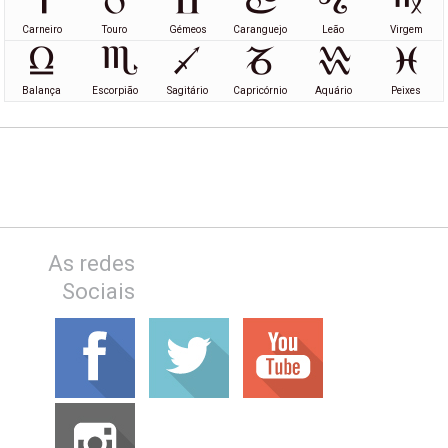
Carneiro
Touro
Gémeos
Caranguejo
Leão
Virgem
Balança
Escorpião
Sagitário
Capricórnio
Aquário
Peixes
As redes
Sociais