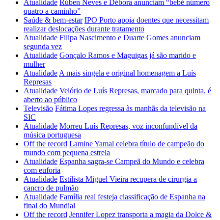
Atualidade
Rúben Neves e Débora anunciam “bebé número
quatro a caminho”
Saúde & bem-estar
IPO Porto apoia doentes que necessitam
realizar deslocações durante tratamento
Atualidade
Filipa Nascimento e Duarte Gomes anunciam
segunda vez
Atualidade
Gonçalo Ramos e Maguigas já são marido e
mulher
Atualidade
A mais singela e original homenagem a Luís
Represas
Atualidade
Velório de Luís Represas, marcado para quinta, é
aberto ao público
Televisão
Fátima Lopes regressa às manhãs da televisão na
SIC
Atualidade
Morreu Luís Represas, voz inconfundível da
música portuguesa
Off the record
Lamine Yamal celebra título de campeão do
mundo com pequena estrela
Atualidade
Espanha sagra-se Campeã do Mundo e celebra
com euforia
Atualidade
Estilista Miguel Vieira recupera de cirurgia a
cancro de pulmão
Atualidade
Família real festeja classificação de Espanha na
final do Mundial
Off the record
Jennifer Lopez transporta a magia da Dolce &