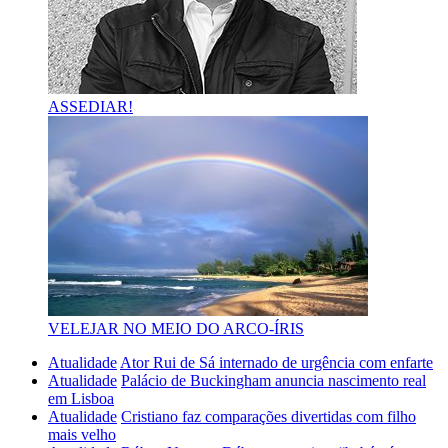
ASSEDIAR!
VELEJAR NO MEIO DO ARCO-ÍRIS
Atualidade
Ator Rui de Sá internado de urgência com enfarte
Atualidade
Palácio de Buckingham anuncia nascimento real
em Lisboa
Atualidade
Cristiano faz comparações divertidas com filho
mais velho