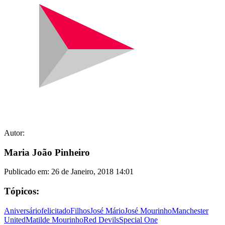
Autor:
Maria João Pinheiro
Publicado em:
26 de Janeiro, 2018 14:01
Tópicos:
Aniversário
felicitado
Filhos
José Mário
José Mourinho
Manchester
United
Matilde Mourinho
Red Devils
Special One