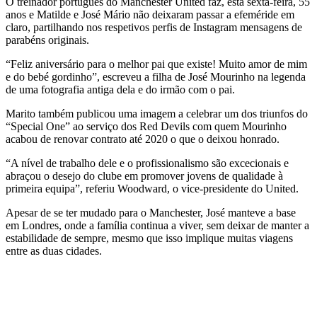
O treinador português do Manchester United faz, esta sexta-feira, 55
anos e Matilde e José Mário não deixaram passar a efeméride em
claro, partilhando nos respetivos perfis de Instagram mensagens de
parabéns originais.
“Feliz aniversário para o melhor pai que existe! Muito amor de mim
e do bebé gordinho”, escreveu a filha de José Mourinho na legenda
de uma fotografia antiga dela e do irmão com o pai.
Marito também publicou uma imagem a celebrar um dos triunfos do
“Special One” ao serviço dos Red Devils com quem Mourinho
acabou de renovar contrato até 2020 o que o deixou honrado.
“A nível de trabalho dele e o profissionalismo são excecionais e
abraçou o desejo do clube em promover jovens de qualidade à
primeira equipa”, referiu Woodward, o vice-presidente do United.
Apesar de se ter mudado para o Manchester, José manteve a base
em Londres, onde a família continua a viver, sem deixar de manter a
estabilidade de sempre, mesmo que isso implique muitas viagens
entre as duas cidades.