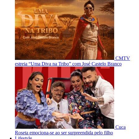
CMTV
estreia “Uma Diva na Tribo” com José Castelo Branco
Cuca
Roseta emociona-se ao ser surpreendida pelo filho
Lifestyle