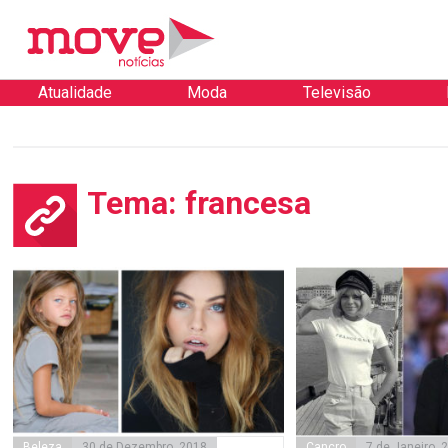
Atualidade
Moda
Televisão
Tema: francesa
Beleza
30 de Dezembro, 2018
Cancro
7 de Janeiro, 