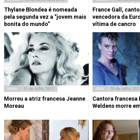
Thylane Blondea é nomeada
France Gall, canto
pela segunda vez a “jovem mais
vencedora da Euro
bonita do mundo”
vítima de cancro
Morte
31 de Julho, 2017
óbito
20 de Julho, 201
Morreu a atriz francesa Jeanne
Cantora francesa 
Moreau
Weldens morre em