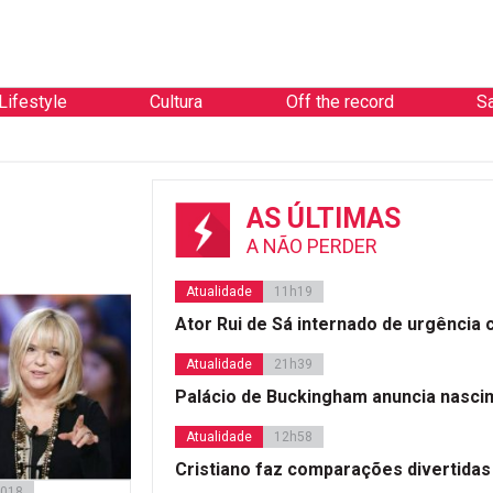
Lifestyle
Cultura
Off the record
S
AS ÚLTIMAS
A NÃO PERDER
Atualidade
11h19
Ator Rui de Sá internado de urgência
Atualidade
21h39
Palácio de Buckingham anuncia nasci
Atualidade
12h58
Cristiano faz comparações divertidas
2018