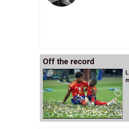
Off the record
L
m