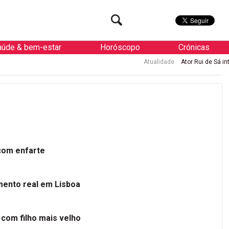
aúde & bem-estar
Horóscopo
Crónicas
Atualidade
Ator Rui de Sá internado 
 com enfarte
mento real em Lisboa
 com filho mais velho