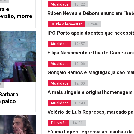
Atualidade
13h22
ra e
Rúben Neves e Débora anunciam “beb
visão, morre
Saúde & bem-estar
12h46
IPO Porto apoia doentes que necessi
Atualidade
12h57
Filipa Nascimento e Duarte Gomes a
Atualidade
19h06
Gonçalo Ramos e Maguigas já são mar
Atualidade
12h00
7
A mais singela e original homenagem
Barbara
 palco
Atualidade
15h48
Velório de Luís Represas, marcado par
Televisão
14h31
Fátima Lopes regressa às manhãs da 