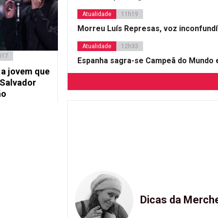
Atualidade
11h19
Morreu Luís Represas, voz inconfund
Atualidade
12h33
017
Espanha sagra-se Campeã do Mundo e
 a jovem que
Salvador
ão
Dicas da Merch