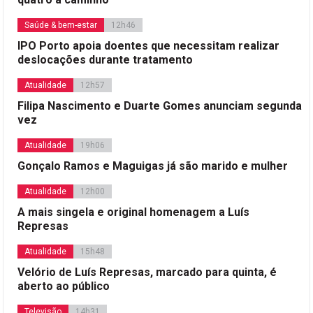
Saúde & bem-estar
12h46
IPO Porto apoia doentes que necessitam realizar
deslocações durante tratamento
Atualidade
12h57
Filipa Nascimento e Duarte Gomes anunciam segunda
vez
Atualidade
19h06
Gonçalo Ramos e Maguigas já são marido e mulher
Atualidade
12h00
A mais singela e original homenagem a Luís
Represas
Atualidade
15h48
Velório de Luís Represas, marcado para quinta, é
aberto ao público
Televisão
14h31