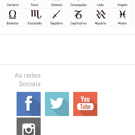
Carneiro
Touro
Gémeos
Caranguejo
Leão
Virgem
Balança
Escorpião
Sagitário
Capricórnio
Aquário
Peixes
As redes
Sociais