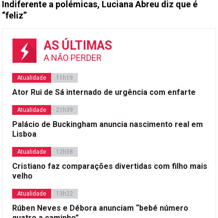
Indiferente a polémicas, Luciana Abreu diz que é
“feliz”
AS ÚLTIMAS
A NÃO PERDER
Atualidade
11h19
Ator Rui de Sá internado de urgência com enfarte
Atualidade
21h39
Palácio de Buckingham anuncia nascimento real em
Lisboa
Atualidade
12h58
Cristiano faz comparações divertidas com filho mais
velho
Atualidade
13h22
Rúben Neves e Débora anunciam “bebé número
quatro a caminho”