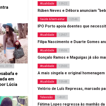
Atualidade
13h22
ntra
Rúben Neves e Débora anunciam “beb
Saúde & bem-estar
12h46
IPO Porto apoia doentes que necessi
Atualidade
12h57
Filipa Nascimento e Duarte Gomes a
Atualidade
19h06
Gonçalo Ramos e Maguigas já são mar
iro, 2018
Atualidade
12h00
A mais singela e original homenagem
esabafa e
ibada em
Atualidade
15h48
por Lúcia
Velório de Luís Represas, marcado par
Televisão
14h31
Fátima Lopes regressa às manhãs da 