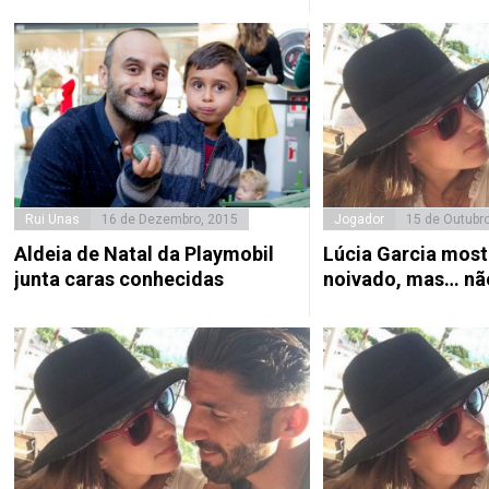
Rui Unas
16 de Dezembro, 2015
Jogador
15 de Outubr
Aldeia de Natal da Playmobil
Lúcia Garcia most
junta caras conhecidas
noivado, mas… não