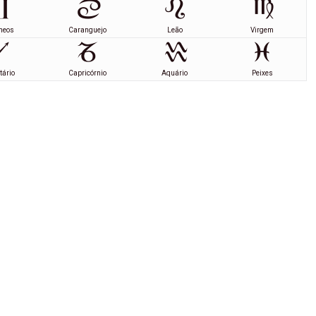
meos
Caranguejo
Leão
Virgem
tário
Capricórnio
Aquário
Peixes