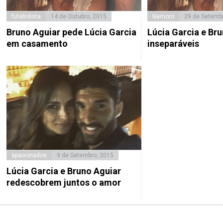
futebolista
14 de Outubro, 2015
Namoro
29 de Setemb
Bruno Aguiar pede Lúcia Garcia
Lúcia Garcia e Br
em casamento
inseparáveis
apaixonados
9 de Setembro, 2015
Lúcia Garcia e Bruno Aguiar
redescobrem juntos o amor