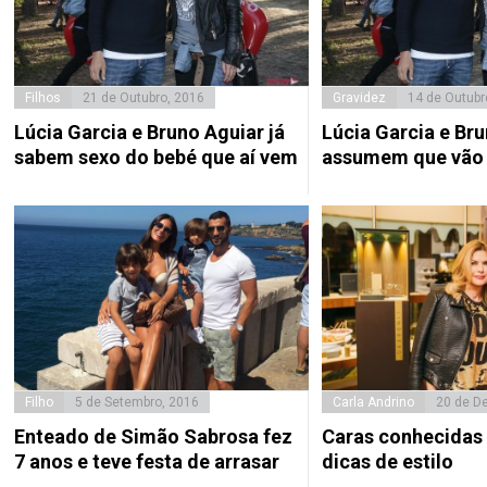
Filhos
21 de Outubro, 2016
Gravidez
14 de Outubr
Lúcia Garcia e Bruno Aguiar já
Lúcia Garcia e Br
sabem sexo do bebé que aí vem
assumem que vão 
Filho
5 de Setembro, 2016
Carla Andrino
20 de D
Enteado de Simão Sabrosa fez
Caras conhecidas
7 anos e teve festa de arrasar
dicas de estilo