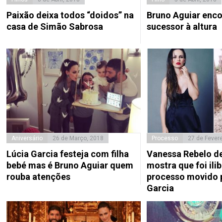
Paixão deixa todos “doidos” na
Bruno Aguiar enco
casa de Simão Sabrosa
sucessor à altura
Aniversário
26 de Março, 2018
Processo
27 de Fevere
Lúcia Garcia festeja com filha
Vanessa Rebelo d
bebé mas é Bruno Aguiar quem
mostra que foi il
rouba atenções
processo movido 
Garcia