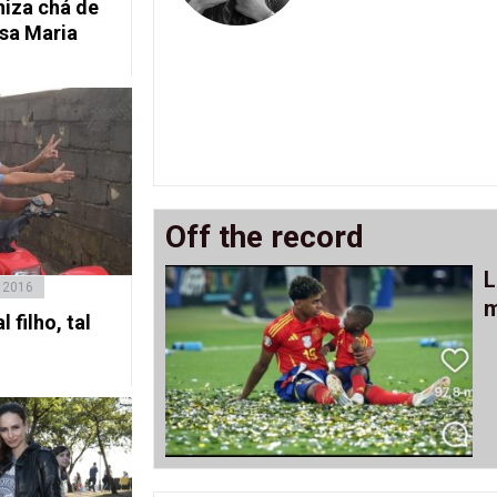
niza chá de
esa Maria
Off the record
L
, 2016
m
 filho, tal