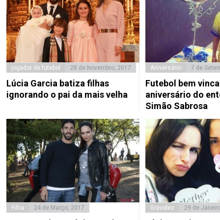
jogador de futebol
28 de Novembro, 2017
Aniversário
7 de Sete
Lúcia Garcia batiza filhas
Futebol bem vinc
ignorando o pai da mais velha
aniversário do en
Simão Sabrosa
Filha
24 de Março, 2017
Gravidez
29 de Janeir