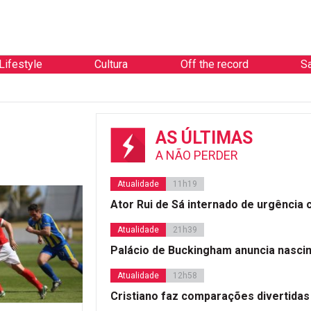
Lifestyle
Cultura
Off the record
S
AS ÚLTIMAS
A NÃO PERDER
Atualidade
11h19
Ator Rui de Sá internado de urgência
Atualidade
21h39
Palácio de Buckingham anuncia nasci
Atualidade
12h58
Cristiano faz comparações divertidas