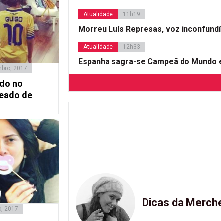
Atualidade
11h19
Morreu Luís Represas, voz inconfund
Atualidade
12h33
Espanha sagra-se Campeã do Mundo e
mbro, 2017
ado no
teado de
Dicas da Merch
o, 2017