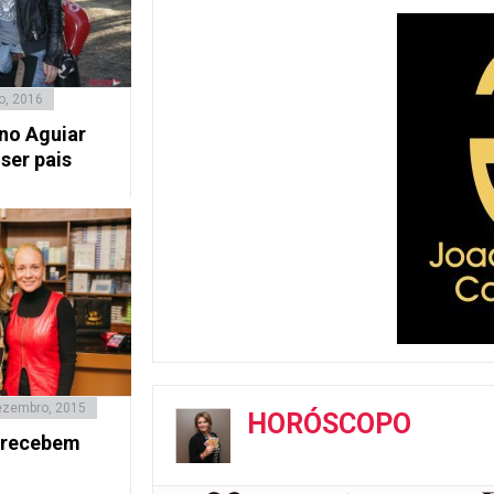
o, 2016
uno Aguiar
ser pais
ezembro, 2015
HORÓSCOPO
 recebem