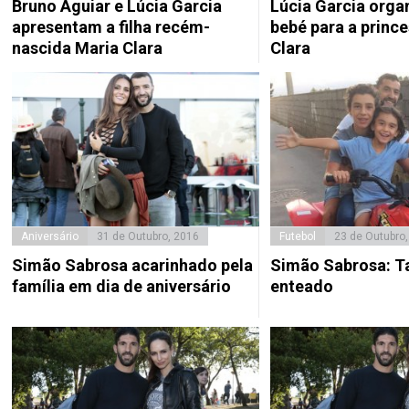
Bruno Aguiar e Lúcia Garcia
Lúcia Garcia orga
apresentam a filha recém-
bebé para a princ
nascida Maria Clara
Clara
Aniversário
31 de Outubro, 2016
Futebol
23 de Outubro
Simão Sabrosa acarinhado pela
Simão Sabrosa: Tal
família em dia de aniversário
enteado