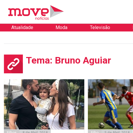
Atualidade
Moda
Televisão
Tema: Bruno Aguiar
Filhos
8 de Abril, 2018
Filho
5 de Abril, 2018