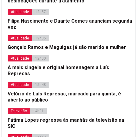
deslocações durante tratamento
Atualidade
12h57
Filipa Nascimento e Duarte Gomes anunciam segunda
vez
Atualidade
19h06
Gonçalo Ramos e Maguigas já são marido e mulher
Atualidade
12h00
A mais singela e original homenagem a Luís
Represas
Atualidade
15h48
Velório de Luís Represas, marcado para quinta, é
aberto ao público
Televisão
14h31
Fátima Lopes regressa às manhãs da televisão na
SIC