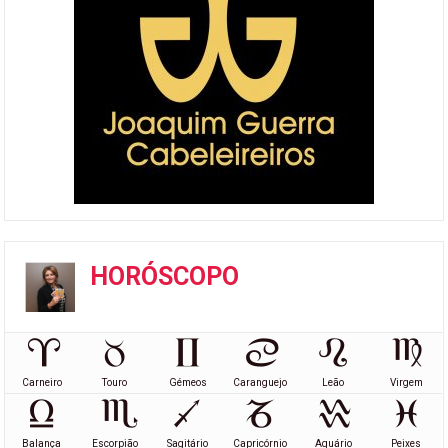
HORÓSCOPO
Carneiro
Touro
Gémeos
Caranguejo
Leão
Virgem
Balança
Escorpião
Sagitário
Capricórnio
Aquário
Peixes