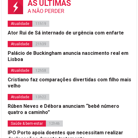
AS ÚLTIMAS
A NÃO PERDER
Atualidade
11h19
Ator Rui de Sá internado de urgência com enfarte
Atualidade
21h39
Palácio de Buckingham anuncia nascimento real em
Lisboa
Atualidade
12h58
Cristiano faz comparações divertidas com filho mais
velho
Atualidade
13h22
Rúben Neves e Débora anunciam “bebé número
quatro a caminho”
Saúde & bem-estar
12h46
IPO Porto apoia doentes que necessitam realizar