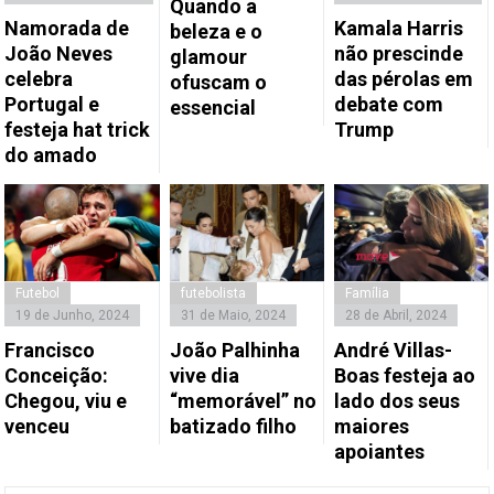
Quando a
Namorada de
Kamala Harris
beleza e o
João Neves
não prescinde
glamour
celebra
das pérolas em
ofuscam o
Portugal e
debate com
essencial
festeja hat trick
Trump
do amado
Futebol
futebolista
Família
19 de Junho, 2024
31 de Maio, 2024
28 de Abril, 2024
Francisco
João Palhinha
André Villas-
Conceição:
vive dia
Boas festeja ao
Chegou, viu e
“memorável” no
lado dos seus
venceu
batizado filho
maiores
apoiantes