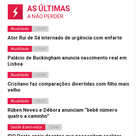
AS ÚLTIMAS
A NÃO PERDER
Atualidade
11h19
Ator Rui de Sá internado de urgência com enfarte
Atualidade
21h39
Palácio de Buckingham anuncia nascimento real em
Lisboa
Atualidade
12h58
Cristiano faz comparações divertidas com filho mais
velho
Atualidade
13h22
Rúben Neves e Débora anunciam “bebé número
quatro a caminho”
Saúde & bem-estar
12h46