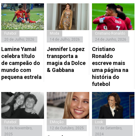
Futebol
Moda
Cristiano Ronaldo
20 de Julho, 2026
14 de Julho, 2026
24 de Junho, 2026
Lamine Yamal
Jennifer Lopez
Cristiano
celebra título
transporta a
Ronaldo
de campeão do
magia da Dolce
escreve mais
mundo com
& Gabbana
uma página na
pequena estrela
história do
futebol
Futebol
EMoção
Look
16 de Novembro,
12 de Outubro, 2025
11 de Setembro,
2025
2024