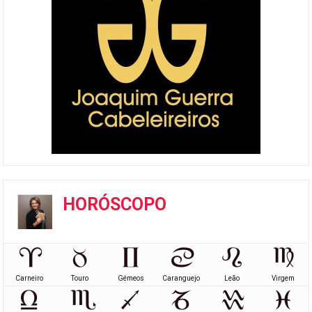
HORÓSCOPO
Carneiro
Touro
Gémeos
Caranguejo
Leão
Virgem