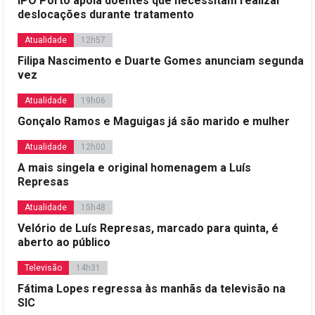
IPO Porto apoia doentes que necessitam realizar
deslocações durante tratamento
Atualidade
12h57
Filipa Nascimento e Duarte Gomes anunciam segunda
vez
Atualidade
19h06
Gonçalo Ramos e Maguigas já são marido e mulher
Atualidade
12h00
A mais singela e original homenagem a Luís
Represas
Atualidade
15h48
Velório de Luís Represas, marcado para quinta, é
aberto ao público
Televisão
14h31
Fátima Lopes regressa às manhãs da televisão na
SIC