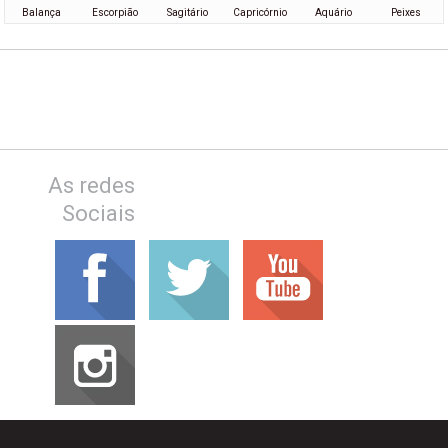
Balança
Escorpião
Sagitário
Capricórnio
Aquário
Peixes
As redes
Sociais