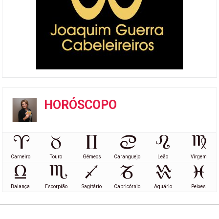
HORÓSCOPO
Carneiro
Touro
Gémeos
Caranguejo
Leão
Virgem
Balança
Escorpião
Sagitário
Capricórnio
Aquário
Peixes