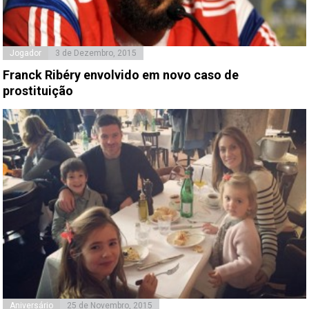
Jogador
3 de Dezembro, 2015
Franck Ribéry envolvido em novo caso de
prostituição
Aniversário
25 de Novembro, 2015