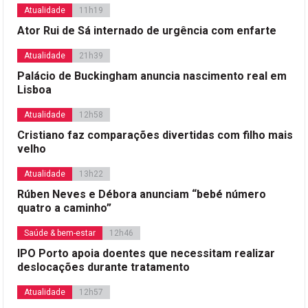
Atualidade
11h19
Ator Rui de Sá internado de urgência com enfarte
Atualidade
21h39
Palácio de Buckingham anuncia nascimento real em
Lisboa
Atualidade
12h58
Cristiano faz comparações divertidas com filho mais
velho
Atualidade
13h22
Rúben Neves e Débora anunciam “bebé número
quatro a caminho”
Saúde & bem-estar
12h46
IPO Porto apoia doentes que necessitam realizar
deslocações durante tratamento
Atualidade
12h57