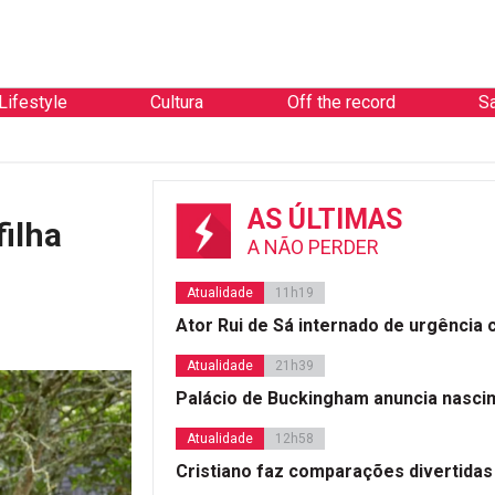
Lifestyle
Cultura
Off the record
S
AS ÚLTIMAS
filha
A NÃO PERDER
Atualidade
11h19
Ator Rui de Sá internado de urgência
Atualidade
21h39
Palácio de Buckingham anuncia nasci
Atualidade
12h58
Cristiano faz comparações divertidas