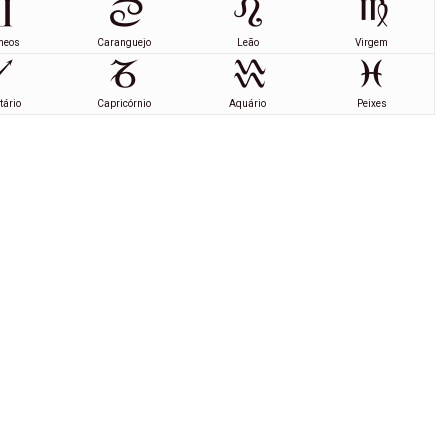
meos
Caranguejo
Leão
Virgem
tário
Capricórnio
Aquário
Peixes