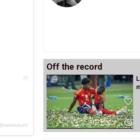
Off the record
L
m
(@casareal.es)