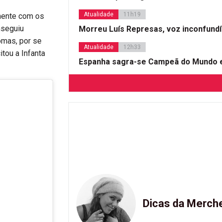
Atualidade
11h19
mente com os
onseguiu
Morreu Luís Represas, voz inconfund
omas, por se
Atualidade
12h33
itou a Infanta
Espanha sagra-se Campeã do Mundo e
Dicas da Merch