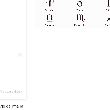
Carneiro
Touro
Gé
Balança
Escorpião
Sagi
(@casareal.es)
io da irmã, já