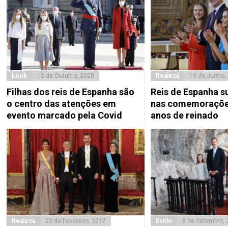
Look
12 de Outubro, 2020
Realeza
19 de Junho,
Filhas dos reis de Espanha são
Reis de Espanha s
o centro das atenções em
nas comemoraçõe
evento marcado pela Covid
anos de reinado
Realeza
23 de Fevereiro, 2017
Estilo
8 de Setembro, 