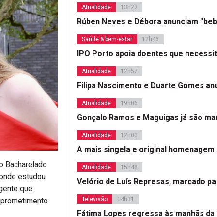
Atualidade
13h22
Rúben Neves e Débora anunciam “beb
Saúde & bem-estar
12h46
IPO Porto apoia doentes que necessi
Atualidade
12h57
Filipa Nascimento e Duarte Gomes a
Atualidade
19h06
Gonçalo Ramos e Maguigas já são mar
Atualidade
12h00
A mais singela e original homenagem
 o Bacharelado
Atualidade
15h48
, onde estudou
Velório de Luís Represas, marcado par
gente que
Televisão
14h31
omprometimento
Fátima Lopes regressa às manhãs da 