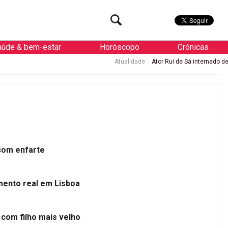
aúde & bem-estar
Horóscopo
Crónicas
Atualidade
Ator Rui de Sá internado de urgência com en
 com enfarte
mento real em Lisboa
 com filho mais velho