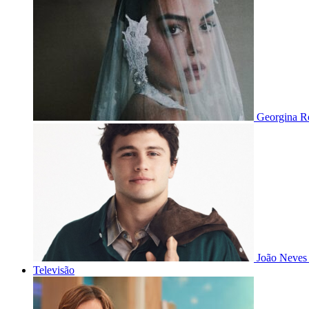
Georgina Ro
João Neves 
Televisão