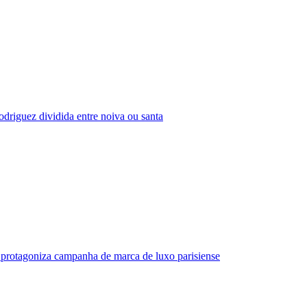
driguez dividida entre noiva ou santa
protagoniza campanha de marca de luxo parisiense