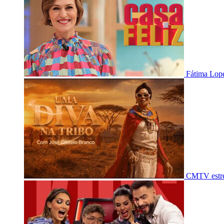
Fátima Lope
CMTV estre