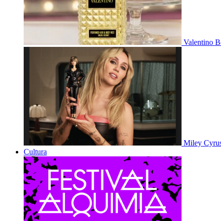
Valentino B
Miley Cyru
Cultura