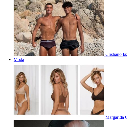
Cristiano f
Moda
Margarida C