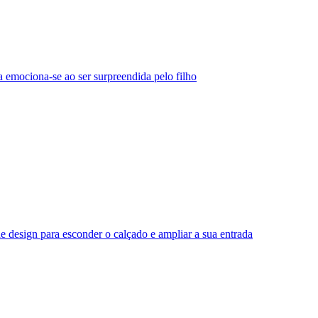
 emociona-se ao ser surpreendida pelo filho
e design para esconder o calçado e ampliar a sua entrada